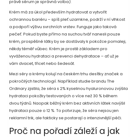
právě sérum je správná volba).
Krém má za úkol především hydratovat a vytvořit
ochrannou bariéru – spíš pleť uzamkne, podrží v ní vlhkost
a podpoří výživu svrchních vrstev. Funguje jako taková
pečeť. Pokud byste přímo na suchou tvář nanesli pouze
krém, prospěšné látky by se dostávaly k pokožce pomaleji,
někdy téměř vůbec. Krém je prostě základem pro
vyváženou hydrataci a prevenci dehydratace – ať už je
vám dvacet, třicet nebo šedesát.
Mezi séry a krémy kolují na českém trhu desítky značek a
pokročilých technologií. Například studie brandu The
Ordinary zjistila, že séra s 2% kyselinou hyaluronovou zvýšila
hydrataci pokožky testovaných o více než 30 % během
dvou týdnů. Naopak běžný krém bez aktivních látek navýšil
hydrataci pouze o 12 %. To potvrzuje, že séra nejsou jen
reklamní trik, ale fakticky se postarají o intenzivnější péči.
Proč na pořadí záleží a jak