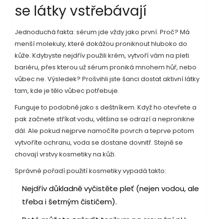
se látky vstřebávají
Jednoduchá fakta: sérum jde vždy jako první. Proč? Má
menší molekuly, které dokážou proniknout hluboko do
kůže. Kdybyste nejdřív použili krém, vytvoří vám na pleti
bariéru, přes kterou už sérum proniká mnohem hůř, nebo
vůbec ne. Výsledek? Prošvihli jste šanci dostat aktivní látky
tam, kde je tělo vůbec potřebuje.
Funguje to podobně jako s deštníkem. Když ho otevřete a
pak začnete stříkat vodu, většina se odrazí a nepronikne
dál. Ale pokud nejprve namočíte povrch a teprve potom
vytvoříte ochranu, voda se dostane dovnitř. Stejně se
chovají vrstvy kosmetiky na kůži.
Správné pořadí použití kosmetiky vypadá takto:
Nejdřív důkladně vyčistěte pleť (nejen vodou, ale
třeba i šetrným čističem).