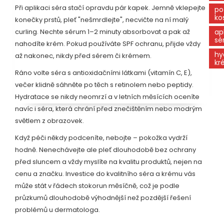
Při aplikaci séra stačí opravdu pár kapek. Jemně vklepejte
po
ko
konečky prstů, pleť "nešmrdlejte", necvičte na ní malý
curling. Nechte sérum 1–2 minuty absorbovat a pak až
ap
sé
nahodíte krém. Pokud používáte SPF ochranu, přijde vždy
hy
až nakonec, nikdy před sérem či krémem.
kr
Ráno volte séra s antioxidačními látkami (vitamín C, E),
večer klidně sáhněte po těch s retinolem nebo peptidy.
Hydratace se nikdy neomrzí a v letních měsících oceníte
navíc i séra, která chrání před znečištěním nebo modrým
světlem z obrazovek.
Když péči někdy podceníte, nebojte – pokožka vydrží
hodně. Nenechávejte ale pleť dlouhodobě bez ochrany
před sluncem a vždy myslíte na kvalitu produktů, nejen na
cenu a značku. Investice do kvalitního séra a krému vás
může stát v řádech stokorun měsíčně, což je podle
průzkumů dlouhodobě výhodnější než pozdější řešení
problémů u dermatologa.