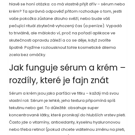
hlavě se honí otázka: co má vlastně přijít dřív – sérum nebo
krém? Ta správná odpověď přitom rozhoduje o tom, jestli
vaše pokožka zůstane dlouho svěží, nebo bude váš
pečující rituál zbytečně vyhozený čas (a peníze). Vypadá
to triviálně, ale málokdo ví, proč na pořadí aplikace ve
skutečnosti opravdu záleží a co se děje, když zvolíte
špatně. Pojďme rozlousknout tohle kosmetické dilema
zcela bez omáčky.
Jak funguje sérum a krém –
rozdíly, které je fajn znát
Sérum a krém jsou jako parťáci ve fitku – každý má svou
vlastní roli. Sérum je lehké, jeho textura připomíná spíš
tekutinu nebo gel. To důležité: obsahuje super
koncentrované látky, které pronikají do hlubších vrstev pleti.
Často jde o vitamíny, antioxidanty, kyselinu hyaluronovou
nebo třeba retinol (pokud chcete viditelnou změnu na pleti,