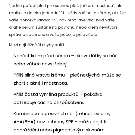
"jedno pořadí platí pro suchou pleť, jiné pro mastnou", ale
realita je daleko jednodušší – vždy začínejte sérem, ať už je
vaše pokožka jakákoliv. Jinak hrozí dvě věci: buď vaše
drahé sérum zůstane na povrchu, nebo krém nevytvoří
správnou ochranu a vaše péče je polovičatá.
Mezi nejběžnější chyby patří:
Nanést krém před sérem – aktivní látky se hůř
nebo vůbec nevstřebají.
Příliš silná vrstva krému – pleť nedýchá, může se
zhoršit akné i mastnota.
Příliš častá výměna produktů – pokožka
potřebuje čas na přizpůsobení.
Kombinace agresivních sér (retinol, kyseliny
AHA/BHA) bez ochrany SPF – může dojít k
podráždění nebo pigmentovým skvrnám.