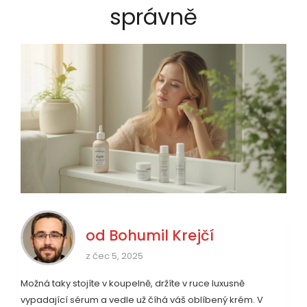
správně
od
Bohumil Krejčí
z čec 5, 2025
Možná taky stojíte v koupelně, držíte v ruce luxusně
vypadající sérum a vedle už číhá váš oblíbený krém. V