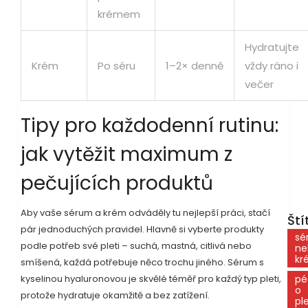
krémem
Hydratujte
Krém
Po séru
1–2× denně
vždy ráno i
večer
Tipy pro každodenní rutinu:
jak vytěžit maximum z
pečujících produktů
Aby vaše sérum a krém odváděly tu nejlepší práci, stačí
Ští
pár jednoduchých pravidel. Hlavně si vyberte produkty
sé
podle potřeb své pleti – suchá, mastná, citlivá nebo
ne
kr
smíšená, každá potřebuje něco trochu jiného. Sérum s
kyselinou hyaluronovou je skvělé téměř pro každý typ pleti,
pé
o
protože hydratuje okamžitě a bez zatížení.
pl