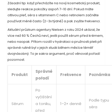
Zásadní tip: když přecházíte na nový kosmetický produkt,
sledujte reakce pokožky aspoň 7–10 dní. Pokud máte
citlivou pleť, séra s vitaminem C nebo retinolem začněte
používat méně často (2–3x týdně) a pak zvyšte frekvenci.
Aktuální průzkum agentury Nielsen z roku 2024 ukázal, že
více než 60 % Čechů neví, jestli použít sérum před krémem,
nebo naopak. Přitom rozdíl v hydrataci a pružnosti pleti při
správné rutině byl v jejich studii během měsíce téměř
dvojnásobný. To je sakra argument, proč věnovat pořadí
pozornost.
Správné
Produkt
Frekvence
Poznámka
pořadí
Po
vyčištění
Podle typu
Sérum
a toniku,
1–2× denně
séra
před