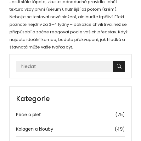
Jestli stále tápete, zkuste jednoduché pravidlo: lehčí
textura vždy první (sérum), hutnější až potom (krém).
Nebojte se testovat nové složení, ale buďte trpěliví. Efekt
poznáte nejdřív za 3–4 týdny – pokožce chvíli trvá, než se
přizpůsobí a začne reagovat podle vašich představ. Když
najdete ideální kombo, budete překvapení, jak hladká a
šťavnatá může vaše tvářka být.
Kategorie
Péče o pleť
(75)
Kolagen a klouby
(49)