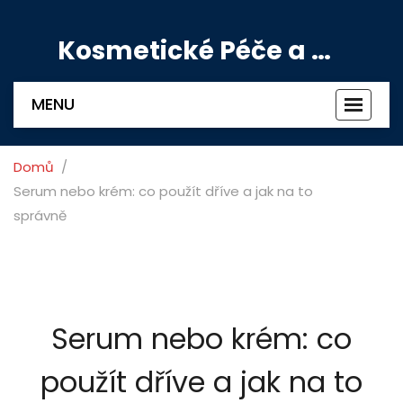
Kosmetické Péče a Výživové Doplňky
MENU
Zobrazi
navigac
Domů
Serum nebo krém: co použít dříve a jak na to
správně
Serum nebo krém: co
použít dříve a jak na to