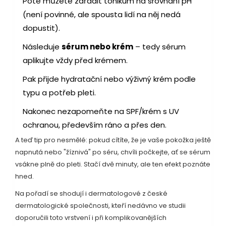
Poté můžete zařadit tonikum na srovnání pH
(není povinné, ale spousta lidí na něj nedá
dopustit).
Následuje
sérum nebo krém
– tedy sérum
aplikujte vždy před krémem.
Pak přijde hydratační nebo výživný krém podle
typu a potřeb pleti.
Nakonec nezapomeňte na SPF/krém s UV
ochranou, především ráno a přes den.
A teď tip pro nesmělé: pokud cítíte, že je vaše pokožka ještě
napnutá nebo "žíznivá" po séru, chvíli počkejte, ať se sérum
vsákne plně do pleti. Stačí dvě minuty, ale ten efekt poznáte
hned.
Na pořadí se shodují i dermatologové z české
dermatologické společnosti, kteří nedávno ve studii
doporučili toto vrstvení i při komplikovanějších