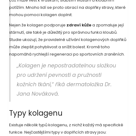
což může vést k vráskám, slabším vlasům a kloubním
potížím. Mnoho lidí se proto obrací na doplňky stravy, které
mohou pomoci kolagen doplnit.
Nejen že kolagen podporuje
zdraví kůže
a zpomaluje její
stárnutí, ale také je důležitý pro správnou funkci kloubů.
Studie ukazují, že pravidelné užívání kolagenových doplňků
může zlepšit pohyblivost a snížit bolest. Kromě toho
napomáhá rychlejší regeneraci po sportovních zraněních.
„Kolagen je nepostradatelnou složkou
pro udržení pevnosti a pružnosti
kožních tkání,“ říká dermatoložka Dr.
Jana Nováková.
Typy kolagenu
Existuje několik typů kolagenu, z nichž každý má specifické
funkce. Nejčastějšími typy v doplňcích stravy jsou: