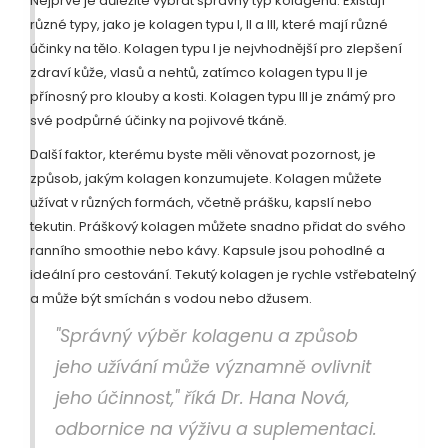
Nejprve je důležité vybrat správný typ kolagenu. Existují
různé typy, jako je kolagen typu I, II a III, které mají různé
účinky na tělo. Kolagen typu I je nejvhodnější pro zlepšení
zdraví kůže, vlasů a nehtů, zatímco kolagen typu II je
přínosný pro klouby a kosti. Kolagen typu III je známý pro
své podpůrné účinky na pojivové tkáně.
Další faktor, kterému byste měli věnovat pozornost, je
způsob, jakým kolagen konzumujete. Kolagen můžete
užívat v různých formách, včetně prášku, kapslí nebo
tekutin. Práškový kolagen můžete snadno přidat do svého
ranního smoothie nebo kávy. Kapsule jsou pohodlné a
ideální pro cestování. Tekutý kolagen je rychle vstřebatelný
a může být smíchán s vodou nebo džusem.
"Správný výběr kolagenu a způsob
jeho užívání může významně ovlivnit
jeho účinnost," říká Dr. Hana Nová,
odbornice na výživu a suplementaci.