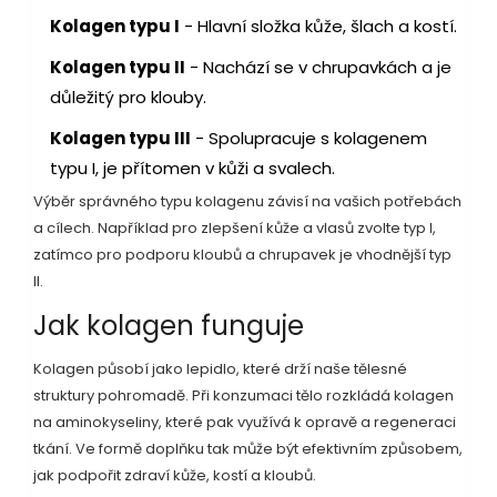
Kolagen typu I
- Hlavní složka kůže, šlach a kostí.
Kolagen typu II
- Nachází se v chrupavkách a je
důležitý pro klouby.
Kolagen typu III
- Spolupracuje s kolagenem
typu I, je přítomen v kůži a svalech.
Výběr správného typu kolagenu závisí na vašich potřebách
a cílech. Například pro zlepšení kůže a vlasů zvolte typ I,
zatímco pro podporu kloubů a chrupavek je vhodnější typ
II.
Jak kolagen funguje
Kolagen působí jako lepidlo, které drží naše tělesné
struktury pohromadě. Při konzumaci tělo rozkládá kolagen
na aminokyseliny, které pak využívá k opravě a regeneraci
tkání. Ve formě doplňku tak může být efektivním způsobem,
jak podpořit zdraví kůže, kostí a kloubů.