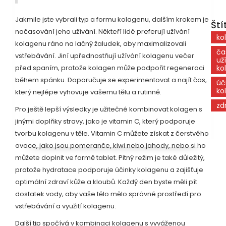
Jakmile jste vybrali typ a formu kolagenu, dalším krokem je
Ští
načasování jeho užívání. Někteří lidé preferují užívání
ko
kolagenu ráno na lačný žaludek, aby maximalizovali
ča
vstřebávání. Jiní upřednostňují užívání kolagenu večer
už
před spaním, protože kolagen může podpořit regeneraci
ko
během spánku. Doporučuje se experimentovat a najít čas,
úč
ko
který nejlépe vyhovuje vašemu tělu a rutinně.
zd
Pro ještě lepší výsledky je užitečné kombinovat kolagen s
jinými doplňky stravy, jako je vitamin C, který podporuje
tvorbu kolagenu v těle. Vitamin C můžete získat z čerstvého
ovoce, jako jsou pomeranče, kiwi nebo jahody, nebo si ho
můžete doplnit ve formě tablet. Pitný režim je také důležitý,
protože hydratace podporuje účinky kolagenu a zajišťuje
optimální zdraví kůže a kloubů. Každý den byste měli pít
dostatek vody, aby vaše tělo mělo správné prostředí pro
vstřebávání a využití kolagenu.
Další tip spočívá v kombinaci kolagenu s vyváženou