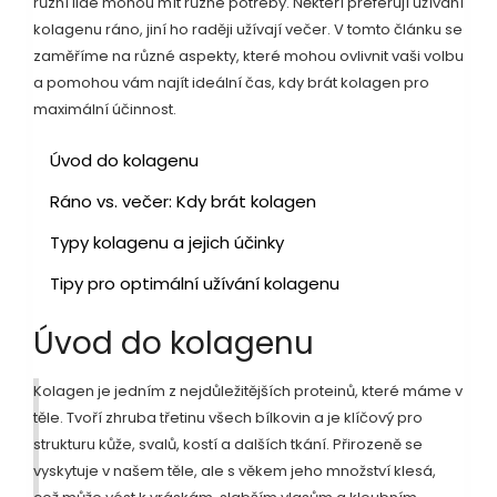
různí lidé mohou mít různé potřeby. Někteří preferují užívání
kolagenu ráno, jiní ho raději užívají večer. V tomto článku se
zaměříme na různé aspekty, které mohou ovlivnit vaši volbu
a pomohou vám najít ideální čas, kdy brát kolagen pro
maximální účinnost.
Úvod do kolagenu
Ráno vs. večer: Kdy brát kolagen
Typy kolagenu a jejich účinky
Tipy pro optimální užívání kolagenu
Úvod do kolagenu
Kolagen je jedním z nejdůležitějších proteinů, které máme v
těle. Tvoří zhruba třetinu všech bílkovin a je klíčový pro
strukturu kůže, svalů, kostí a dalších tkání. Přirozeně se
vyskytuje v našem těle, ale s věkem jeho množství klesá,