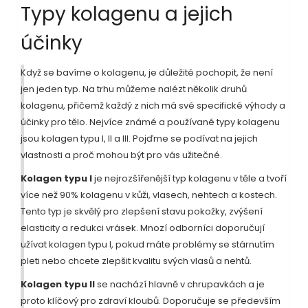
Typy kolagenu a jejich
účinky
Když se bavíme o kolagenu, je důležité pochopit, že není
jen jeden typ. Na trhu můžeme nalézt několik druhů
kolagenu, přičemž každý z nich má své specifické výhody a
účinky pro tělo. Nejvíce známé a používané typy kolagenu
jsou kolagen typu I, II a III. Pojďme se podívat na jejich
vlastnosti a proč mohou být pro vás užitečné.
Kolagen typu I
je nejrozšířenější typ kolagenu v těle a tvoří
více než 90% kolagenu v kůži, vlasech, nehtech a kostech.
Tento typ je skvělý pro zlepšení stavu pokožky, zvýšení
elasticity a redukci vrásek. Mnozí odborníci doporučují
užívat kolagen typu I, pokud máte problémy se stárnutím
pleti nebo chcete zlepšit kvalitu svých vlasů a nehtů.
Kolagen typu II
se nachází hlavně v chrupavkách a je
proto klíčový pro zdraví kloubů. Doporučuje se především