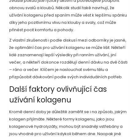
zvláště pokud jste fyzicky aktivní a potřebujete podpořit
obnovu svalů a kloubů. Několik studií také navrhují, že
užívání kolagenu před spaním může vést k lepšímu spánku
díky jeho pozitivnímu vlivu na klouby a svaly, což může
přinést pocit komfortu a pohody.
Z vlastní zkušenosti i podle diskusí mezi odborníky je jasné,
že optimální čas pro užívání kolagenu se může lišit. Někteří
lidé zaznamenají lepší výsledky při ranním užívání, jiní
večer, a někteří dokonce rozdělují denní dávku na dvě části
– ráno a večer. Klíčem je naslouchat svému tělu a
přizpůsobit dávkování podle svých individuálních potřeb.
Další faktory ovlivňující čas
užívání kolagenu
Kromě denní doby je důležité zaměřit se i na způsob, jakým
kolagen přijímáte. Některé formy kolagenu, jako jsou
kolagenové hydrolyzáty, mohou být snadněji vstřebány a
jsou vhodné pro užívání kdykoli během dne. Naopak jiné