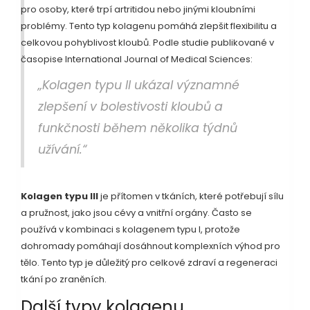
pro osoby, které trpí artritidou nebo jinými kloubními
problémy. Tento typ kolagenu pomáhá zlepšit flexibilitu a
celkovou pohyblivost kloubů. Podle studie publikované v
časopise International Journal of Medical Sciences:
„Kolagen typu II ukázal významné
zlepšení v bolestivosti kloubů a
funkčnosti během několika týdnů
užívání.“
Kolagen typu III
je přítomen v tkáních, které potřebují sílu
a pružnost, jako jsou cévy a vnitřní orgány. Často se
používá v kombinaci s kolagenem typu I, protože
dohromady pomáhají dosáhnout komplexních výhod pro
tělo. Tento typ je důležitý pro celkové zdraví a regeneraci
tkání po zraněních.
Další typy kolagenu