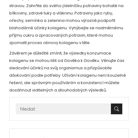
stravou. Zahrňte do svého jídelníčku potraviny bohaté na
bílkoviny, zdravé tuky a vlákninu. Potraviny jako ryby,
ořechy, semínka a zelenina mohou výrazně podpořit
blahodárné účinky kolagenu. Vyhýbejte se nadměrnému
příjmu cukru a zpracovaných potravin, které mohou
zpomalit proces obnovy kolagenu v těle.
Závěrem je důležité zmínit, že výsledky konzumace
kolagenu se mohou lišit od člověka k člověku. Věnujte čas
sledování účinků na svůj organismus a přizpůsobte
dávkování podle potřeby. Užívání kolagenu není kouzelné
řešení, ale správným používáním a konzistencí můžete
dosáhnout viditelných a dlouhodobých výsledků.