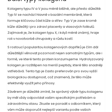
Kolageny typu IV a V jsou méně běžné, ale přesto důležité.
Typ IV se nachází hlavně v bazální membráně, která
formuje klíčovou část kůže a střev. Typ V je zase kromě
kůže důležitý i pro zdraví placenty a vlasových folikulů.
Zajímavé je, že kolagen typu X, i když méně známý, hraje
roli v novotvorbě chrupavky a růstu kostí.
S rostoucí popularitou kolagenových doplňků je čím dál
důležitější věnovat pozornost nejen samotným typům, ale i
formě, ve které tento protein konzumujeme. Hydrolyzovaný
kolagen je rozštěpen na menší peptidy, které tělo snadněji
vstřebává. Tento typ je často preferován pro svou vyšší
biologickou dostupnost, což znamená, že tělo může
efektivněji využít jeho přínosy.
Závěrem je důležité zmínit, že správný výběr typu kolagenu
by měl vždy odpovídat vašim specifickým potřebám a
zdravotnímu stavu. Zkuste se poradit s odborníkem, který
vám může doporučit nejlepší variantu podle vašich