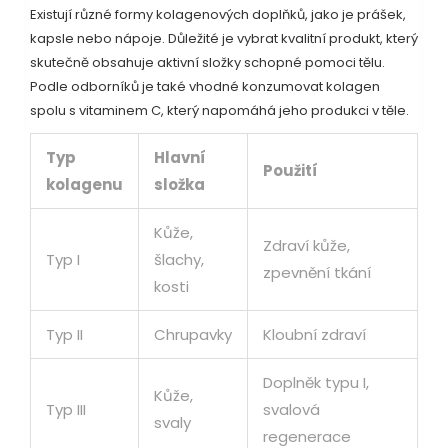
Existují různé formy kolagenových doplňků, jako je prášek,
kapsle nebo nápoje. Důležité je vybrat kvalitní produkt, který
skutečně obsahuje aktivní složky schopné pomoci tělu.
Podle odborníků je také vhodné konzumovat kolagen
spolu s vitaminem C, který napomáhá jeho produkci v těle.
Typ
Hlavní
Použití
kolagenu
složka
Kůže,
Zdraví kůže,
Typ I
šlachy,
zpevnění tkání
kosti
Typ II
Chrupavky
Kloubní zdraví
Doplněk typu I,
Kůže,
Typ III
svalová
svaly
regenerace