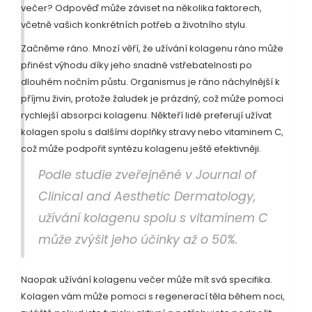
večer? Odpověď může záviset na několika faktorech,
včetně vašich konkrétních potřeb a životního stylu.
Začněme ráno. Mnozí věří, že užívání kolagenu ráno může
přinést výhodu díky jeho snadné vstřebatelnosti po
dlouhém nočním půstu. Organismus je ráno náchylnější k
příjmu živin, protože žaludek je prázdný, což může pomoci
rychlejší absorpci kolagenu. Někteří lidé preferují užívat
kolagen spolu s dalšími doplňky stravy nebo vitaminem C,
což může podpořit syntézu kolagenu ještě efektivněji.
Podle studie zveřejněné v Journal of
Clinical and Aesthetic Dermatology,
užívání kolagenu spolu s vitamínem C
může zvýšit jeho účinky až o 50%.
Naopak užívání kolagenu večer může mít svá specifika.
Kolagen vám může pomoci s regenerací těla během noci,