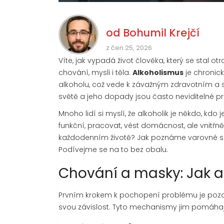
od
Bohumil Krejčí
z čen 25, 2026
Víte, jak vypadá život člověka, který se stal 
chování, mysli i těla.
Alkoholismus
je
chronic
alkoholu, což vede k závažným zdravotním a
světě a jeho dopady jsou často neviditelné pr
Mnoho lidí si myslí, že alkoholik je někdo, kdo
funkční, pracovat, vést domácnost, ale vnitřně
každodenním životě? Jak poznáme varovné si
Podívejme se na to bez obalu.
Chování a masky: Jak al
Prvním krokem k pochopení problému je pozorov
svou závislost. Tyto mechanismy jim pomáhají 