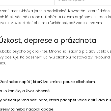
ození jater.
Cirhóza jater
je
nedolitelné jizevnatění jaterní tkáně
 látek, včetně alkoholu
. Dalším kritickým orgánem je srdce, k
valu. Mozek ztrácí objem a funkčnost, což vede k trvalým
 Úzkost, deprese a prázdnota
hluboká psychologická krize. Mnoho lidí začíná pít, aby utišilo ú
y posiluje. Po odeznění účinku alkoholu nastává tzv. rebound 
lou.
ení nebo napětí, který lze zmírnit pouze alkoholem.
u o koníčky a život obecně.
 následuje vlna self-hate, která pak opět vede k pití jako k 
resivita nebo naopak apatie.