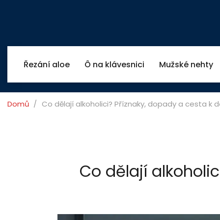
Řezání aloe
Ô na klávesnici
Mužské nehty
Domů
Co dělají alkoholici? Příznaky, dopady a cesta k d
Co dělají alkoholi