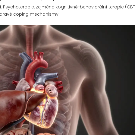
. Psychoterapie, zejména kognitivně-behaviorální terapie (CBT
 zdravé coping mechanismy.