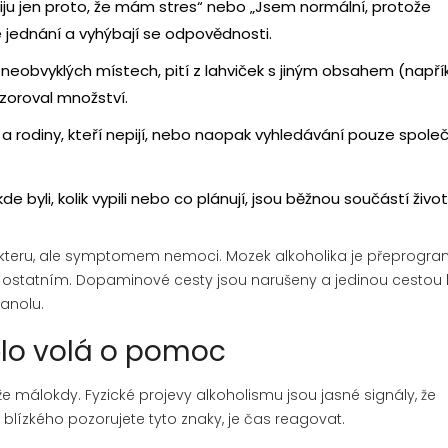
Piju jen proto, že mám stres“ nebo „Jsem normální, protože
é jednání a vyhýbají se odpovědnosti.
neobvyklých místech, pití z lahviček s jiným obsahem (napří
ozoroval množství.
 rodiny, kteří nepijí, nebo naopak vyhledávání pouze společ
de byli, kolik vypili nebo co plánují, jsou běžnou součástí živo
kteru, ale symptomem nemoci. Mozek alkoholika je přeprogr
ím ostatním. Dopaminové cesty jsou narušeny a jedinou cestou 
anolu.
tělo volá o pomoc
 málokdy. Fyzické projevy alkoholismu jsou jasné signály, že
lízkého pozorujete tyto znaky, je čas reagovat.