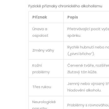
Fyzické příznaky chronického alkoholismu
Příznak
Popis
Únava a
Přetrvávající pocit vyč
ospalost
spánku.
Rychlé hubnutí nebo na
Změny váhy
(„pivní břicho“).
Kožní
Červené tváře, rozšíře
problémy
žlutavý tón kůže.
Jemný nebo výrazný tř
Třes rukou
hladovění alkoholu.
Neurologické
Problémy s rovnováhou
poruchy