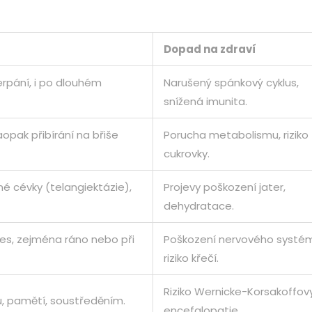
Dopad na zdraví
erpání, i po dlouhém
Narušený spánkový cyklus,
snížená imunita.
opak přibírání na břiše
Porucha metabolismu, riziko
cukrovky.
né cévky (telangiektázie),
Projevy poškození jater,
dehydratace.
es, zejména ráno nebo při
Poškození nervového systé
riziko křečí.
Riziko Wernicke-Korsakoffov
, pamětí, soustředěním.
encefalopatie.