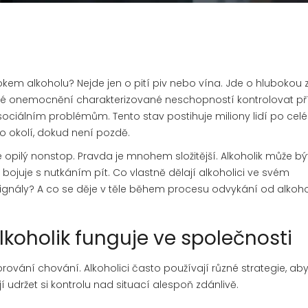
otrokem alkoholu? Nejde jen o pití piv nebo vína. Jde o hluboko
ké onemocnění charakterizované neschopností kontrolovat př
 sociálním problémům
. Tento stav postihuje miliony lidí po ce
o okolí, dokud není pozdě.
 je opilý nonstop. Pravda je mnohem složitější. Alkoholik může bý
 bojuje s nutkáním pít. Co vlastně dělají alkoholici ve svém
gnály? A co se děje v těle během procesu
odvykání od alkoh
koholik funguje ve společnosti
ání chování. Alkoholici často používají různé strategie, aby 
udržet si kontrolu nad situací alespoň zdánlivě.