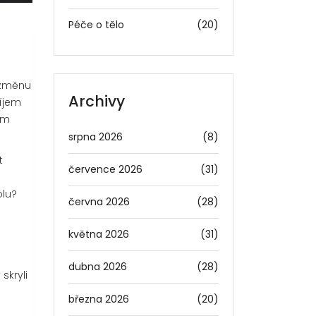
Péče o tělo
(20)
u změnu
Archivy
íjem
lém
srpna 2026
(8)
t
července 2026
(31)
olu
?
června 2026
(28)
května 2026
(31)
dubna 2026
(28)
skryli
března 2026
(20)