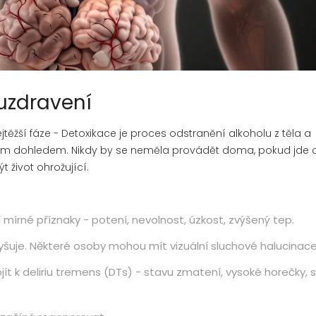
 uzdravení
jtěžší fáze -
Detoxikace
je
proces odstranění alkoholu z těla a
kým dohledem
. Nikdy by se neměla provádět doma, pokud jde 
 život ohrožující.
 mírné příznaky - potení, nevolnost, úzkost, zvýšený tep.
zvyšuje. Některé osoby mohou mít vizuální sluchové halucinace
jít k deliriu tremens (DTs) - stavu zmatení, vysoké horečky, s