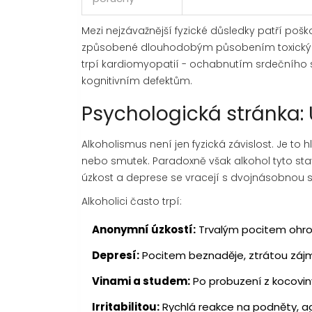
Mezi nejzávažnější fyzické důsledky patří pošk
způsobené dlouhodobým působením toxických
trpí kardiomyopatií - ochabnutím srdečního s
kognitivním defektům.
Psychologická stránka:
Alkoholismus není jen fyzická závislost. Je to 
nebo smutek. Paradoxně však alkohol tyto stav
úzkost a deprese se vracejí s dvojnásobnou si
Alkoholici často trpí:
Anonymní úzkostí:
Trvalým pocitem ohrož
Depresí:
Pocitem beznaděje, ztrátou zájm
Vinami a studem:
Po probuzení z kocoviny
Irritabilitou:
Rychlá reakce na podněty, ag