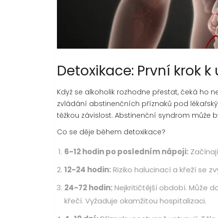
Detoxikace: První krok k
Když se alkoholik rozhodne přestat, čeká ho ne
zvládání abstinenčních příznaků pod lékařs
těžkou závislost. Abstinenční syndrom může být
Co se děje během detoxikace?
6-12 hodin po posledním nápoji:
Začínají
12-24 hodin:
Riziko halucinací a křeží se 
24-72 hodin:
Nejkritičtější období. Může do
křečí. Vyžaduje okamžitou hospitalizaci.