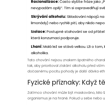
Racionalizace:
Často slyšíte fráze jako „
nevypadám opilý“. Tím si ospravedlňují sv
Skrývání alkoholu:
Skladování nápojů na 
limonády) nebo rychlé pití, aby nikdo nep
Izolace:
Postupné stahování se od přátel a
která konzumaci podporuje.
Lhaní:
Malá lež se stává velkou. Lži o tom, k
alkoholika.
Tato chování nejsou znakem špatného chara
tak, aby prioritoval získání alkoholu před vš
dočasnému pocitu pohody je další dávka eth
Fyzické příznaky: Když 
Zatímco chování může být maskováno, tělo lže
organismus je na hraně. Pokud u sebe nebo u b