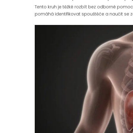
Tento kruh je těžké rozbít bez odborné pomoci
pomáhá identifikovat spouštěče a naučit se