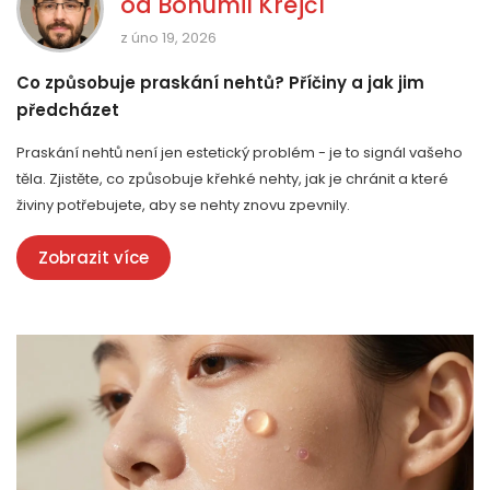
od
Bohumil Krejčí
z úno 19, 2026
Co způsobuje praskání nehtů? Příčiny a jak jim
předcházet
Praskání nehtů není jen estetický problém - je to signál vašeho
těla. Zjistěte, co způsobuje křehké nehty, jak je chránit a které
živiny potřebujete, aby se nehty znovu zpevnily.
Zobrazit více