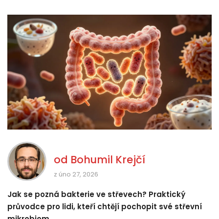
od
Bohumil Krejčí
z úno 27, 2026
Jak se pozná bakterie ve střevech? Praktický
průvodce pro lidi, kteří chtějí pochopit své střevní
mikrobiom