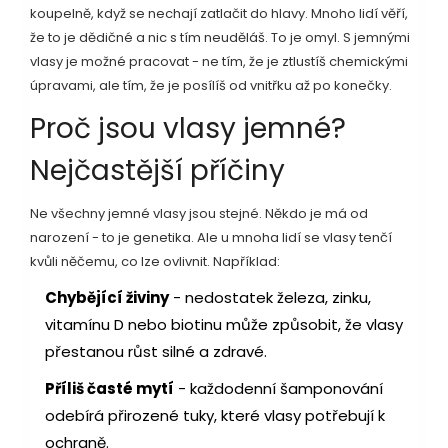
koupelně, když se nechají zatlačit do hlavy. Mnoho lidí věří,
že to je dědičné a nic s tím neuděláš. To je omyl. S jemnými
vlasy je možné pracovat - ne tím, že je ztlustíš chemickými
úpravami, ale tím, že je posílíš od vnitřku až po konečky.
Proč jsou vlasy jemné?
Nejčastější příčiny
Ne všechny jemné vlasy jsou stejné. Někdo je má od
narození - to je genetika. Ale u mnoha lidí se vlasy tenčí
kvůli něčemu, co lze ovlivnit. Například:
Chybějící živiny
- nedostatek železa, zinku,
vitamínu D nebo biotinu může způsobit, že vlasy
přestanou růst silné a zdravé.
Příliš časté mytí
- každodenní šamponování
odebírá přirozené tuky, které vlasy potřebují k
ochraně.