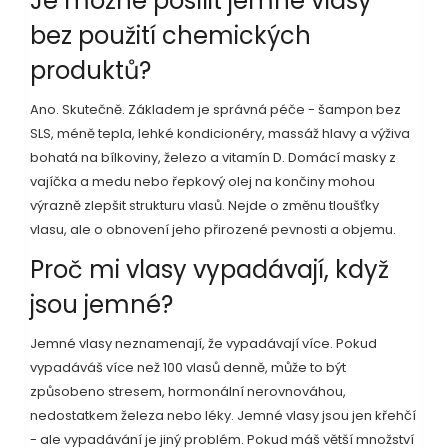
Je možné posílit jemné vlasy
bez použití chemických
produktů?
Ano. Skutečně. Základem je správná péče - šampon bez
SLS, méně tepla, lehké kondicionéry, massáž hlavy a výživa
bohatá na bílkoviny, železo a vitamín D. Domácí masky z
vajíčka a medu nebo řepkový olej na končiny mohou
výrazně zlepšit strukturu vlasů. Nejde o změnu tloušťky
vlasu, ale o obnovení jeho přirozené pevnosti a objemu.
Proč mi vlasy vypadávají, když
jsou jemné?
Jemné vlasy neznamenají, že vypadávají více. Pokud
vypadáváš více než 100 vlasů denně, může to být
způsobeno stresem, hormonální nerovnováhou,
nedostatkem železa nebo léky. Jemné vlasy jsou jen křehčí
- ale vypadávání je jiný problém. Pokud máš větší množství