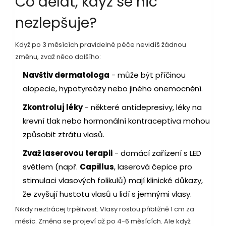
Co dělat, když se nic
nezlepšuje?
Když po 3 měsících pravidelné péče nevidíš žádnou
změnu, zvaž něco dalšího:
Navštiv dermatologa
- může být příčinou
alopecie, hypotyreózy nebo jiného onemocnění.
Zkontroluj léky
- některé antidepresivy, léky na
krevní tlak nebo hormonální kontraceptiva mohou
způsobit ztrátu vlasů.
Zvaž laserovou terapii
- domácí zařízení s LED
světlem (např.
Capillus
,
laserová čepice pro
stimulaci vlasových folikulů
) mají klinické důkazy,
že zvyšují hustotu vlasů u lidí s jemnými vlasy.
Nikdy neztrácej trpělivost. Vlasy rostou přibližně 1 cm za
měsíc. Změna se projeví až po 4-6 měsících. Ale když