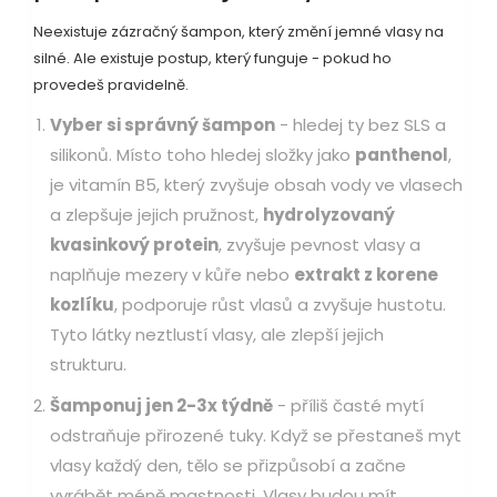
Neexistuje zázračný šampon, který změní jemné vlasy na
silné. Ale existuje postup, který funguje - pokud ho
provedeš pravidelně.
Vyber si správný šampon
- hledej ty bez SLS a
silikonů. Místo toho hledej složky jako
panthenol
,
je vitamín B5, který zvyšuje obsah vody ve vlasech
a zlepšuje jejich pružnost
,
hydrolyzovaný
kvasinkový protein
,
zvyšuje pevnost vlasy a
naplňuje mezery v kůře
nebo
extrakt z korene
kozlíku
,
podporuje růst vlasů a zvyšuje hustotu
.
Tyto látky neztlustí vlasy, ale zlepší jejich
strukturu.
Šamponuj jen 2-3x týdně
- příliš časté mytí
odstraňuje přirozené tuky. Když se přestaneš myt
vlasy každý den, tělo se přizpůsobí a začne
vyrábět méně mastnosti. Vlasy budou mít