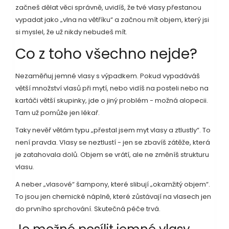
začneš dělat věci správně, uvidíš, že tvé vlasy přestanou
vypadat jako „vlna na větříku“ a začnou mít objem, který jsi
si myslel, že už nikdy nebudeš mít.
Co z toho všechno nejde?
Nezaměňuj jemné vlasy s výpadkem. Pokud vypadáváš
větší množství vlasů při mytí, nebo vidíš na posteli nebo na
kartáči větší skupinky, jde o jiný problém - možná alopecii.
Tam už pomůže jen lékař.
Taky nevěř větám typu „přestal jsem myt vlasy a ztlustly“. To
není pravda. Vlasy se neztlustí - jen se zbavíš zátěže, která
je zatahovala dolů. Objem se vrátí, ale ne změníš strukturu
vlasu.
A neber „vlasové“ šampony, které slibují „okamžitý objem“.
To jsou jen chemické náplně, které zůstávají na vlasech jen
do prvního sprchování. Skutečná péče trvá.