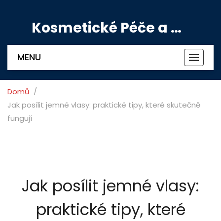
Kosmetické Péče a Výživové Doplňky
MENU
Zobrazi
navigac
Domů
Jak posílit jemné vlasy: praktické tipy, které skutečně
fungují
Jak posílit jemné vlasy:
praktické tipy, které