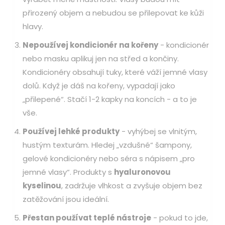
přirozený objem a nebudou se přilepovat ke kůži
hlavy.
Nepoužívej kondicionér na kořeny
- kondicionér
nebo masku aplikuj jen na střed a končiny.
Kondicionéry obsahují tuky, které váží jemné vlasy
dolů. Když je dáš na kořeny, vypadají jako
„přilepené“. Stačí 1-2 kapky na koncích - a to je
vše.
Používej lehké produkty
- vyhýbej se vlnitým,
hustým texturám. Hledej „vzdušné“ šampony,
gelové kondicionéry nebo séra s nápisem „pro
jemné vlasy“. Produkty s
hyaluronovou
kyselinou
,
zadržuje vlhkost a zvyšuje objem bez
zatěžování
jsou ideální.
Přestan používat teplé nástroje
- pokud to jde,