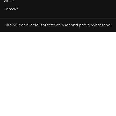
GDPR
Kontakt
©2026 coca-cola-souteze.cz. Všechna práva vyhrazena