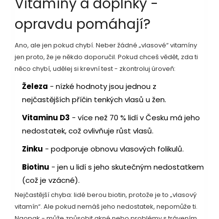
Vitamíny a doplňky -
opravdu pomáhají?
Ano, ale jen pokud chybí. Neber žádné „vlasové“ vitamíny
jen proto, že je někdo doporučil. Pokud chceš vědět, zda ti
něco chybí, udělej si krevní test - zkontroluj úroveň:
Železa
- nízké hodnoty jsou jednou z
nejčastějších příčin tenkých vlasů u žen.
Vitaminu D3
- více než 70 % lidí v Česku má jeho
nedostatek, což ovlivňuje růst vlasů.
Zinku
- podporuje obnovu vlasových folikulů.
Biotinu
- jen u lidí s jeho skutečným nedostatkem
(což je vzácné).
Nejčastější chyba: lidé berou biotin, protože je to „vlasový
vitamín“. Ale pokud nemáš jeho nedostatek, nepomůže ti.
Naopak - může způsobit akné nebo problémy s trávením.