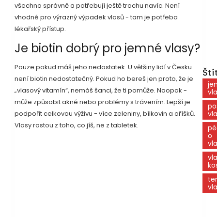
všechno správně a potřebují ještě trochu navíc. Není
vhodné pro výrazný výpadek vlasů - tam je potřeba
lékařský přístup.
Je biotin dobrý pro jemné vlasy?
Pouze pokud máš jeho nedostatek. U většiny lidí v Česku
Ští
není biotin nedostatečný. Pokud ho bereš jen proto, že je
je
„vlasový vitamín“, nemáš šanci, že ti pomůže. Naopak -
vl
může způsobit akné nebo problémy s trávením. Lepší je
po
podpořit celkovou výživu - více zeleniny, bílkovin a oříšků.
vl
Vlasy rostou z toho, co jíš, ne z tabletek.
pé
o
vl
vl
ko
te
vl