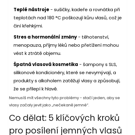
Teplé nástroje
- sušičky, kadeře a rovnátka při
teplotách nad 180 °C poškozují kůru vlasů, což je
činí křehkými.
Stres a hormonální změny
- těhotenství,
menopauza, příjmy léků nebo přetížení mohou
vést k ztrátě objemu.
Špatná vlasová kosmetika
- šampony s SLS,
silikonové kondicionéry, které se nevymývají, a
produkty s alkoholem zatěžují vlasy a způsobují,
že se přilepí k hlavě.
Nemusíš mít všechny tyto problémy - stačí jeden, aby se
vlasy začaly jevit jako „nečekaně jemné“.
Co dělat: 5 klíčových kroků
pro posílení jemných vlasů