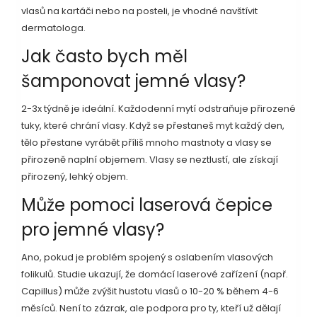
vlasů na kartáči nebo na posteli, je vhodné navštívit
dermatologa.
Jak často bych měl
šamponovat jemné vlasy?
2-3x týdně je ideální. Každodenní mytí odstraňuje přirozené
tuky, které chrání vlasy. Když se přestaneš myt každý den,
tělo přestane vyrábět příliš mnoho mastnoty a vlasy se
přirozeně naplní objemem. Vlasy se neztlustí, ale získají
přirozený, lehký objem.
Může pomoci laserová čepice
pro jemné vlasy?
Ano, pokud je problém spojený s oslabením vlasových
folikulů. Studie ukazují, že domácí laserové zařízení (např.
Capillus) může zvýšit hustotu vlasů o 10-20 % během 4-6
měsíců. Není to zázrak, ale podpora pro ty, kteří už dělají