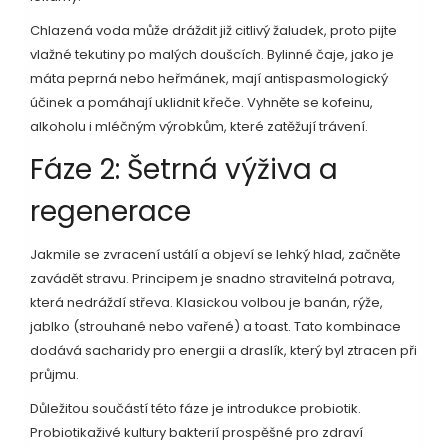
Chlazená voda může dráždit již citlivý žaludek, proto pijte
vlažné tekutiny po malých doušcích. Bylinné čaje, jako je
máta peprná nebo heřmánek, mají antispasmologický
účinek a pomáhají uklidnit křeče. Vyhněte se kofeinu,
alkoholu i mléčným výrobkům, které zatěžují trávení.
Fáze 2: Šetrná výživa a
regenerace
Jakmile se zvracení ustálí a objeví se lehký hlad, začněte
zavádět stravu. Principem je snadno stravitelná potrava,
která nedráždí střeva. Klasickou volbou je banán, rýže,
jablko (strouhané nebo vařené) a toast. Tato kombinace
dodává sacharidy pro energii a draslík, který byl ztracen při
průjmu.
Důležitou součástí této fáze je introdukce probiotik.
Probiotika
živé kultury bakterií prospěšné pro zdraví