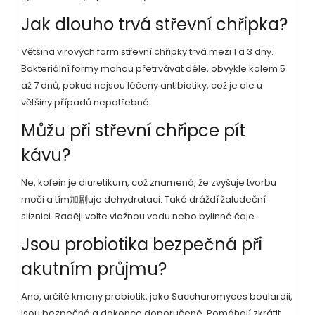
Jak dlouho trvá střevní chřipka?
Většina virových form střevní chřipky trvá mezi 1 a 3 dny.
Bakteriální formy mohou přetrvávat déle, obvykle kolem 5
až 7 dnů, pokud nejsou léčeny antibiotiky, což je ale u
většiny případů nepotřebné.
Můžu při střevní chřipce pít
kávu?
Ne, kofein je diuretikum, což znamená, že zvyšuje tvorbu
moči a tím加剧uje dehydrataci. Také dráždí žaludeční
sliznici. Raději volte vlažnou vodu nebo bylinné čaje.
Jsou probiotika bezpečná při
akutním průjmu?
Ano, určité kmeny probiotik, jako Saccharomyces boulardii,
jsou bezpečné a dokonce doporučené. Pomáhají zkrátit