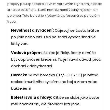
projevy jsou specifické. Prvním varovným signálem je často
silná bolest břicha, která není tlumená žádným jídlem ani
polohou. Tato bolest je křečovitá a přesouvá se po celém
trupu.
Nevolnost a zvracení:
Objevují se často krátce
po jídle nebo pití. Tělo se snaží vyhnat škodlivé
látky ven.
Vodová průjem:
Stolec je řídký, častý a může
být doprovázen křečemi. To je hlavní důvod, proč
dochází k dehydrataci.
Horečka:
Mírná horečka (37,5-38,5 °C) je běžná
reakce imunitního systému na boj s virem nebo
bakteriemi.
Bolesti svalů a hlavy:
Cítíte se slabí, jako byste
měli nachlazení, ale problém leží jinde.