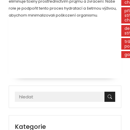
eliminuje toxiny prostřednictvím průjmu a zvracení. Naše
ch
role je podpořit tento proces hydratací a šetrnou výživou,
př
abychom minimalizovali poškození organismu.
st
ch
de
st
trá
po
ga
Kategorie