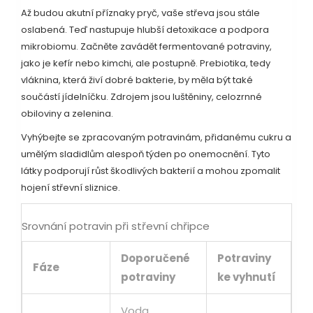
Až budou akutní příznaky pryč, vaše střeva jsou stále
oslabená. Teď nastupuje hlubší detoxikace a podpora
mikrobiomu. Začněte zavádět fermentované potraviny,
jako je kefír nebo kimchi, ale postupně. Prebiotika, tedy
vláknina, která živí dobré bakterie, by měla být také
součástí jídelníčku. Zdrojem jsou luštěniny, celozrnné
obiloviny a zelenina.
Vyhýbejte se zpracovaným potravinám, přidanému cukru a
umělým sladidlům alespoň týden po onemocnění. Tyto
látky podporují růst škodlivých bakterií a mohou zpomalit
hojení střevní sliznice.
Srovnání potravin při střevní chřipce
Doporučené
Potraviny
Fáze
potraviny
ke vyhnutí
Voda,