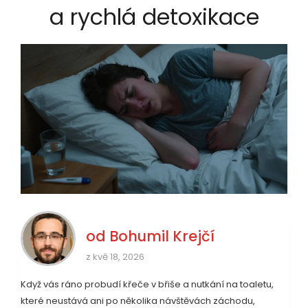
a rychlá detoxikace
od
Bohumil Krejčí
z kvě 18, 2026
Když vás ráno probudí křeče v břiše a nutkání na toaletu,
které neustává ani po několika návštěvách záchodu,