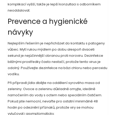
komplikací vyšší, takže je lepší konzultaci s odborníkem
neoddalovat.
Prevence a hygienické
návyky
Nejlepším řešením je nepřicházet do kontaktu s patogeny
vůbec. Mytí rukou mýdlem po dobu alespoň dvaceti
sekund je nejúčinnější obranou proti noroviru. Dezinfekce
běžnými prostředky často nestačí, protože tento virus je
odolný. Používejte dezinfekce na bázi chloru nebo peroxidu
vodíku.
Při přípravě jídla dbějte na oddělení syrového masa od
zeleniny. Ovoce a zeleninu důkladně omyjte, ideálně
namočením do vody s octem nebo speciálním čističem.
Pokud jste nemocní, nevařte pro ostatní minimálně 48
hodin po odeznění příznaků, protože viry se mohou
vylučovat i asymptomaticky.