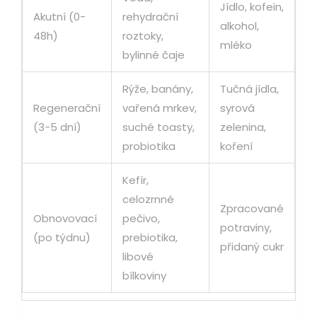
Jídlo, kofein,
Akutní (0-
rehydrační
alkohol,
48h)
roztoky,
mléko
bylinné čaje
Rýže, banány,
Tučná jídla,
Regenerační
vařená mrkev,
syrová
(3-5 dní)
suché toasty,
zelenina,
probiotika
koření
Kefír,
celozrnné
Zpracované
Obnovovací
pečivo,
potraviny,
(po týdnu)
prebiotika,
přidaný cukr
libové
bílkoviny