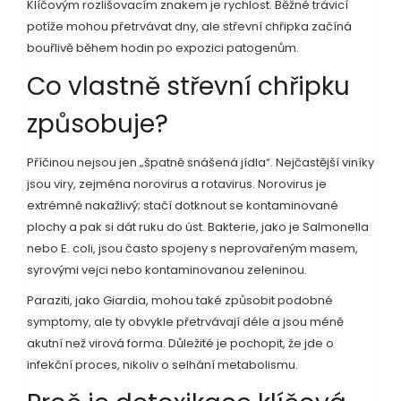
Klíčovým rozlišovacím znakem je rychlost. Běžné trávicí
potíže mohou přetrvávat dny, ale střevní chřipka začíná
bouřlivě během hodin po expozici patogenům.
Co vlastně střevní chřipku
způsobuje?
Příčinou nejsou jen „špatně snášená jídla“. Nejčastější viníky
jsou viry, zejména norovirus a rotavirus. Norovirus je
extrémně nakažlivý; stačí dotknout se kontaminované
plochy a pak si dát ruku do úst. Bakterie, jako je Salmonella
nebo E. coli, jsou často spojeny s neprovařeným masem,
syrovými vejci nebo kontaminovanou zeleninou.
Paraziti, jako Giardia, mohou také způsobit podobné
symptomy, ale ty obvykle přetrvávají déle a jsou méně
akutní než virová forma. Důležité je pochopit, že jde o
infekční proces, nikoliv o selhání metabolismu.