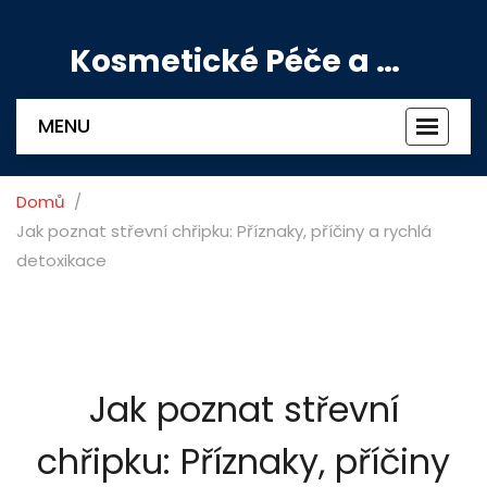
Kosmetické Péče a Výživové Doplňky
MENU
Zobrazi
navigac
Domů
Jak poznat střevní chřipku: Příznaky, příčiny a rychlá
detoxikace
Jak poznat střevní
chřipku: Příznaky, příčiny