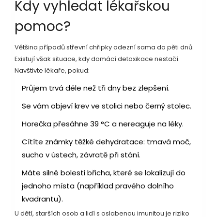
Kdy vyhledat lékařskou
pomoc?
Většina případů střevní chřipky odezní sama do pěti dnů.
Existují však situace, kdy domácí detoxikace nestačí.
Navštivte lékaře, pokud:
Průjem trvá déle než tři dny bez zlepšení.
Se vám objeví krev ve stolici nebo černý stolec.
Horečka přesáhne 39 °C a nereaguje na léky.
Cítíte známky těžké dehydratace: tmavá moč,
sucho v ústech, závratě při stání.
Máte silné bolesti břicha, které se lokalizují do
jednoho místa (například pravého dolního
kvadrantu).
U dětí, starších osob a lidí s oslabenou imunitou je riziko