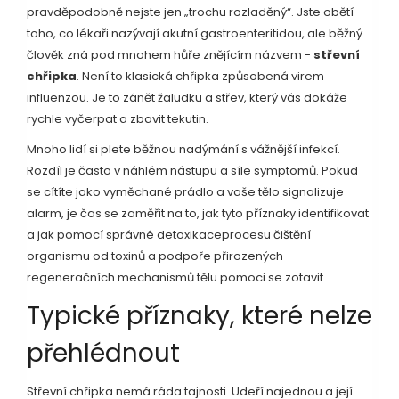
pravděpodobně nejste jen „trochu rozladěný“. Jste obětí
toho, co lékaři nazývají akutní gastroenteritidou, ale běžný
člověk zná pod mnohem hůře znějícím názvem -
střevní
chřipka
. Není to klasická chřipka způsobená virem
influenzou. Je to zánět žaludku a střev, který vás dokáže
rychle vyčerpat a zbavit tekutin.
Mnoho lidí si plete běžnou nadýmání s vážnější infekcí.
Rozdíl je často v náhlém nástupu a síle symptomů. Pokud
se cítíte jako vyměchané prádlo a vaše tělo signalizuje
alarm, je čas se zaměřit na to, jak tyto příznaky identifikovat
a jak pomocí správné
detoxikace
procesu čištění
organismu od toxinů a podpoře přirozených
regeneračních mechanismů
tělu pomoci se zotavit.
Typické příznaky, které nelze
přehlédnout
Střevní chřipka nemá ráda tajnosti. Udeří najednou a její