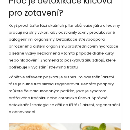
Proč je detoxikace klíčová
pro zotavení?
Když procházíte fází akutních příznaků, vaše játra a ledviny
pracují na plný výkon, aby odstranily toxiny produkované
patogenními organismy.
Detoxikace střev
podpora
přirozeného čištění organismu prostřednictvím hydratace
a šetrné výživy
neznamená v tomto případě drahé kurty
nebo hladovění. Znamená to poskytnutí tělu zdrojů, které
potřebuje k vyčištění střevního traktu.
Zánět ve střevech poškozuje sliznici. Po odeznění akutní
fáze je nutné tuto sliznici regenerovat. Bez této podpory
můžete čelit dlouhodobým potížím, jako je syndrom
dráždivého tračníku nebo chronická únava. Správná
detoxikační strategie se dělí do tří fází: akutní, regenerační
a obnovovací.