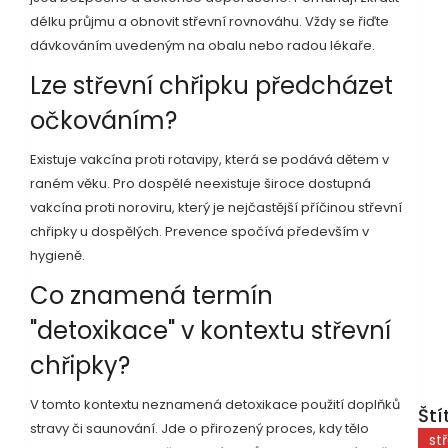
délku průjmu a obnovit střevní rovnováhu. Vždy se řiďte
dávkováním uvedeným na obalu nebo radou lékaře.
Lze střevní chřipku předcházet
očkováním?
Existuje vakcína proti rotaviру, která se podává dětem v
raném věku. Pro dospělé neexistuje široce dostupná
vakcína proti noroviru, který je nejčastější příčinou střevní
chřipky u dospělých. Prevence spočívá především v
hygieně.
Co znamená termín
"detoxikace" v kontextu střevní
chřipky?
V tomto kontextu neznamená detoxikace použití doplňků
Ští
stravy či saunování. Jde o přirozený proces, kdy tělo
st