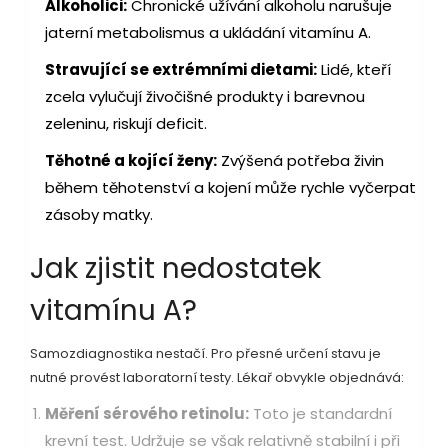
Alkoholici:
Chronické užívání alkoholu narušuje
jaterní metabolismus a ukládání vitamínu A.
Stravující se extrémními dietami:
Lidé, kteří
zcela vylučují živočišné produkty i barevnou
zeleninu, riskují deficit.
Těhotné a kojící ženy:
Zvýšená potřeba živin
během těhotenství a kojení může rychle vyčerpat
zásoby matky.
Jak zjistit nedostatek
vitamínu A?
Samozdiagnostika nestačí. Pro přesné určení stavu je
nutné provést laboratorní testy. Lékař obvykle objednává:
Měření sérového retinolu:
Toto je standardní
krevní test. Udržuje se však relativně stabilní i při