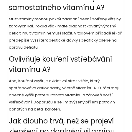
samostatného vitamínu A?
Multivitamíny mohou pokrýt základní denní potřeby většiny
zdravých lidí. Pokud však máte diagnostikovaný výrazný
deficit, multivitamín nemusí stačit. V takovém případě lékař
předepíše vyšší terapeutické dávky specificky cílené na
opravu deficitu.
Ovlivňuje kouření vstřebávání
vitamínu A?
Ano, kouření zvyšuje oxidativní stres v těle, který
spotřebovává antioxidanty, včetně vitamínu A. Kuřáci mají
obecně vyšší potřebu tohoto vitamínu a zároveň horší
vstřebávání. Doporučuje se jim zvýšený příjem potravin
bohatých na beta-karoten.
Jak dlouho trvá, než se projeví
zlepšení po doplnění vitamínu