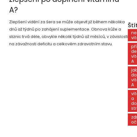
A?
Zlepšení vidění za šera se může objevit již během několika
Ští
dnů až týdnů po zahájení suplementace. Obnova kůže a
ne
sliznic trvá déle, obvykle několik týdnů až měsíců, v závislosti
vi
na závažnosti deficitu a celkovém zdravotním stavu.
př
de
vi
A
jak
do
vi
A
vi
a
do
st
zd
oč