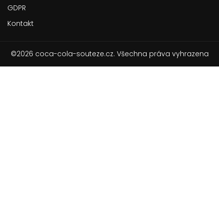
GDPR
Kontakt
©2026 coca-cola-souteze.cz. Všechna práva vyhrazena