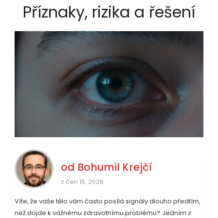
Příznaky, rizika a řešení
od
Bohumil Krejčí
z čen 16, 2026
Víte, že vaše tělo vám často posílá signály dlouho předtím,
než dojde k vážnému zdravotnímu problému? Jedním z