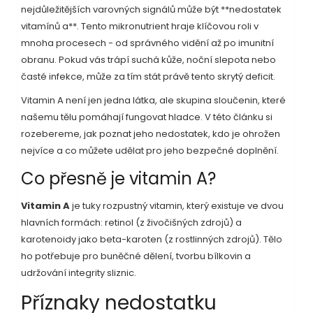
nejdůležitějších varovných signálů může být **nedostatek
vitamínů a**. Tento mikronutrient hraje klíčovou roli v
mnoha procesech - od správného vidění až po imunitní
obranu. Pokud vás trápí suchá kůže, noční slepota nebo
časté infekce, může za tím stát právě tento skrytý deficit.
Vitamin A není jen jedna látka, ale skupina sloučenin, které
našemu tělu pomáhají fungovat hladce. V této článku si
rozebereme, jak poznat jeho nedostatek, kdo je ohrožen
nejvíce a co můžete udělat pro jeho bezpečné doplnění.
Co přesně je vitamin A?
Vitamin A
je
tuky rozpustný vitamin, který existuje ve dvou
hlavních formách: retinol (z živočišných zdrojů) a
karotenoidy jako beta-karoten (z rostlinných zdrojů)
.
Tělo
ho potřebuje pro buněčné dělení, tvorbu bílkovin a
udržování integrity sliznic.
Příznaky nedostatku