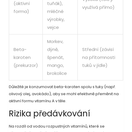
(aktivní
tuňák),
využívá přímo)
forma)
mléčné
výrobky,
vejce
Morkev,
Beta-
dýně,
Střední (závisí
karoten
špenát,
na přítomnosti
(prekurzor)
mango,
tuků v jídle)
brokolice
Důležité je konzumovat beta-karoten spolu s tuky (např.
olivový olej, avokádo), aby se mohl efektivně přeměnit na
aktivní formu vitamínu A v těle.
Rizika předávkování
Na rozdíl od vodou rozpustných vitamínů, které se