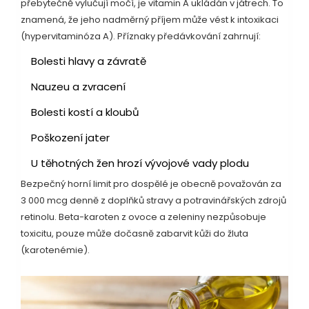
přebytečně vylučují močí, je vitamin A ukládán v játrech. To
znamená, že jeho nadměrný příjem může vést k intoxikaci
(hypervitaminóza A). Příznaky předávkování zahrnují:
Bolesti hlavy a závratě
Nauzeu a zvracení
Bolesti kostí a kloubů
Poškození jater
U těhotných žen hrozí vývojové vady plodu
Bezpečný horní limit pro dospělé je obecně považován za
3 000 mcg denně z doplňků stravy a potravinářských zdrojů
retinolu. Beta-karoten z ovoce a zeleniny nezpůsobuje
toxicitu, pouze může dočasně zabarvit kůži do žluta
(karotenémie).