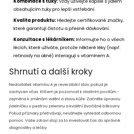
Kombinace s tuky:
Vždy užívejte kapsle s jídlem
obsahujícím tuky pro lepší vstřebání.
Kvalita produktu:
Hledejte certifikované značky,
které garantují čistotu a přesné dávkování.
Konzultace s lékárníkem:
Informujte ho o všech
lécích, které užíváte, protože některé léky (např.
retinoidy na akné) interagují s vitamínem A.
Shrnutí a další kroky
Nedostatek vitamínu A je reverzibilní stav, pokud je
zachycen včas. Klíčem je pozornost k vlastním pocitům -
zejména k změnám vidění a stavu kůže. Začněte úpravou
jídelníčku o pestrou zeleninu a kvalitní živočišné bílkoviny.
Pokud příznaky přetrvávají, neváhejte vyhledat odbornou
pomoc. Vaše zdraví stojí za to investovat čas do správné
diagnostiky a léčby.