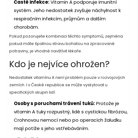
Časté infekce:
Vitamin A podporuje imunitní
systém. Jeho nedostatek zvyšuje náchylnost k
respiračním infekcím, průjmům a dalším
chorobám.
Pokud pozorujete kombinaci těchto symptomů, zejména
pokud máte špatnou stravu bohatou na zpracované
potraviny, je vhodné navštívit lékaře.
Kdo je nejvíce ohrožen?
Nedostatek vitamínu A není problém pouze v rozvojových
zemích. I v České republice se může vyskytovat u
specifických skupin lidí:
Osoby s poruchami trávení tuků:
Protože je
vitamin A tuky rozpustný, lidé s cystickou fibrózou,
Crohnovou nemocí nebo po operacích žaludku
mají potíže s jeho vstřebáváním.