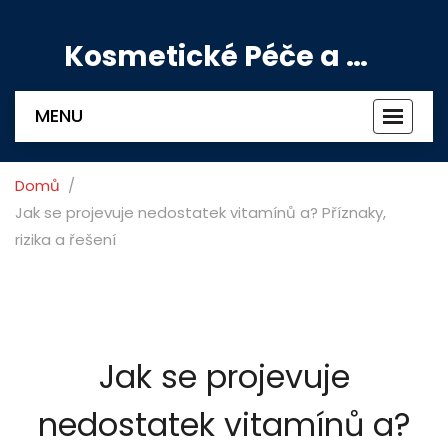
Kosmetické Péče a Výživové Doplňky
MENU
Zobrazi
navigac
Domů
Jak se projevuje nedostatek vitamínů a? Příznaky,
rizika a řešení
Jak se projevuje
nedostatek vitamínů a?