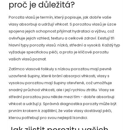
proč je důležitá?
Porozita vlasů je termín, který popisuje, jak dobře vaše
vlasy absorbuji a udržují vlhkost. S porozitou vlasů je úzce
spojena jejich schopnost přijímat hydrataci a výživu, což
ovlivňuje jejich vzhled, texturu a celkové zdraví. Existují tři
hlavní typy porozity vlasů: nízká, střední a vysoká. Každý typ
vyžaduje specifickou péči, a proto je klíčové porozitu
vašich vlasů poznat.
Zatímco vlasové folikuly s nízkou porozitou mají pevně
uzavřené šupiny, které brání absorpci vlhkosti, vlasy s
vysokou porozitou mají šupiny otevřené, což umožňuje
snadný průchod vlhkosti, ale i její rychlou ztrátu. Vlasy se
střední porozitou jsou někde mezi tím - dobře absorbuji
vlhkost a udržují ji. Správná diagnostika porozity může být
prvním krokem k zajištění, že vaše vlasy dostávají péči,
kterou potřebují pro svou nejlepší kondici.