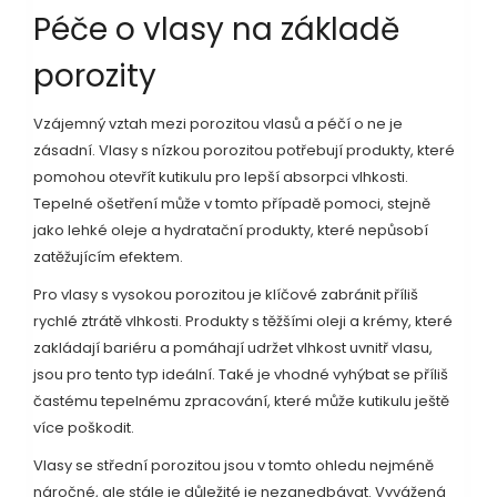
Péče o vlasy na základě
porozity
Vzájemný vztah mezi porozitou vlasů a péčí o ne je
zásadní. Vlasy s nízkou porozitou potřebují produkty, které
pomohou otevřít kutikulu pro lepší absorpci vlhkosti.
Tepelné ošetření může v tomto případě pomoci, stejně
jako lehké oleje a hydratační produkty, které nepůsobí
zatěžujícím efektem.
Pro vlasy s vysokou porozitou je klíčové zabránit příliš
rychlé ztrátě vlhkosti. Produkty s těžšími oleji a krémy, které
zakládají bariéru a pomáhají udržet vlhkost uvnitř vlasu,
jsou pro tento typ ideální. Také je vhodné vyhýbat se příliš
častému tepelnému zpracování, které může kutikulu ještě
více poškodit.
Vlasy se střední porozitou jsou v tomto ohledu nejméně
náročné, ale stále je důležité je nezanedbávat. Vyvážená