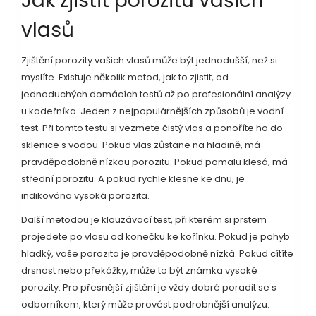
Jak zjistit porozitu vašich
vlasů
Zjištění porozity vašich vlasů může být jednodušší, než si
myslíte. Existuje několik metod, jak to zjistit, od
jednoduchých domácích testů až po profesionální analýzy
u kadeřníka. Jeden z nejpopulárnějších způsobů je vodní
test. Při tomto testu si vezmete čistý vlas a ponoříte ho do
sklenice s vodou. Pokud vlas zůstane na hladině, má
pravděpodobně nízkou porozitu. Pokud pomalu klesá, má
střední porozitu. A pokud rychle klesne ke dnu, je
indikována vysoká porozita.
Další metodou je klouzávací test, při kterém si prstem
projedete po vlasu od konečku ke kořínku. Pokud je pohyb
hladký, vaše porozita je pravděpodobně nízká. Pokud cítíte
drsnost nebo překážky, může to být známka vysoké
porozity. Pro přesnější zjištění je vždy dobré poradit se s
odborníkem, který může provést podrobnější analýzu.