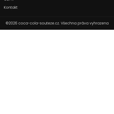
Kontakt
©2026 coca-cola-souteze.cz. Všechna práva vyhrazena