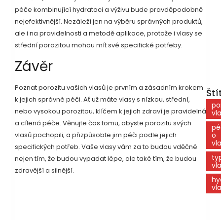
péče kombinující hydrataci a výživu bude pravděpodobně
nejefektivnější. Nezáleží jen na výběru správných produktů,
ale i na pravidelnosti a metodě aplikace, protože i vlasy se
střední porozitou mohou mít své specifické potřeby.
Závěr
Poznat porozitu vašich vlasů je prvním a zásadním krokem
Ští
k jejich správné péči. Ať už máte vlasy s nízkou, střední,
po
nebo vysokou porozitou, klíčem k jejich zdraví je pravidelná
vl
a cílená péče. Věnujte čas tomu, abyste porozitu svých
pé
vlasů pochopili, a přizpůsobte jim péči podle jejich
o
vl
specifických potřeb. Vaše vlasy vám za to budou vděčné
ty
nejen tím, že budou vypadat lépe, ale také tím, že budou
vl
zdravější a silnější.
hy
vl