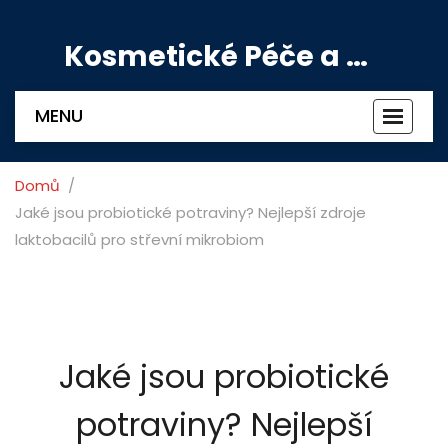
Kosmetické Péče a Výživové Doplňky
MENU
Zobrazi
navigac
Domů
Jaké jsou probiotické potraviny? Nejlepší zdroje
laktobacilů pro střevní mikrobiom
Jaké jsou probiotické
potraviny? Nejlepší