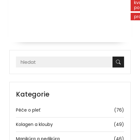
kv
po
pr
Kategorie
Péče o pleť
(76)
Kolagen a klouby
(49)
Manikúra a pedikúra
(46)