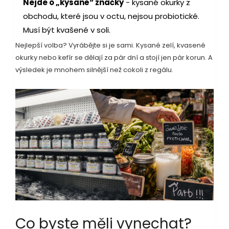
Nejde o „kysané“ značky
- kysané okurky z
obchodu, které jsou v octu, nejsou probiotické.
Musí být kvašené v soli.
Nejlepší volba? Vyrábějte si je sami. Kysané zelí, kvasené
okurky nebo kefír se dělají za pár dní a stojí jen pár korun. A
výsledek je mnohem silnější než cokoli z regálu.
Co byste měli vynechat?