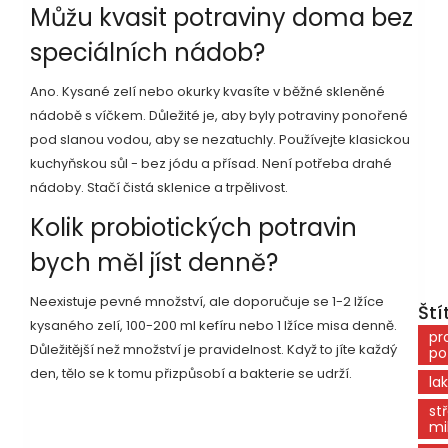
Můžu kvasit potraviny doma bez
speciálních nádob?
Ano. Kysané zelí nebo okurky kvasíte v běžné skleněné
nádobě s víčkem. Důležité je, aby byly potraviny ponořené
pod slanou vodou, aby se nezatuchly. Používejte klasickou
kuchyňskou sůl - bez jódu a přísad. Není potřeba drahé
nádoby. Stačí čistá sklenice a trpělivost.
Kolik probiotických potravin
bych měl jíst denně?
Neexistuje pevné množství, ale doporučuje se 1-2 lžíce
Ští
kysaného zelí, 100-200 ml kefíru nebo 1 lžíce misa denně.
pr
Důležitější než množství je pravidelnost. Když to jíte každý
po
den, tělo se k tomu přizpůsobí a bakterie se udrží.
la
st
mi