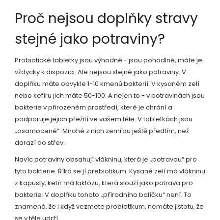
Proč nejsou doplňky stravy
stejné jako potraviny?
Probiotické tabletky jsou výhodné - jsou pohodlné, máte je
vždycky k dispozici. Ale nejsou stejné jako potraviny. V
doplňku máte obvykle 1-10 kmenů bakterií. V kysaném zelí
nebo kefíru jich máte 50-100. A nejen to - v potravinách jsou
bakterie v přirozeném prostředí, které je chrání a
podporuje jejich přežití ve vašem těle. V tabletkách jsou
„osamocené“. Mnohé z nich zemřou ještě předtím, než
dorazí do střev.
Navíc potraviny obsahují vlákninu, která je „potravou“ pro
tyto bakterie. Říká se jí prebiotikum. Kysané zelí má vlákninu
z kapusty, kefír má laktózu, která slouží jako potrava pro
bakterie. V doplňku tohoto „přírodního balíčku“ není. To
znamená, že i když vezmete probiotikum, nemáte jistotu, že
se v těle udrží.