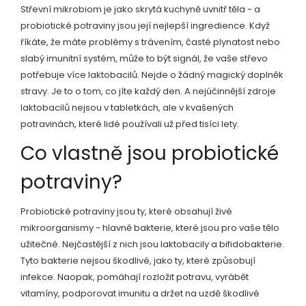
Střevní mikrobiom je jako skrytá kuchyně uvnitř těla - a
probiotické potraviny jsou její nejlepší ingredience. Když
říkáte, že máte problémy s trávením, časté plynatost nebo
slabý imunitní systém, může to být signál, že vaše střevo
potřebuje více laktobacilů. Nejde o žádný magický doplněk
stravy. Je to o tom, co jíte každý den. A nejúčinnější zdroje
laktobacilů nejsou v tabletkách, ale v kvašených
potravinách, které lidé používali už před tisíci lety.
Co vlastně jsou probiotické
potraviny?
Probiotické potraviny jsou ty, které obsahují živé
mikroorganismy - hlavně bakterie, které jsou pro vaše tělo
užitečné. Nejčastější z nich jsou laktobacily a bifidobakterie.
Tyto bakterie nejsou škodlivé, jako ty, které způsobují
infekce. Naopak, pomáhají rozložit potravu, vyrábět
vitamíny, podporovat imunitu a držet na uzdě škodlivé