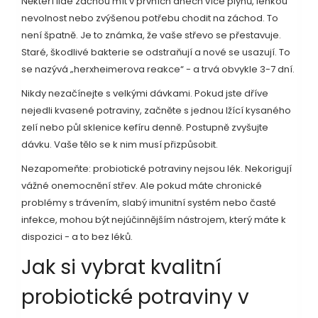
Někteří lidé začnou mít v prvních dnech více plynů, lehkou
nevolnost nebo zvýšenou potřebu chodit na záchod. To
není špatně. Je to známka, že vaše střevo se přestavuje.
Staré, škodlivé bakterie se odstraňují a nové se usazují. To
se nazývá „herxheimerova reakce“ - a trvá obvykle 3-7 dní.
Nikdy nezačínejte s velkými dávkami. Pokud jste dříve
nejedli kvasené potraviny, začněte s jednou lžící kysaného
zelí nebo půl sklenice kefíru denně. Postupně zvyšujte
dávku. Vaše tělo se k nim musí přizpůsobit.
Nezapomeňte: probiotické potraviny nejsou lék. Nekorigují
vážné onemocnění střev. Ale pokud máte chronické
problémy s trávením, slabý imunitní systém nebo časté
infekce, mohou být nejúčinnějším nástrojem, který máte k
dispozici - a to bez léků.
Jak si vybrat kvalitní
probiotické potraviny v