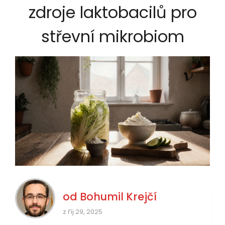
zdroje laktobacilů pro
střevní mikrobiom
od
Bohumil Krejčí
z říj 29, 2025