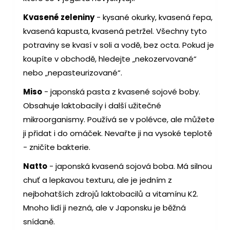
Kvasené zeleniny
- kysané okurky, kvasená řepa,
kvasená kapusta, kvasená petržel. Všechny tyto
potraviny se kvasí v soli a vodě, bez octa. Pokud je
koupíte v obchodě, hledejte „nekozervované“
nebo „nepasteurizované“.
Miso
- japonská pasta z kvasené sojové boby.
Obsahuje laktobacily i další užitečné
mikroorganismy. Používá se v polévce, ale můžete
ji přidat i do omáček. Nevařte ji na vysoké teplotě
- zničíte bakterie.
Natto
- japonská kvasená sojová boba. Má silnou
chuť a lepkavou texturu, ale je jedním z
nejbohatších zdrojů laktobacilů a vitamínu K2.
Mnoho lidí ji nezná, ale v Japonsku je běžná
snídaně.