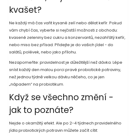
kvašet?
Ne každý má čas vařit kysané zelí nebo dělat kefír. Pokud
vám chybí čas, vyberte si nejčistší možnosti z obchodu:
kvasené zeleniny bez cukru a konzervantů, nezahřátý kefír,
nebo miso bez přísad. Přidejte je do vašich jídel - do
salátů, polévek, nebo jako přílohu.
Nezapomeňte: pravidelnost je důležitější než dávka. Lépe
sníst každý den malou porci pravé probiotické potraviny,
než jednou týdně velkou dávku něčeho, co je jen
„nápadem“ na probiotikum.
Když se všechno změní -
jak to poznáte?
Nejde o okamžitý efekt. Ale po 2-4 týdnech pravidelného
jídla probiotických potravin můžete začít cítit: