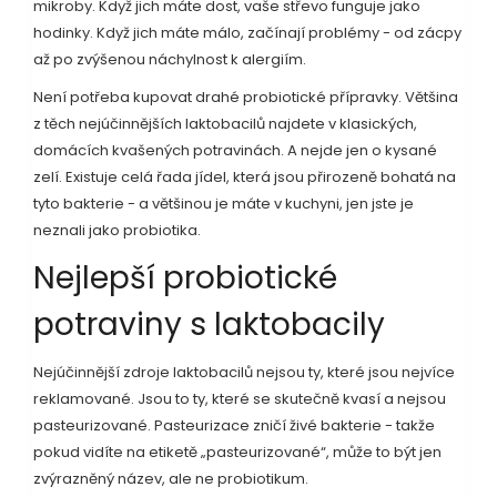
mikroby. Když jich máte dost, vaše střevo funguje jako
hodinky. Když jich máte málo, začínají problémy - od zácpy
až po zvýšenou náchylnost k alergiím.
Není potřeba kupovat drahé probiotické přípravky. Většina
z těch nejúčinnějších laktobacilů najdete v klasických,
domácích kvašených potravinách. A nejde jen o kysané
zelí. Existuje celá řada jídel, která jsou přirozeně bohatá na
tyto bakterie - a většinou je máte v kuchyni, jen jste je
neznali jako probiotika.
Nejlepší probiotické
potraviny s laktobacily
Nejúčinnější zdroje laktobacilů nejsou ty, které jsou nejvíce
reklamované. Jsou to ty, které se skutečně kvasí a nejsou
pasteurizované. Pasteurizace zničí živé bakterie - takže
pokud vidíte na etiketě „pasteurizované“, může to být jen
zvýrazněný název, ale ne probiotikum.