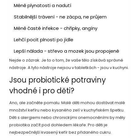
Méně plynatosti a nadutí
Stabilnější trávení - ne zácpa, ne průjem
Méně časté infekce - chřipky, angíny
Lehčí pocit plnosti po jídle
Lepší nálada - střevo a mozek jsou propojené
Nejde o zázrak. Je to o tom, že vaše tělo získává správné
nástroje. A tyto nástroje nejsou v tabletkách - jsou v kuchyni.
Jsou probiotické potraviny
vhodné i pro děti?
Ano, ale začněte pomalu. Malé děti mohou dostávat malé
množství kefíru nebo kysaného zelí v kuchyňském špetku.
Děti s alergiemi nebo chronickými onemocněními by měly
probiotika začít pod dohledem lékaře. Pro děti je
nejbezpečnější kvasený kefír bez přidaného cukru.