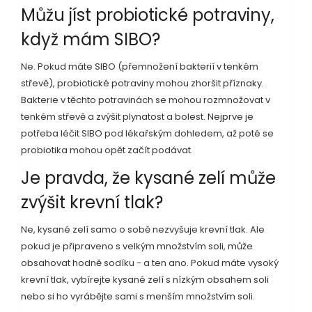
Můžu jíst probiotické potraviny,
když mám SIBO?
Ne. Pokud máte SIBO (přemnožení bakterií v tenkém
střevě), probiotické potraviny mohou zhoršit příznaky.
Bakterie v těchto potravinách se mohou rozmnožovat v
tenkém střevě a zvýšit plynatost a bolest. Nejprve je
potřeba léčit SIBO pod lékařským dohledem, až poté se
probiotika mohou opět začít podávat.
Je pravda, že kysané zelí může
zvýšit krevní tlak?
Ne, kysané zelí samo o sobě nezvyšuje krevní tlak. Ale
pokud je připraveno s velkým množstvím soli, může
obsahovat hodně sodíku - a ten ano. Pokud máte vysoký
krevní tlak, vybírejte kysané zelí s nízkým obsahem soli
nebo si ho vyrábějte sami s menším množstvím soli.