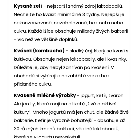
Kysané zelí
- nejstarší známý zdroj laktobacilů.
Nechejte ho kvasit minimálně 3 týdny. Nejlepší je
nekonzervované, nezabalované, bez octa nebo
cukru. Každá lžíce obsahuje miliardy živých bakterií
- víc než ve většině doplňků.
Kvásek (kombucha)
- sladký čaj, který se kvasí s
kultivou. Obsahuje nejen laktobacily, ale i kvasinky.
Důležité je, aby nebyl zahříván po kvašení. V
obchodě si vybírejte nezahřáté verze bez
přidaného cukru.
Kvasené mléčné výrobky
- jogurt, kefír, tvaroh.
Ale jen ty, které mají na etiketě „živé a aktivní
kultury“. Mnoho jogurtů má jen chuť, ale žádné živé
bakterie. Kefír je výrazně bohatější - obsahuje až
30 různých kmenů bakterií, včetně laktobacilů,
které se v jogurtu nevyskytují.