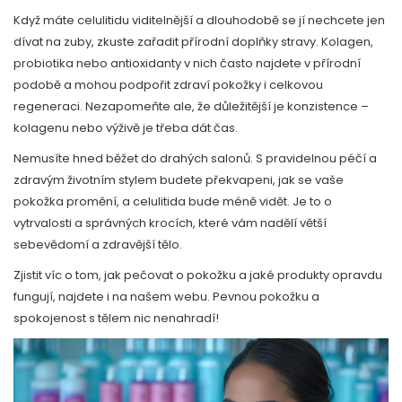
Když máte celulitidu viditelnější a dlouhodobě se jí nechcete jen
dívat na zuby, zkuste zařadit přírodní doplňky stravy. Kolagen,
probiotika nebo antioxidanty v nich často najdete v přírodní
podobě a mohou podpořit zdraví pokožky i celkovou
regeneraci. Nezapomeňte ale, že důležitější je konzistence –
kolagenu nebo výživě je třeba dát čas.
Nemusíte hned běžet do drahých salonů. S pravidelnou péčí a
zdravým životním stylem budete překvapeni, jak se vaše
pokožka promění, a celulitida bude méně vidět. Je to o
vytrvalosti a správných krocích, které vám nadělí větší
sebevědomí a zdravější tělo.
Zjistit víc o tom, jak pečovat o pokožku a jaké produkty opravdu
fungují, najdete i na našem webu. Pevnou pokožku a
spokojenost s tělem nic nenahradí!