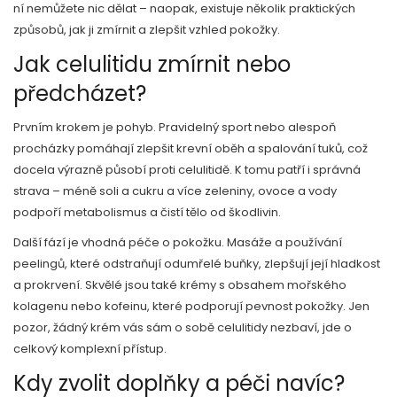
ní nemůžete nic dělat – naopak, existuje několik praktických
způsobů, jak ji zmírnit a zlepšit vzhled pokožky.
Jak celulitidu zmírnit nebo
předcházet?
Prvním krokem je pohyb. Pravidelný sport nebo alespoň
procházky pomáhají zlepšit krevní oběh a spalování tuků, což
docela výrazně působí proti celulitidě. K tomu patří i správná
strava – méně soli a cukru a více zeleniny, ovoce a vody
podpoří metabolismus a čistí tělo od škodlivin.
Další fází je vhodná péče o pokožku. Masáže a používání
peelingů, které odstraňují odumřelé buňky, zlepšují její hladkost
a prokrvení. Skvělé jsou také krémy s obsahem mořského
kolagenu nebo kofeinu, které podporují pevnost pokožky. Jen
pozor, žádný krém vás sám o sobě celulitidy nezbaví, jde o
celkový komplexní přístup.
Kdy zvolit doplňky a péči navíc?