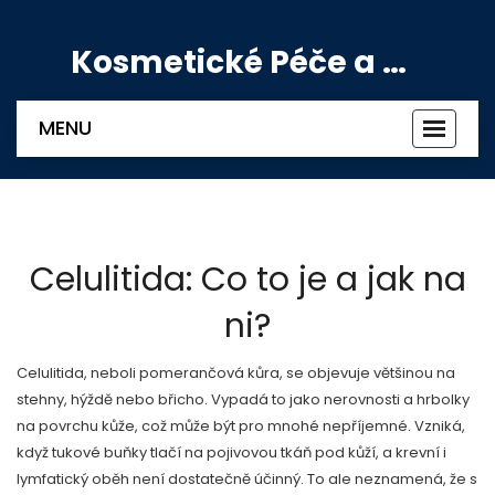
Kosmetické Péče a Výživové Doplňky
MENU
Zobrazi
navigac
Celulitida: Co to je a jak na
ni?
Celulitida, neboli pomerančová kůra, se objevuje většinou na
stehny, hýždě nebo břicho. Vypadá to jako nerovnosti a hrbolky
na povrchu kůže, což může být pro mnohé nepříjemné. Vzniká,
když tukové buňky tlačí na pojivovou tkáň pod kůží, a krevní i
lymfatický oběh není dostatečně účinný. To ale neznamená, že s