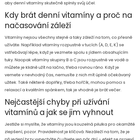
aby denní vitamíny skutečně splnily svůj účel.
Kdy brát denní vitamíny a proč na
načasování záleží
Vitamíny nejsou všechny stejné a taky záleží na tom, co přesně
užíváte. Například vitamíny rozpustné v tucích (A, D, E, K) se
vstřebávají lépe, když je vezmete spolu s jídlem obsahujícím
tuky. Naopak vitamíny skupiny B a C jsou rozpustné ve vodě a
můžete je klidně užít na lačno, třeba rovnou ráno. Když je
vemete v nevhodný čas, nemusíte z nich mít úplně očekávaný
užitek. Také některé doplňky, třeba hořčík, mohou pomoci s
relaxací a kvalitním spánkem, tak je vhodné je brát večer.
Nejčastější chyby při užívání
vitamínů a jak se jim vyhnout
Jestliže si myslíte, že vitamíny jsou kouzelná pilulka pro okamžité
zlepšení, pozor. Pravidelnost je klíčová. Nezáleží na tom, že je
při jedení brzy vynecháte či užijete jen pár dní – efekt se projeví