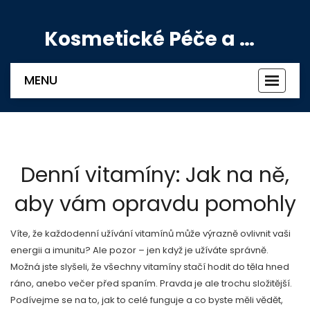
Kosmetické Péče a Výživové Doplňky
MENU
Zobrazi
navigac
Denní vitamíny: Jak na ně,
aby vám opravdu pomohly
Víte, že každodenní užívání vitamínů může výrazně ovlivnit vaši
energii a imunitu? Ale pozor – jen když je užíváte správně.
Možná jste slyšeli, že všechny vitamíny stačí hodit do těla hned
ráno, anebo večer před spaním. Pravda je ale trochu složitější.
Podívejme se na to, jak to celé funguje a co byste měli vědět,