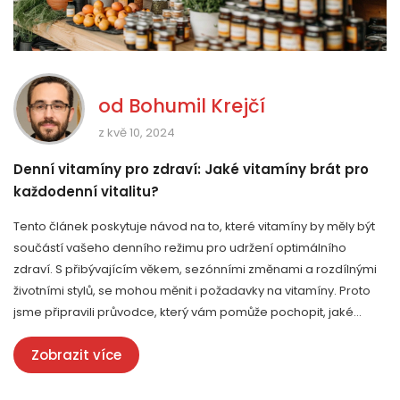
od
Bohumil Krejčí
z kvě 10, 2024
Denní vitamíny pro zdraví: Jaké vitamíny brát pro
každodenní vitalitu?
Tento článek poskytuje návod na to, které vitamíny by měly být
součástí vašeho denního režimu pro udržení optimálního
zdraví. S přibývajícím věkem, sezónními změnami a rozdílnými
životními stylů, se mohou měnit i požadavky na vitamíny. Proto
jsme připravili průvodce, který vám pomůže pochopit, jaké
vitamíny jsou klíčové a jaké benefity přinášejí vašemu tělu.
Zobrazit více