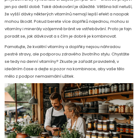
jen po delší době. Také dávkování je důležité. Většina lidí netuší,
že vyšší dávky některých vitamínů nemají lepší efekt a naopak
mohou škodit. Pokud berete více doplňků najednou, mohou si
vitamíny i minerály vzájemně bránit ve vstřebávání. Proto je fajn
poradit se, jak dávkovat a s čím je dobré je kombinovat.
Pamatujte, že kvalitní vitamíny a doplňky nejsou náhradou
pestré stravy, ale podporou zdravého životního stylu. Chystáte
se tedy na denní vitamíny? Zkuste je zařadit pravidelně, v
ideálním čase a dejte si pozor na kombinace, aby vaše tělo
mělo z podpor nemaximální užitek.