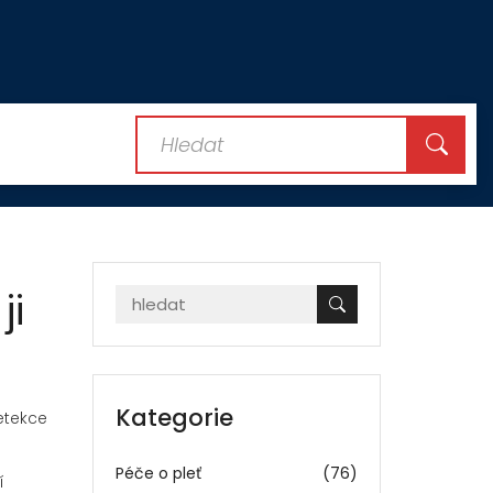
ji
Kategorie
Detekce
Péče o pleť
(76)
í