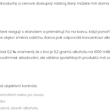
o jednoduchý a cenově dostupný nástroj, který můžete mít doma
teré reagují s etanolem a přeměňují ho na barvu. Když ponoří
se objeví změna odstínu. Barva pak odpovídá koncentraci alk
d 0,2 ‰ znamená, že v krvi je 0,2 gramů alkoholu na 1000 milili
 a podmínek skladování, ale většina spolehlivých produktů má 
ná objektivní kontrola:
ontrolách nebo po úrazu
liví
nulový obsah alkoholu