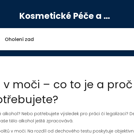
Kosmetické Péče a Výživové Doplňky
Oholení zad
v moči – co to je a proč 
třebujete?
tě alkohol? Nebo potřebujete výsledek pro práci či legalizaci? 
i vaše tělo alkohol ještě zpracovává.
litů v moči. Na rozdíl od dechového testu poskytuje objektivn