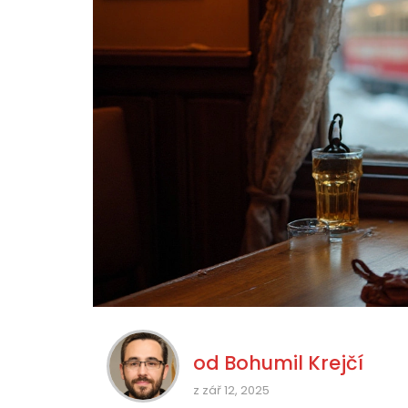
od
Bohumil Krejčí
z zář 12, 2025