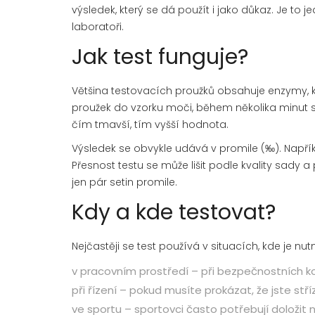
výsledek, který se dá použít i jako důkaz. Je t
laboratoři.
Jak test funguje?
Většina testovacích proužků obsahuje enzymy, k
proužek do vzorku moči, během několika minut 
čím tmavší, tím vyšší hodnota.
Výsledek se obvykle udává v promile (‰). Napříkla
Přesnost testu se může lišit podle kvality sady
jen pár setin promile.
Kdy a kde testovat?
Nejčastěji se test používá v situacích, kde je nut
v pracovním prostředí – při bezpečnostních k
při řízení – pokud musíte prokázat, že jste stříz
ve sportu – sportovci často potřebují doložit 