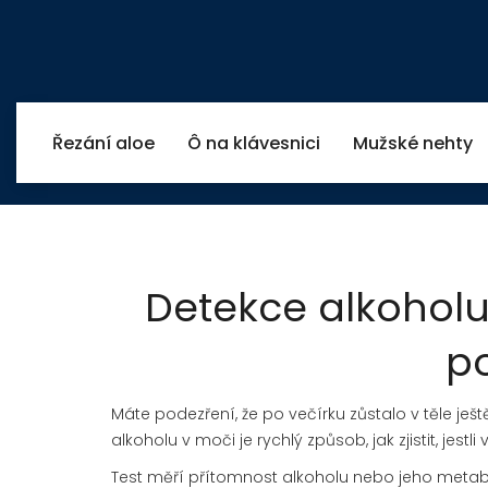
Řezání aloe
Ô na klávesnici
Mužské nehty
Detekce alkoholu 
po
Máte podezření, že po večírku zůstalo v těle ješ
alkoholu v moči je rychlý způsob, jak zjistit, jestl
Test měří přítomnost alkoholu nebo jeho metabo