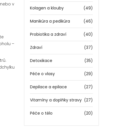
 nebo v
Kolagen a klouby
(49)
Manikúra a pedikúra
(46)
Probiotika a zdraví
(40)
te
oholu –
Zdraví
(37)
trů.
Detoxikace
(35)
odchylku
Péče o vlasy
(29)
Depilace a epilace
(27)
Vitamíny a doplňky stravy
(27)
Péče o tělo
(20)