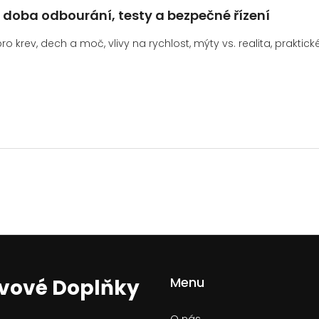
u: doba odbourání, testy a bezpečné řízení
o krev, dech a moč, vlivy na rychlost, mýty vs. realita, praktick
Menu
ivové Doplňky
O nás