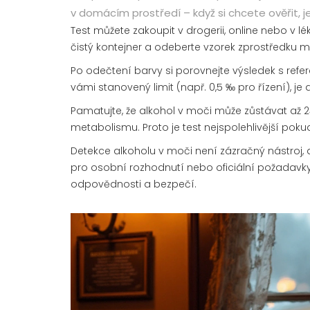
v domácím prostředí – když si chcete ověřit, j
Test můžete zakoupit v drogerii, online nebo v lé
čistý kontejner a odeberte vzorek zprostředku mo
Po odečtení barvy si porovnejte výsledek s refer
vámi stanovený limit (např. 0,5 ‰ pro řízení), je 
Pamatujte, že alkohol v moči může zůstávat až 2
metabolismu. Proto je test nejspolehlivější poku
Detekce alkoholu v moči není zázračný nástroj, 
pro osobní rozhodnutí nebo oficiální požadavky. V
odpovědnosti a bezpečí.