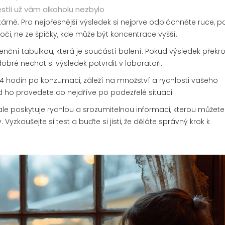
estli už vám alkoholu nezbylo
kárně. Pro nejpřesnější výsledek si nejprve odpláchněte ruce, po
či, ne ze špičky, kde může být koncentrace vyšší.
enční tabulkou, která je součástí balení. Pokud výsledek překr
dobré nechat si výsledek potvrdit v laboratoři.
4 hodin po konzumaci, záleží na množství a rychlosti vašeho
d ho provedete co nejdříve po podezřelé situaci.
ale poskytuje rychlou a srozumitelnou informaci, kterou můžete
yzkoušejte si test a buďte si jisti, že děláte správný krok k