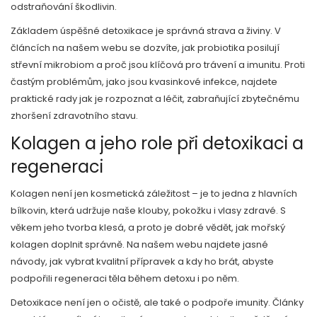
odstraňování škodlivin.
Základem úspěšné detoxikace je správná strava a živiny. V
článcích na našem webu se dozvíte, jak probiotika posilují
střevní mikrobiom a proč jsou klíčová pro trávení a imunitu. Proti
častým problémům, jako jsou kvasinkové infekce, najdete
praktické rady jak je rozpoznat a léčit, zabraňující zbytečnému
zhoršení zdravotního stavu.
Kolagen a jeho role při detoxikaci a
regeneraci
Kolagen není jen kosmetická záležitost – je to jedna z hlavních
bílkovin, která udržuje naše klouby, pokožku i vlasy zdravé. S
věkem jeho tvorba klesá, a proto je dobré vědět, jak mořský
kolagen doplnit správně. Na našem webu najdete jasné
návody, jak vybrat kvalitní přípravek a kdy ho brát, abyste
podpořili regeneraci těla během detoxu i po něm.
Detoxikace není jen o očistě, ale také o podpoře imunity. Články