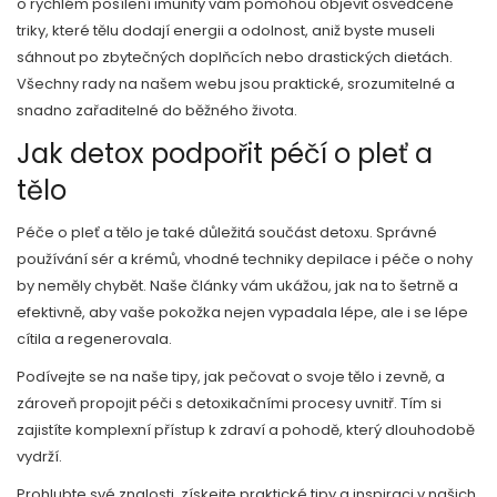
o rychlém posílení imunity vám pomohou objevit osvědčené
triky, které tělu dodají energii a odolnost, aniž byste museli
sáhnout po zbytečných doplňcích nebo drastických dietách.
Všechny rady na našem webu jsou praktické, srozumitelné a
snadno zařaditelné do běžného života.
Jak detox podpořit péčí o pleť a
tělo
Péče o pleť a tělo je také důležitá součást detoxu. Správné
používání sér a krémů, vhodné techniky depilace i péče o nohy
by neměly chybět. Naše články vám ukážou, jak na to šetrně a
efektivně, aby vaše pokožka nejen vypadala lépe, ale i se lépe
cítila a regenerovala.
Podívejte se na naše tipy, jak pečovat o svoje tělo i zevně, a
zároveň propojit péči s detoxikačními procesy uvnitř. Tím si
zajistíte komplexní přístup k zdraví a pohodě, který dlouhodobě
vydrží.
Prohlubte své znalosti, získejte praktické tipy a inspiraci v našich