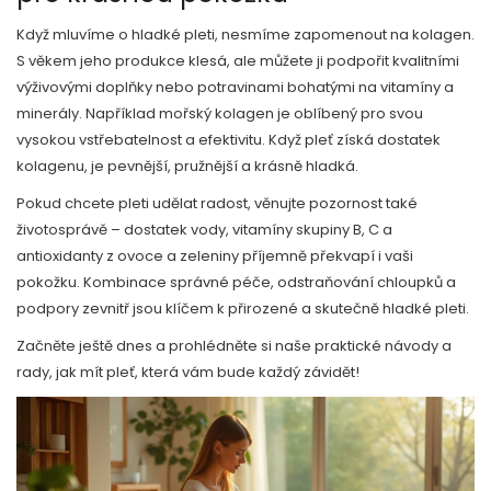
Když mluvíme o hladké pleti, nesmíme zapomenout na kolagen.
S věkem jeho produkce klesá, ale můžete ji podpořit kvalitními
výživovými doplňky nebo potravinami bohatými na vitamíny a
minerály. Například mořský kolagen je oblíbený pro svou
vysokou vstřebatelnost a efektivitu. Když pleť získá dostatek
kolagenu, je pevnější, pružnější a krásně hladká.
Pokud chcete pleti udělat radost, věnujte pozornost také
životosprávě – dostatek vody, vitamíny skupiny B, C a
antioxidanty z ovoce a zeleniny příjemně překvapí i vaši
pokožku. Kombinace správné péče, odstraňování chloupků a
podpory zevnitř jsou klíčem k přirozené a skutečně hladké pleti.
Začněte ještě dnes a prohlédněte si naše praktické návody a
rady, jak mít pleť, která vám bude každý závidět!