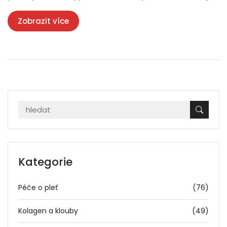
výsledky. V článku prozkoumáme, jak tento odstraňovač
Zobrazit více
funguje, jak ho správně používat a jaké výhody může nabídnout
ve srovnání s jinými metodami.
Kategorie
Péče o pleť
(76)
Kolagen a klouby
(49)