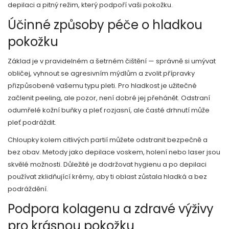
depilaci a pitný režim, který podpoří vaši pokožku.
Účinné způsoby péče o hladkou
pokožku
Základ je v pravidelném a šetrném čištění — správně si umývat
obličej, vyhnout se agresivním mýdlům a zvolit přípravky
přizpůsobené vašemu typu pleti. Pro hladkost je užitečné
začlenit peeling, ale pozor, není dobré jej přehánět. Odstraní
odumřelé kožní buňky a pleť rozjasní, ale časté drhnutí může
pleť podráždit.
Chloupky kolem citlivých partií můžete odstranit bezpečně a
bez obav. Metody jako depilace voskem, holení nebo laser jsou
skvělé možnosti. Důležité je dodržovat hygienu a po depilaci
používat zklidňující krémy, aby ti oblast zůstala hladká a bez
podráždění.
Podpora kolagenu a zdravé výživy
pro krásnou pokožku