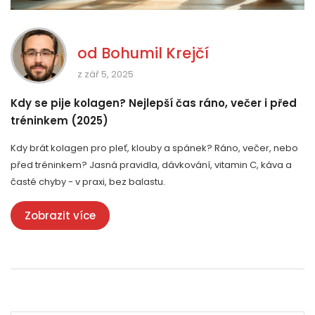
od
Bohumil Krejčí
z zář 5, 2025
Kdy se pije kolagen? Nejlepší čas ráno, večer i před
tréninkem (2025)
Kdy brát kolagen pro pleť, klouby a spánek? Ráno, večer, nebo
před tréninkem? Jasná pravidla, dávkování, vitamin C, káva a
časté chyby - v praxi, bez balastu.
Zobrazit více