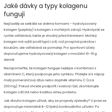
Jaké dávky a typy kolagenu
fungují
Nejčastěji se setkáte se dvěma formami – hydrolyzovaný
kolagen (peptidy) a kolagen z mořských zdrojů. Hydrolyzát se
rychle vstřebává, takže je vhodný před tréninkem. Mořský
kolagen má vyšší podíl typů I a III, což prospívá pokožce i
kloubům, ale vstřebává se pomaleji. Pro sportovní účely
doporučujeme hydrolyzovaný kolagen v množství 10–15 g
denně.
Nezapomeňte, že kolagen funguje nejlépe v kombinaci s
vitamínem C, který podporuje jeho syntézu. Přidejte si k nápoji
malý pomerančový džus nebo doplněk vitamínu C (cca
200 mg). Pokud chcete podpořit i svalový růst, zkombinujte
kolagen s BCAA nebo kvalitou whey proteinu.
Jak dlouho kolagen užívat, aby se projevily výsledky? V praxi se
doporučuje minimálně 8–12 týdnů kontinuálního užívání. Po