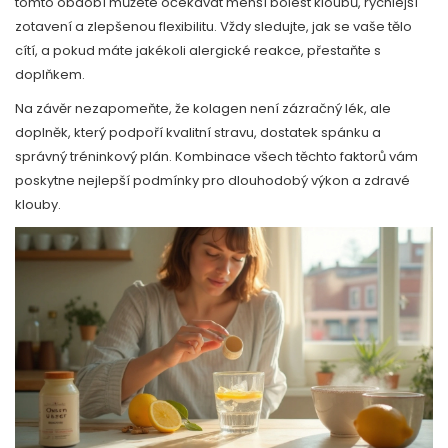
tomto období můžete očekávat menší bolest kloubů, rychlejší
zotavení a zlepšenou flexibilitu. Vždy sledujte, jak se vaše tělo
cítí, a pokud máte jakékoli alergické reakce, přestaňte s
doplňkem.
Na závěr nezapomeňte, že kolagen není zázračný lék, ale
doplněk, který podpoří kvalitní stravu, dostatek spánku a
správný tréninkový plán. Kombinace všech těchto faktorů vám
poskytne nejlepší podmínky pro dlouhodobý výkon a zdravé
klouby.