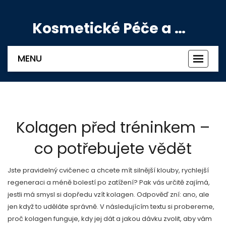
Kosmetické Péče a Výživové Doplňky
MENU
Zobrazi
navigac
Kolagen před tréninkem –
co potřebujete vědět
Jste pravidelný cvičenec a chcete mít silnější klouby, rychlejší
regeneraci a méně bolestí po zatížení? Pak vás určitě zajímá,
jestli má smysl si dopředu vzít kolagen. Odpověď zní: ano, ale
jen když to uděláte správně. V následujícím textu si probereme,
proč kolagen funguje, kdy jej dát a jakou dávku zvolit, aby vám