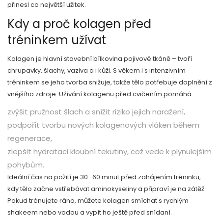
přinesl co největší užitek.
Kdy a proč kolagen před
tréninkem užívat
Kolagen je hlavní stavební bílkovina pojivové tkáně – tvoří
chrupavky, šlachy, vaziva a i kůži. S věkem i s intenzivním
tréninkem se jeho tvorba snižuje, takže tělo potřebuje doplnění z
vnějšího zdroje. Užívání kolagenu před cvičením pomáhá:
zvýšit pružnost šlach a snížit riziko jejich naražení,
podpořit tvorbu nových kolagenových vláken během
regenerace,
zlepšit hydrataci kloubní tekutiny, což vede k plynulejším
pohybům.
Ideální čas na požití je 30–60 minut před zahájením tréninku,
kdy tělo začne vstřebávat aminokyseliny a připraví je na zátěž.
Pokud trénujete ráno, můžete kolagen smíchat s rychlým
shakeem nebo vodou a vypít ho ještě před snídaní.