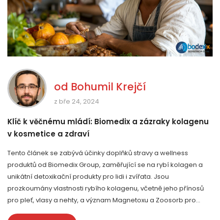
od
Bohumil Krejčí
z bře 24, 2024
Klíč k věčnému mládí: Biomedix a zázraky kolagenu
v kosmetice a zdraví
Tento článek se zabývá účinky doplňků stravy a wellness
produktů od Biomedix Group, zaměřující se na rybí kolagen a
unikátní detoxikační produkty pro lidi i zvířata. Jsou
prozkoumány vlastnosti rybího kolagenu, včetně jeho přínosů
pro pleť, vlasy a nehty, a význam Magnetoxu a Zoosorb pro
eliminaci toxinů z těla. Článek dále zdůrazňuje závazek