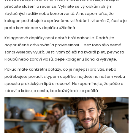
přečtěte složení a recenze. Vyhněte se výrobkům plným
zbytečných aditiv nebo konzervantů. A nezapomeňte, že
kolagen potřebuje ke správnému vstřebání i vitamín C, často je
proto kombinace v doplňku užitečná.
Kolagenové doplňky není dobré brát nahodile. Dodržujte
doporučené dávkování a pravidelnost – bez toho tělo nemá
šanci výsledky využít. Jestli vám záleží na kvalitě pleti, pevnosti
kloubů nebo zdraví vlasů, dejte kolagenu šanci a vytrvejte.
Pokud máte konkrétní dotazy, co je nejlepší pro vás, nebo
potřebujete poradit s typem doplňku, najdete na našem webu
spoustu praktických tipů a recenzí. Nezapomínejte, že péče o
zdraví a krásu je cesta, kde každý krok se počítá.