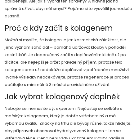
oblíbenější. Ale jak si vybrat ten správný? A hlavně jak ho
správně užívat, aby měl smysl? Pojďme si to vysvětlit jednoduše
a jasně.
Proč a kdy začít s kolagenem
Možná si myslíte, že kolagen je jen kosmetická záležitost, ale
jeho význam sahá dál – pomáhá udržovat klouby v pohodě i
kostní tkáň. Je doporučený začít s doplňováním klidně už po
třicítce, ale nejlepší je držet pravidelný příjem, protože tělo
kolagen samo už nedokáže doplňovat v potřebném množství.
Rychlé výsledky neočekávejte, protože regenerace je proces –
počítejte s minimálně 3 měsíci pravidelného užívání.
Jak vybrat kolagenový doplněk
Nebojte se, nemusíte být expertem. Nejčastěji se setkáte s
mořským kolagenem, který je dobře vstřebatelný a má
výbornou kvalitu. Značky na trhu ale bývají různé, takže hlídejte,
aby přípravek obsahoval hydrolyzovaný kolagen – ten se
vstřebává lépe. Cena není vždy ukazatelem kvality, raději si