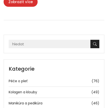
Zobrazit více
Biomedix k inovaci a kvalitě jejich produktů.
Kategorie
Péče o pleť
(76)
Kolagen a klouby
(49)
Manikúra a pedikúra
(46)