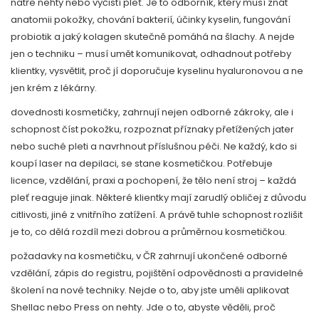
natře nehty nebo vyčistí pleť. Je to odborník, který musí znát
anatomii pokožky, chování bakterií, účinky kyselin, fungování
probiotik a jaký kolagen skutečně pomáhá na šlachy. A nejde
jen o techniku – musí umět komunikovat, odhadnout potřeby
klientky, vysvětlit, proč jí doporučuje kyselinu hyaluronovou a ne
jen krém z lékárny.
dovednosti kosmetičky
,
zahrnují nejen odborné zákroky, ale i
schopnost číst pokožku, rozpoznat příznaky přetížených jater
nebo suché pleti a navrhnout příslušnou péči
.
Ne každý, kdo si
koupí laser na depilaci, se stane kosmetičkou. Potřebuje
licence, vzdělání, praxi a pochopení, že tělo není stroj – každá
pleť reaguje jinak. Některé klientky mají zarudlý obličej z důvodu
citlivosti, jiné z vnitřního zatížení. A právě tuhle schopnost rozlišit
je to, co dělá rozdíl mezi dobrou a průměrnou kosmetičkou.
požadavky na kosmetičku
,
v ČR zahrnují ukončené odborné
vzdělání, zápis do registru, pojištění odpovědnosti a pravidelné
školení na nové techniky
.
Nejde o to, aby jste uměli aplikovat
Shellac nebo Press on nehty. Jde o to, abyste věděli, proč