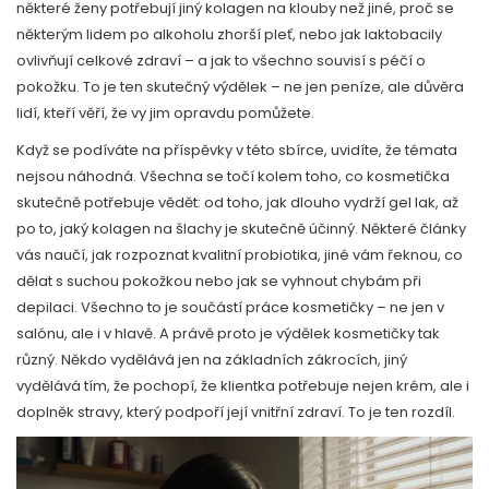
některé ženy potřebují jiný kolagen na klouby než jiné, proč se
některým lidem po alkoholu zhorší pleť, nebo jak laktobacily
ovlivňují celkové zdraví – a jak to všechno souvisí s péčí o
pokožku. To je ten skutečný výdělek – ne jen peníze, ale důvěra
lidí, kteří věří, že vy jim opravdu pomůžete.
Když se podíváte na příspěvky v této sbírce, uvidíte, že témata
nejsou náhodná. Všechna se točí kolem toho, co kosmetička
skutečně potřebuje vědět: od toho, jak dlouho vydrží gel lak, až
po to, jaký kolagen na šlachy je skutečně účinný. Některé články
vás naučí, jak rozpoznat kvalitní probiotika, jiné vám řeknou, co
dělat s suchou pokožkou nebo jak se vyhnout chybám při
depilaci. Všechno to je součástí práce kosmetičky – ne jen v
salónu, ale i v hlavě. A právě proto je výdělek kosmetičky tak
různý. Někdo vydělává jen na základních zákrocích, jiný
vydělává tím, že pochopí, že klientka potřebuje nejen krém, ale i
doplněk stravy, který podpoří její vnitřní zdraví. To je ten rozdíl.