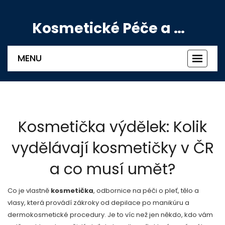
Kosmetické Péče a Výživové Doplňky
MENU
Zobrazi
navigac
Kosmetička výdělek: Kolik
vydělávají kosmetičky v ČR
a co musí umět?
Co je vlastně
kosmetička
,
odbornice na péči o pleť, tělo a
vlasy, která provádí zákroky od depilace po manikúru a
dermokosmetické procedury
.
Je to víc než jen někdo, kdo vám