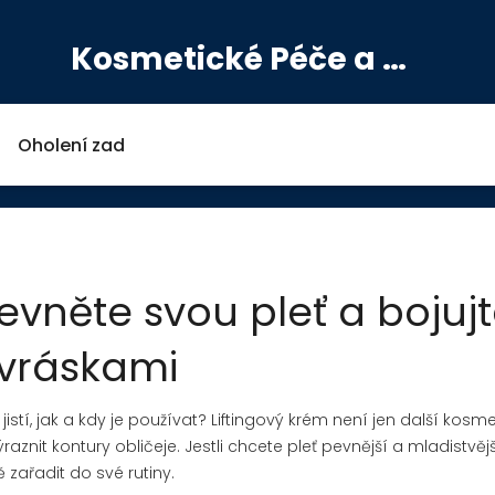
Kosmetické Péče a Výživové Doplňky
Oholení zad
evněte svou pleť a bojujt
vráskami
i jistí, jak a kdy je používat? Liftingový krém není jen další kosm
nit kontury obličeje. Jestli chcete pleť pevnější a mladistvější
 zařadit do své rutiny.