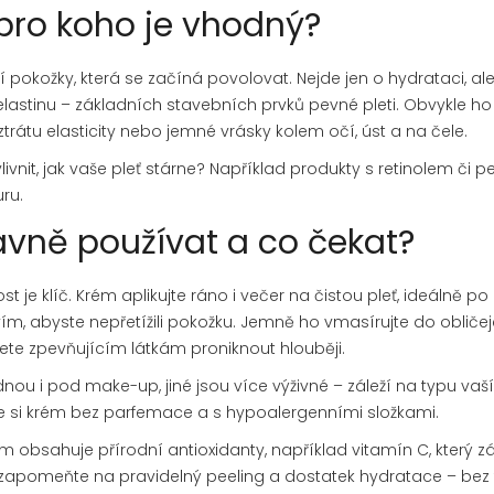
 pro koho je vhodný?
í pokožky, která se začíná povolovat. Nejde jen o hydrataci, al
 elastinu – základních stavebních prvků pevné pleti. Obvykle ho
ztrátu elasticity nebo jemné vrásky kolem očí, úst a na čele.
vnit, jak vaše pleť stárne? Například produkty s retinolem či p
uru.
ávně používat a co čekat?
st je klíč. Krém aplikujte ráno i večer na čistou pleť, ideálně po
, abyste nepřetížili pokožku. Jemně ho vmasírujte do obličej
e zpevňujícím látkám proniknout hlouběji.
nou i pod make-up, jiné jsou více výživné – záleží na typu vaší 
te si krém bez parfemace a s hypoalergenními složkami.
krém obsahuje přírodní antioxidanty, například vitamín C, který 
nezapomeňte na pravidelný peeling a dostatek hydratace – bez t