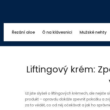
Řezání aloe
Ô na klávesnici
Mužské nehty
Liftingový krém: Zp
Už jste slyšeli o liftingových krémech, ale nejste s
produkt – opravdu dokáže zpevnit pokožku a zvýraz
za to vědět, co od něj očekávat a jak ho správně