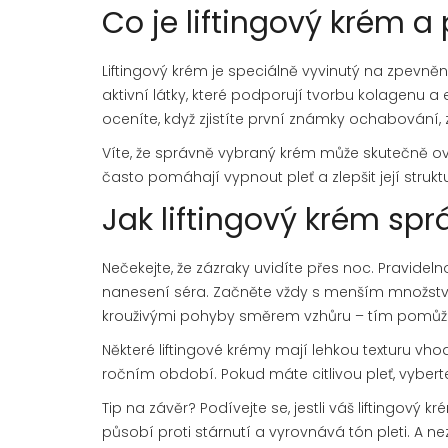
Co je liftingový krém a
Liftingový krém je speciálně vyvinutý na zpevněn
aktivní látky, které podporují tvorbu kolagenu a
oceníte, když zjistíte první známky ochabování, 
Víte, že správně vybraný krém může skutečně ovli
často pomáhají vypnout pleť a zlepšit její strukt
Jak liftingový krém spr
Nečekejte, že zázraky uvidíte přes noc. Pravidelno
nanesení séra. Začněte vždy s menším množstvím
krouživými pohyby směrem vzhůru – tím pomůžet
Některé liftingové krémy mají lehkou texturu vhod
ročním období. Pokud máte citlivou pleť, vyber
Tip na závěr? Podívejte se, jestli váš liftingový 
působí proti stárnutí a vyrovnává tón pleti. A 