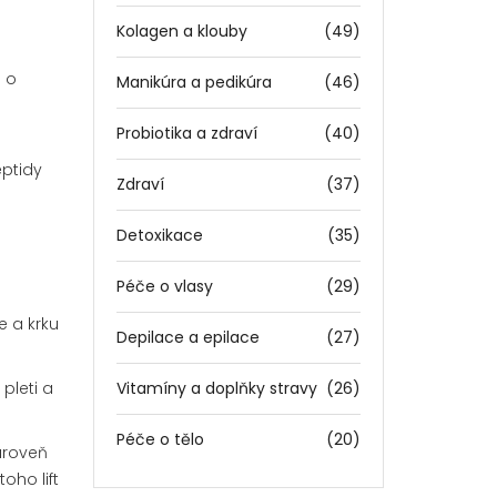
Kolagen a klouby
(49)
e o
Manikúra a pedikúra
(46)
Probiotika a zdraví
(40)
eptidy
Zdraví
(37)
Detoxikace
(35)
Péče o vlasy
(29)
e a krku
Depilace a epilace
(27)
pleti a
Vitamíny a doplňky stravy
(26)
Péče o tělo
(20)
zároveň
oho lift