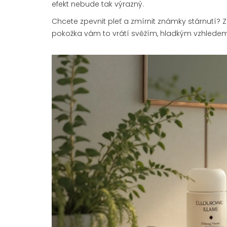
efekt nebude tak výrazný.
Chcete zpevnit pleť a zmírnit známky stárnutí?
pokožka vám to vrátí svěžím, hladkým vzhledem 