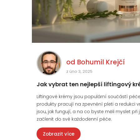
od
Bohumil Krejčí
z úno 3, 2025
Jak vybrat ten nejlepší liftingový kr
Liftingové krémy jsou populární součástí péč
produkty pracují na zpevnění pleti a redukci v
jsou, jak fungují, a na co byste měli myslet při 
začlenit do své každodenní péče.
Zobrazit více