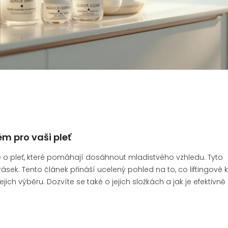
ém pro vaši pleť
e o pleť, které pomáhají dosáhnout mladistvého vzhledu. Tyto
rásek. Tento článek přináší ucelený pohled na to, co liftingové
jejich výběru. Dozvíte se také o jejich složkách a jak je efektivně