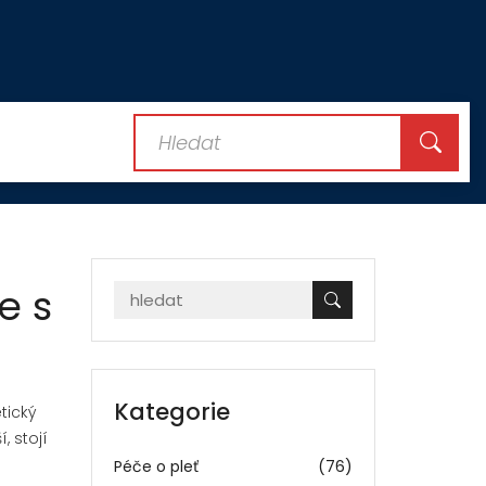
e s
Kategorie
etický
, stojí
Péče o pleť
(76)