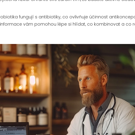
iotika fungují s antibiotiky, co ovlivňuje účinnost antikoncep
to informace vám pomohou lépe si hlídat, co kombinovat a co r