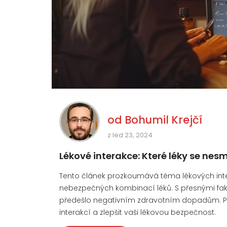
od
Bohumil Krejčí
z led 23, 2024
Lékové interakce: Které léky se ne
Tento článek prozkoumává téma lékových intera
nebezpečných kombinací léků. S přesnými fakty
předešlo negativním zdravotním dopadům. Př
interakcí a zlepšit vaši lékovou bezpečnost.