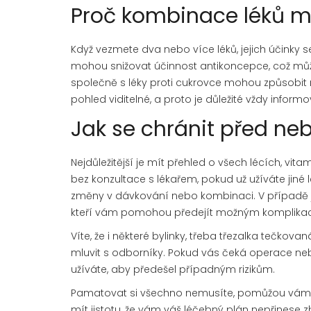
Proč kombinace léků mů
Když vezmete dva nebo více léků, jejich účinky s
mohou snižovat účinnost antikoncepce, což může
společně s léky proti cukrovce mohou způsobit 
pohled viditelné, a proto je důležité vždy inform
Jak se chránit před 
Nejdůležitější je mít přehled o všech lécích, vit
bez konzultace s lékařem, pokud už užíváte jiné l
změny v dávkování nebo kombinaci. V případě ja
kteří vám pomohou předejít možným komplika
Víte, že i některé bylinky, třeba třezalka tečko
mluvit s odborníky. Pokud vás čeká operace nebo 
užíváte, aby předešel případným rizikům.
Pamatovat si všechno nemusíte, pomůžou vám i
mít jistotu, že vám váš léčebný plán nepřinese z