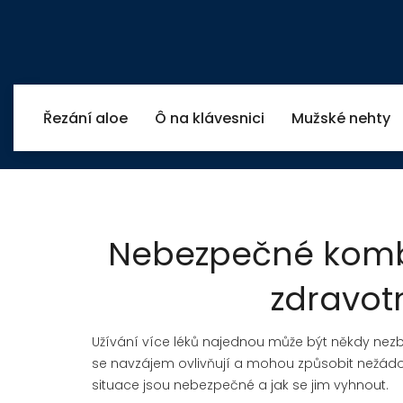
Řezání aloe
Ô na klávesnici
Mužské nehty
Nebezpečné kombi
zdravot
Užívání více léků najednou může být někdy nezb
se navzájem ovlivňují a mohou způsobit nežádouc
situace jsou nebezpečné a jak se jim vyhnout.