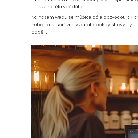
do svého těla vkládáte.
Na našem webu se můžete dále dozvědět, jak prob
nebo jak si správně vybírat doplňky stravy. Ty
oddělit.