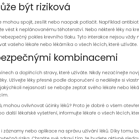
že být riziková
e mohou spojit, zesílit nebo naopak potlačit. Například antibiot
 vést k neplánovanému těhotenství. Nebo některé léky na krev
nebezpečný pokles krevního tlaku. Tyto interakce nejsou vždy 
ovat vašeho lékaře nebo lékárníka o všech lécích, které užíváte.
nebezpečnými kombinacemi
amínech a doplňcích stravy, které užíváte. Nikdy nezačínejte nový
éky. Užívejte léky přesně podle doporučení a nedělejte si vlastn
kýchkoli nejasností se nebojte zeptat svého lékaře nebo léká
cím.
vaná, mohou ovlivňovat účinky léků? Proto je dobré o všem otevře
další lékařské vyšetření, informujte lékaře o všech lécích, kte
 záznamy nebo aplikace na správu užívání léků. Díky tomu b
bytečná rizika. Chraňte své zdraví tím, že budete aktivně sledo