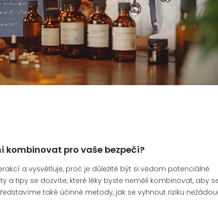
smí kombinovat pro vaše bezpečí?
kcí a vysvětluje, proč je důležité být si vědom potenciálně
 a tipy se dozvíte, které léky byste neměli kombinovat, aby s
edstavíme také účinné metody, jak se vyhnout riziku nežádou