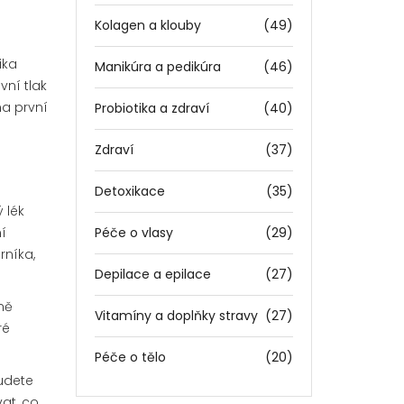
Kolagen a klouby
(49)
ika
Manikúra a pedikúra
(46)
ní tlak
na první
Probiotika a zdraví
(40)
Zdraví
(37)
Detoxikace
(35)
 lék
í
Péče o vlasy
(29)
rníka,
Depilace a epilace
(27)
ně
Vitamíny a doplňky stravy
(27)
ré
Péče o tělo
(20)
udete
vat, co