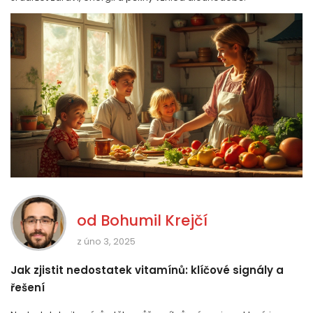
od
Bohumil Krejčí
z úno 3, 2025
Jak zjistit nedostatek vitamínů: klíčové signály a
řešení