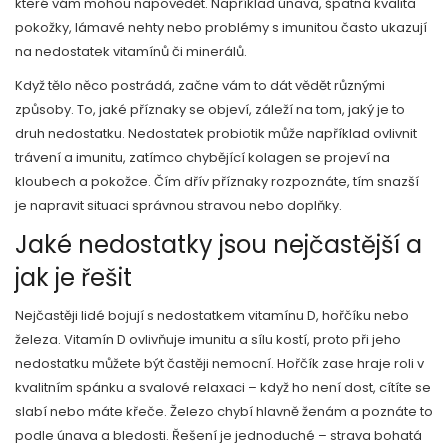
které vám mohou napovědět. Například únava, špatná kvalita
pokožky, lámavé nehty nebo problémy s imunitou často ukazují
na nedostatek vitamínů či minerálů.
Když tělo něco postrádá, začne vám to dát vědět různými
způsoby. To, jaké příznaky se objeví, záleží na tom, jaký je to
druh nedostatku. Nedostatek probiotik může například ovlivnit
trávení a imunitu, zatímco chybějící kolagen se projeví na
kloubech a pokožce. Čím dřív příznaky rozpoznáte, tím snazší
je napravit situaci správnou stravou nebo doplňky.
Jaké nedostatky jsou nejčastější a
jak je řešit
Nejčastěji lidé bojují s nedostatkem vitamínu D, hořčíku nebo
železa. Vitamín D ovlivňuje imunitu a sílu kostí, proto při jeho
nedostatku můžete být častěji nemocní. Hořčík zase hraje roli v
kvalitním spánku a svalové relaxaci – když ho není dost, cítíte se
slabí nebo máte křeče. Železo chybí hlavně ženám a poznáte to
podle únava a bledosti. Řešení je jednoduché – strava bohatá