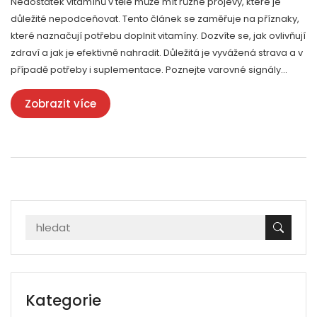
Nedostatek vitamínů v těle může mít různé projevy, které je
důležité nepodceňovat. Tento článek se zaměřuje na příznaky,
které naznačují potřebu doplnit vitamíny. Dozvíte se, jak ovlivňují
zdraví a jak je efektivně nahradit. Důležitá je vyvážená strava a v
případě potřeby i suplementace. Poznejte varovné signály
svého těla a udržujte si pevné zdraví.
Zobrazit více
Kategorie