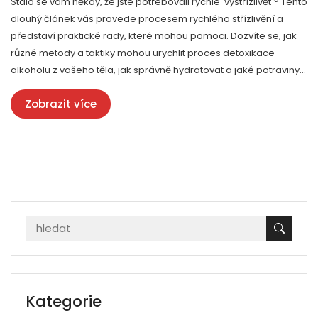
Stalo se vám někdy, že jste potřebovali rychle 'vystřízlivět'? Tento
dlouhý článek vás provede procesem rychlého střízlivění a
představí praktické rady, které mohou pomoci. Dozvíte se, jak
různé metody a taktiky mohou urychlit proces detoxikace
alkoholu z vašeho těla, jak správně hydratovat a jaké potraviny
konzumovat pro podporu vašeho organismu při zotavování.
Zobrazit více
Kategorie