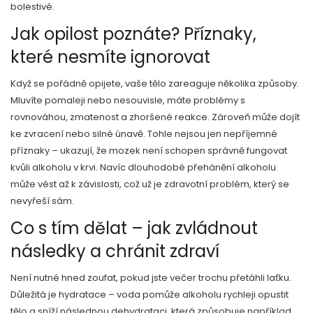
bolestivé.
Jak opilost poznáte? Příznaky,
které nesmíte ignorovat
Když se pořádně opijete, vaše tělo zareaguje několika způsoby.
Mluvíte pomaleji nebo nesouvisle, máte problémy s
rovnováhou, zmatenost a zhoršené reakce. Zároveň může dojít
ke zvracení nebo silné únavě. Tohle nejsou jen nepříjemné
příznaky – ukazují, že mozek není schopen správně fungovat
kvůli alkoholu v krvi. Navíc dlouhodobé přehánění alkoholu
může vést až k závislosti, což už je zdravotní problém, který se
nevyřeší sám.
Co s tím dělat – jak zvládnout
následky a chránit zdraví
Není nutné hned zoufat, pokud jste večer trochu přetáhli laťku.
Důležitá je hydratace – voda pomůže alkoholu rychleji opustit
tělo a sníží následnou dehydrataci, která způsobuje například