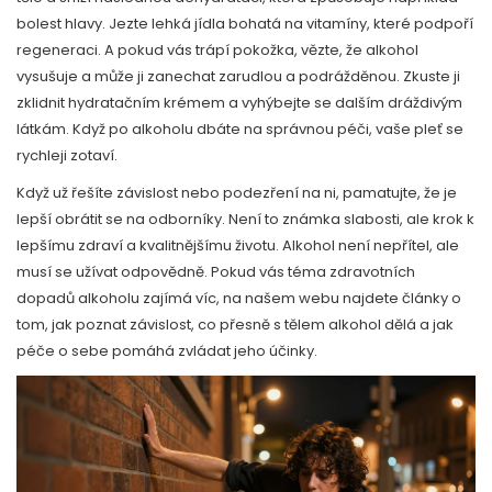
bolest hlavy. Jezte lehká jídla bohatá na vitamíny, které podpoří
regeneraci. A pokud vás trápí pokožka, vězte, že alkohol
vysušuje a může ji zanechat zarudlou a podrážděnou. Zkuste ji
zklidnit hydratačním krémem a vyhýbejte se dalším dráždivým
látkám. Když po alkoholu dbáte na správnou péči, vaše pleť se
rychleji zotaví.
Když už řešíte závislost nebo podezření na ni, pamatujte, že je
lepší obrátit se na odborníky. Není to známka slabosti, ale krok k
lepšímu zdraví a kvalitnějšímu životu. Alkohol není nepřítel, ale
musí se užívat odpovědně. Pokud vás téma zdravotních
dopadů alkoholu zajímá víc, na našem webu najdete články o
tom, jak poznat závislost, co přesně s tělem alkohol dělá a jak
péče o sebe pomáhá zvládat jeho účinky.