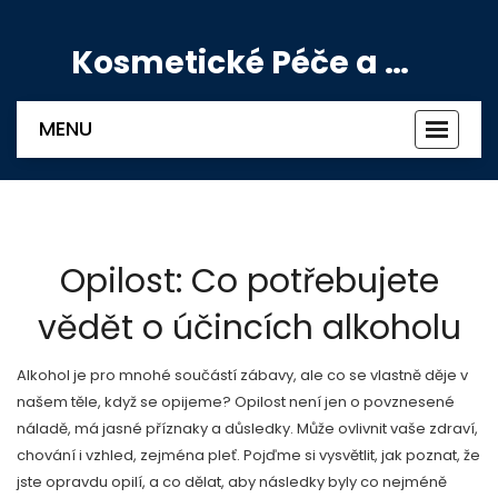
Kosmetické Péče a Výživové Doplňky
MENU
Zobrazi
navigac
Opilost: Co potřebujete
vědět o účincích alkoholu
Alkohol je pro mnohé součástí zábavy, ale co se vlastně děje v
našem těle, když se opijeme? Opilost není jen o povznesené
náladě, má jasné příznaky a důsledky. Může ovlivnit vaše zdraví,
chování i vzhled, zejména pleť. Pojďme si vysvětlit, jak poznat, že
jste opravdu opilí, a co dělat, aby následky byly co nejméně