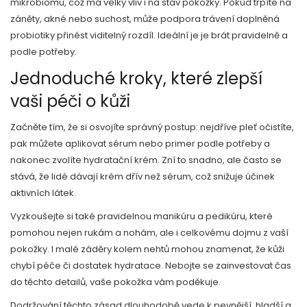
mikrobiomu, což má velký vliv i na stav pokožky. Pokud trpíte na
záněty, akné nebo suchost, může podpora trávení doplněná
probiotiky přinést viditelný rozdíl. Ideální je je brát pravidelně a
podle potřeby.
Jednoduché kroky, které zlepší
vaši péči o kůži
Začněte tím, že si osvojíte správný postup: nejdříve pleť očistíte,
pak můžete aplikovat sérum nebo primer podle potřeby a
nakonec zvolíte hydratační krém. Zní to snadno, ale často se
stává, že lidé dávají krém dřív než sérum, což snižuje účinek
aktivních látek.
Vyzkoušejte si také pravidelnou manikúru a pedikúru, které
pomohou nejen rukám a nohám, ale i celkovému dojmu z vaší
pokožky. I malé záděry kolem nehtů mohou znamenat, že kůži
chybí péče či dostatek hydratace. Nebojte se zainvestovat čas
do těchto detailů, vaše pokožka vám poděkuje.
Dodržování těchto zásad dlouhodobě vede k pevnější, hladší a