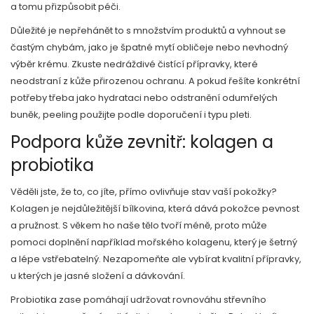
a tomu přizpůsobit péči.
Důležité je nepřehánět to s množstvím produktů a vyhnout se
častým chybám, jako je špatné mytí obličeje nebo nevhodný
výběr krému. Zkuste nedráždivé čistící přípravky, které
neodstraní z kůže přirozenou ochranu. A pokud řešíte konkrétní
potřeby třeba jako hydrataci nebo odstranění odumřelých
buněk, peeling použijte podle doporučení i typu pleti.
Podpora kůže zevnitř: kolagen a
probiotika
Věděli jste, že to, co jíte, přímo ovlivňuje stav vaší pokožky?
Kolagen je nejdůležitější bílkovina, která dává pokožce pevnost
a pružnost. S věkem ho naše tělo tvoří méně, proto může
pomoci doplnění například mořského kolagenu, který je šetrný
a lépe vstřebatelný. Nezapomeňte ale vybírat kvalitní přípravky,
u kterých je jasné složení a dávkování.
Probiotika zase pomáhají udržovat rovnováhu střevního