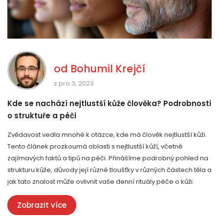
od
Bohumil Krejčí
z pro 3, 2023
Kde se nachází nejtlustší kůže člověka? Podrobnosti
o struktuře a péči
Zvědavost vedla mnohé k otázce, kde má člověk nejtlustší kůži.
Tento článek prozkoumá oblasti s nejtlustší kůží, včetně
zajímavých faktů a tipů na péči. Přinášíme podrobný pohled na
strukturu kůže, důvody její různé tloušťky v různých částech těla a
jak tato znalost může ovlivnit vaše denní rituály péče o kůži.
Zobrazit více