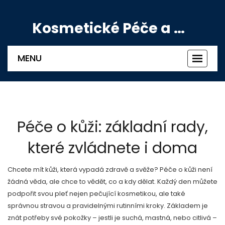
Kosmetické Péče a Výživové Doplňky
MENU
Zobrazi
navigac
Péče o kůži: základní rady,
které zvládnete i doma
Chcete mít kůži, která vypadá zdravě a svěže? Péče o kůži není
žádná věda, ale chce to vědět, co a kdy dělat. Každý den můžete
podpořit svou pleť nejen pečující kosmetikou, ale také
správnou stravou a pravidelnými rutinními kroky. Základem je
znát potřeby své pokožky – jestli je suchá, mastná, nebo citlivá –