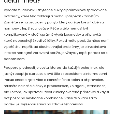
dělat hned?
Vyřaďte z jídelníčku zbytečné cukry a průmyslově zpracované
potraviny, které tělo zahlcují a mohou přispívat k zánětům.
Zaměřte se na pravidelný pohyb, který udržuje krevní oběh a
hormony v lepší rovnováze. Péče o tělo nemusí být
komplikovaná – stačí správný výběr kosmetiky a přípravků,
které neobsahují škodlivé látky. Pokud máte pocit, že něco není
v pořádku, například dlouhotrvající problémy jako kvasinkové
infekce nebo jiné zdravotní potíže, je vždycky lepší poradit se s
odborníkem.
Podpora plodnosti je cesta, kterou jde každý trochu jinak, ale
jasný recept je starat se o své tělo s respektem a informacemi.
Pokud chcete zjistit více o konkrétních krocích a přípravcích,
mrkněte na naše články o probiotikách, kolagenu, vitamínech,
ale i o tom, jak správně užívat klinicky ověřené přípravky a kdy si
dát pozor na nevhodné kombinace. Vaše tělo vám za to
poděkuje zvýšenou šancí na zdravé těhotenství.