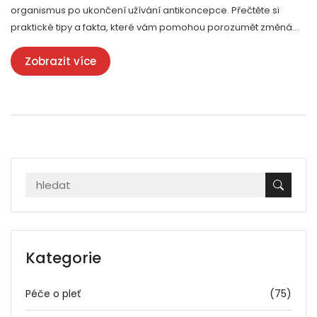
organismus po ukončení užívání antikoncepce. Přečtěte si
praktické tipy a fakta, které vám pomohou porozumět změnám
a lépe se na ně připravit.
Zobrazit více
Kategorie
Péče o pleť
(75)