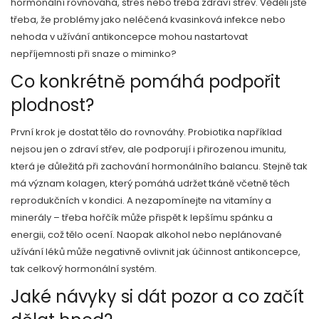
hormonální rovnováha, stres nebo třeba zdraví střev. Věděli jste
třeba, že problémy jako neléčená kvasinková infekce nebo
nehoda v užívání antikoncepce mohou nastartovat
nepříjemnosti při snaze o miminko?
Co konkrétně pomáhá podpořit
plodnost?
První krok je dostat tělo do rovnováhy. Probiotika například
nejsou jen o zdraví střev, ale podporují i přirozenou imunitu,
která je důležitá při zachování hormonálního balancu. Stejně tak
má význam kolagen, který pomáhá udržet tkáně včetně těch
reprodukčních v kondici. A nezapomínejte na vitamíny a
minerály – třeba hořčík může přispět k lepšímu spánku a
energii, což tělo ocení. Naopak alkohol nebo neplánované
užívání léků může negativně ovlivnit jak účinnost antikoncepce,
tak celkový hormonální systém.
Jaké návyky si dát pozor a co začít