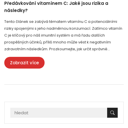
Předávkování vitamínem C: Jaké jsou rizika a
následky?
Tento článek se zabývá tématem vitamínu C a potenciálními
riziky spojenými s jeho nadměrnou konzumací. Zatímco vitamín
C je klíčový pro náš imunitní systém a má řadu dalších
prospěšných účinků, příliš mnoho může vést k negativním
zdravotním následkům. Prozkoumejte, jak určit správné
množství vitamínu C a jaké problémy mohou vzniknout při jeho
Zobrazit více
předávkování.