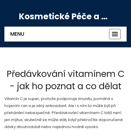
Kosmetické Péče a Výživové Doplňky
MENU
Zobrazi
navigac
Předávkování vitamínem C
- jak ho poznat a co dělat
Vitamín C je super, protože podporuje imunitu, pomáhá s
hojením ran a je silný antioxidant. Ale i s ním to může být při
přehánění nebezpečné. Předávkování vitamínem C totiž není
jen mýtus, skutečně se může stát, když překročíte doporučené
dávky dlouhodobě nebo najednou hodně vysoko.