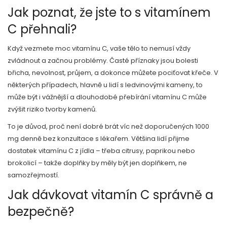
Jak poznat, že jste to s vitamínem
C přehnali?
Když vezmete moc vitamínu C, vaše tělo to nemusí vždy
zvládnout a začnou problémy. Časté příznaky jsou bolesti
břicha, nevolnost, průjem, a dokonce můžete pociťovat křeče. V
některých případech, hlavně u lidí s ledvinovými kameny, to
může být i vážnější a dlouhodobé přebírání vitamínu C může
zvýšit riziko tvorby kamenů.
To je důvod, proč není dobré brát víc než doporučených 1000
mg denně bez konzultace s lékařem. Většina lidí přijme
dostatek vitamínu C z jídla – třeba citrusy, paprikou nebo
brokolicí – takže doplňky by měly být jen doplňkem, ne
samozřejmostí.
Jak dávkovat vitamín C správně a
bezpečně?