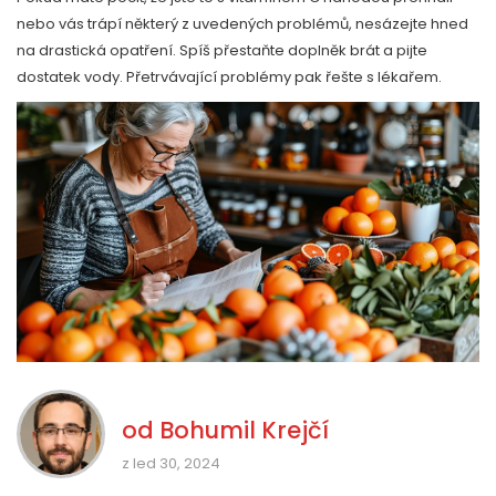
nebo vás trápí některý z uvedených problémů, nesázejte hned
na drastická opatření. Spíš přestaňte doplněk brát a pijte
dostatek vody. Přetrvávající problémy pak řešte s lékařem.
od
Bohumil Krejčí
z led 30, 2024