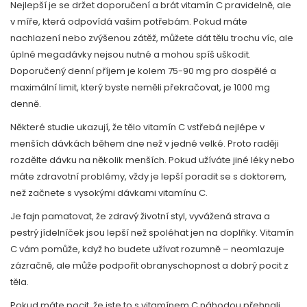
Nejlepší je se držet doporučení a brát vitamín C pravidelně, ale
v míře, která odpovídá vašim potřebám. Pokud máte
nachlazení nebo zvýšenou zátěž, můžete dát tělu trochu víc, ale
úplné megadávky nejsou nutné a mohou spíš uškodit.
Doporučený denní příjem je kolem 75-90 mg pro dospělé a
maximální limit, který byste neměli překračovat, je 1000 mg
denně.
Některé studie ukazují, že tělo vitamín C vstřebá nejlépe v
menších dávkách během dne než v jedné velké. Proto raději
rozdělte dávku na několik menších. Pokud užíváte jiné léky nebo
máte zdravotní problémy, vždy je lepší poradit se s doktorem,
než začnete s vysokými dávkami vitamínu C.
Je fajn pamatovat, že zdravý životní styl, vyvážená strava a
pestrý jídelníček jsou lepší než spoléhat jen na doplňky. Vitamín
C vám pomůže, když ho budete užívat rozumně – neomlazuje
zázračně, ale může podpořit obranyschopnost a dobrý pocit z
těla.
Pokud máte pocit, že jste to s vitamínem C náhodou přehnali