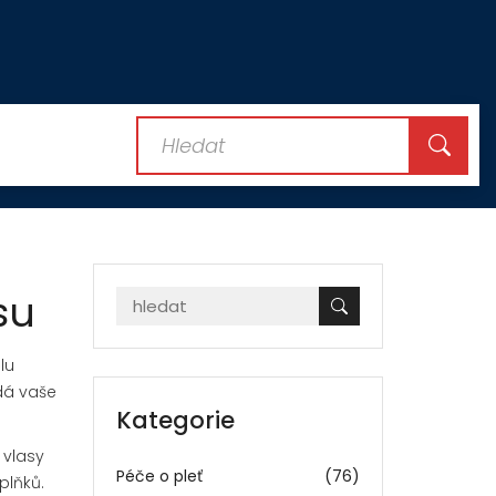
su
lu
adá vaše
Kategorie
 vlasy
Péče o pleť
(76)
plňků.