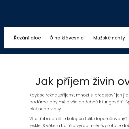
Řezání aloe
Ô na klávesnici
Mužské nehty
Jak příjem živin o
Když se řekne „příjem“, mnozí si představí jen jíd
dodáme, aby mělo vše potřebné k fungování. Správ
pleť nebo vlasy.
Víte třeba, proč je kolagen tolik doporučovaný? 
lesklé. S věkem ho tělo vyrábí méně, proto je d