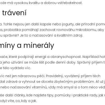
tože má vysokou kvalitu a dobrou vstřebatelnost.
v trávení
. Tohle nejsou jen další kapsle nebo jogurty, ale přírodní pom
iotika, probiotika pomáhají zachovat rovnováhu mikrobiomu, aby
čku správně? Je to o načasování a kvalitním zdroji.
míny a minerály
ínače, které podpírají energii a obranyschopnost. Například ho
ku, a jeho užívání se může lišit podle denní doby. Správný příjem 
e tělo vydrželo víc.
íc než jen nárazovou péči. Pravidelný, vyvážený příjem těch
adat zdravě a vyhnout se docela zbytečným problémům. Ať už 
k nebo načasování vitamínů, vždy má smysl si o tom něco věd
 další články, kde najdete tipy, pomůcky i praktické rady, jak 
dyž víte, co, kdy a jak.