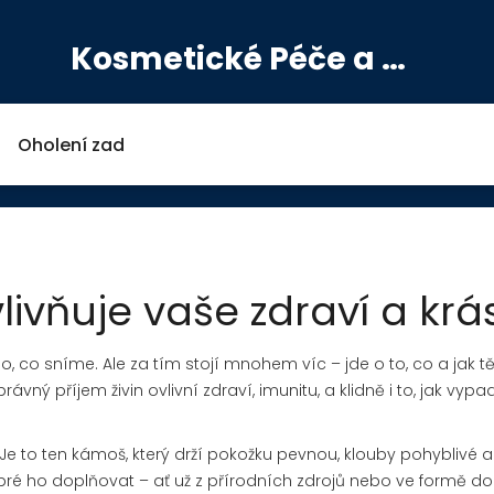
Kosmetické Péče a Výživové Doplňky
Oholení zad
vlivňuje vaše zdraví a krá
lo, co sníme. Ale za tím stojí mnohem víc – jde o to, co a jak tě
ný příjem živin ovlivní zdraví, imunitu, a klidně i to, jak vyp
Je to ten kámoš, který drží pokožku pevnou, klouby pohyblivé a
obré ho doplňovat – ať už z přírodních zdrojů nebo ve formě do