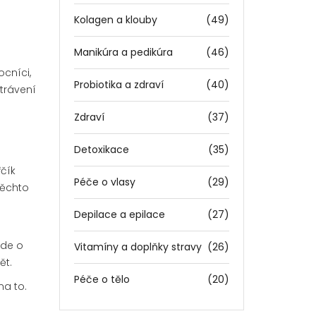
Kolagen a klouby
(49)
Manikúra a pedikúra
(46)
ocníci,
Probiotika a zdraví
(40)
 trávení
Zdraví
(37)
Detoxikace
(35)
řčík
Péče o vlasy
(29)
těchto
Depilace a epilace
(27)
jde o
Vitamíny a doplňky stravy
(26)
ět.
Péče o tělo
(20)
na to.