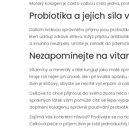
Mořský kolagen je často volbou číslo jedna, pro
Probiotika a jejich síla 
Dalším hrdinou správného příjmu jsou probiotika
kteří udržují zdravé střeva. Když přijdou antib
a imunita neutrpěly. Umíte je zařadit do jídelní
Nezapomínejte na vita
Vitamíny a minerály v těle fungují jako malé sp
hraje roli nejen při únavě, ale i při kvalitě spán
živin je klíčový, abyste se necítili vyčerpaní a vaš
Celkově to chce přijmout do svého života něco v
správných látek vám pomůže cítit se lépe, vyp
doplnění kolagenu, správné používání probioti
Zajímá vás konkrétní návod? Podívejte se na naše
Celková péče o příjem živin je totiž jednoduchá, k