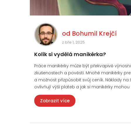
od
Bohumil Krejčí
z bře 1, 2025
Kolik si vydělá manikérka?
Práce manikérky může být překvapivě výnosná, a
zkušenostech a pověsti. Mnohé manikérky pref
a možnost přizpůsobit svůj ceník. Náklady na š
ovlivňují výši plateb a jak si manikérky mohou 
Zobrazit více