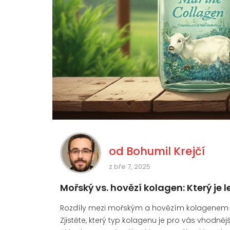
od
Bohumil Krejčí
z bře 7, 2025
Mořský vs. hovězí kolagen: Který je l
Rozdíly mezi mořským a hovězím kolagenem m
Zjistěte, který typ kolagenu je pro vás vhodnějš