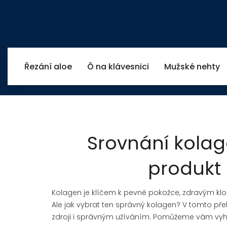
Řezání aloe
Ô na klávesnici
Mužské nehty
Srovnání kolag
produkt 
Kolagen je klíčem k pevné pokožce, zdravým klo
Ale jak vybrat ten správný kolagen? V tomto pře
zdroji i správným užíváním. Pomůžeme vám vy