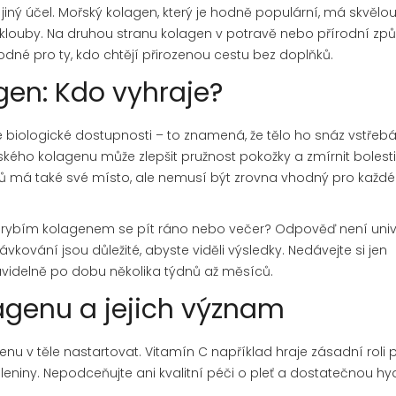
jiný účel. Mořský kolagen, který je hodně populární, má skvělo
klouby. Na druhou stranu kolagen v potravě nebo přírodní zp
hodné pro ty, kdo chtějí přirozenou cestu bez doplňků.
gen: Kdo vyhraje?
biologické dostupnosti – to znamená, že tělo ho snáz vstřeb
ořského kolagenu může zlepšit pružnost pokožky a zmírnit bolesti
jů má také své místo, ale nemusí být zrovna vhodný pro každé
ky s rybím kolagenem se pít ráno nebo večer? Odpověď není univ
ávkování jsou důležité, abyste viděli výsledky. Nedávejte si jen
avidelně po dobu několika týdnů až měsíců.
lagenu a jejich význam
u v těle nastartovat. Vitamín C například hraje zásadní roli p
eleniny. Nepodceňujte ani kvalitní péči o pleť a dostatečnou hyd