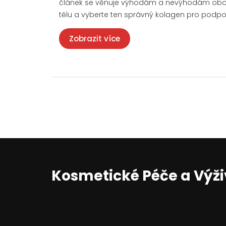
článek se věnuje výhodám a nevýhodám obou ty
tělu a vyberte ten správný kolagen pro podpo
Zobrazit více
Kosmetické Péče a Výž