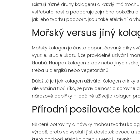
Existují různé druhy kolagenu a každý má trochu 
vstřebatelnost a podporuje zejména pokožku a 
jak jeho tvorbu podpořit, jsou také efektivní a v
Mořský versus jiný kola
Mořský kolagen je často doporučovaný díky své 
využije. Studie ukazují, že pravidelné užívání m
kloubů. Naopak kolagen z krav nebo jiných zdro
třeba u alergiků nebo vegetariánů.
Důležité je i jak kolagen užíváte. Kolagen drin
ale většina tipů říká, že pravidelnost a správné d
nárazově doplňky – ideálně užívejte kolagen pr
Přírodní posilovače ko
Některé potraviny a návyky mohou tvorbu kolagen
výrobě, proto se vyplatí jíst dostatek ovoce a z
která podpoří efekt kolagenu zvenčí i zevnitř.