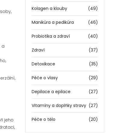
u
Kolagen a klouby
(49)
ůsoby,
Manikúra a pedikúra
(46)
Probiotika a zdraví
(40)
á a
Zdraví
(37)
ho,
Detoxikace
(35)
Péče o vlasy
(29)
erzální,
Depilace a epilace
(27)
Vitamíny a doplňky stravy
(27)
Péče o tělo
(20)
ři jeho
rataci,