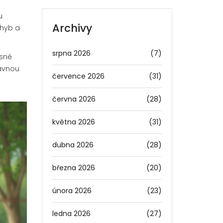
u
Archivy
ohyb a
srpna 2026
(7)
ásné
rávnou
července 2026
(31)
června 2026
(28)
května 2026
(31)
dubna 2026
(28)
března 2026
(20)
února 2026
(23)
ledna 2026
(27)