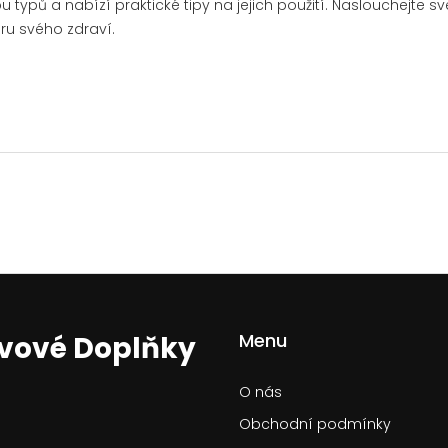
pů a nabízí praktické tipy na jejich použití. Naslouchejte 
ru svého zdraví.
Menu
ivové Doplňky
O nás
Obchodní podmínky