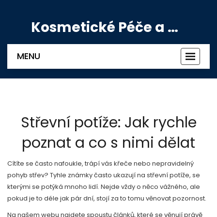
Kosmetické Péče a Výživové Doplňky
MENU
Zobrazi
navigac
Střevní potíže: Jak rychle
poznat a co s nimi dělat
Cítíte se často nafoukle, trápí vás křeče nebo nepravidelný
pohyb střev? Tyhle známky často ukazují na střevní potíže, se
kterými se potýká mnoho lidí. Nejde vždy o něco vážného, ale
pokud je to déle jak pár dní, stojí za to tomu věnovat pozornost.
Na našem webu najdete spoustu článků, které se věnují právě