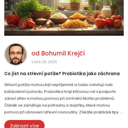
od
Bohumil Krejčí
z bře 29, 2025
Co jíst na střevní potíže? Probiotika jako záchrana
Střevní potíže mohou být nepříjemné a často ovlivňují naši
každodenní pohodu. Probiotika hrají klíčovou roli v podpoře
zdraví střev a mohou pomoci při zmírnění těchto problémů.
Článěk se zaměřuje na potraviny a doplňky, které mohou
pomoci při obnovení střevní rovnováhy. Získáte praktické tipy a
triky, jak začlenit probiotika do vaší stravy pro podporu trávení.
Zobrazit více