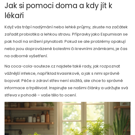
Jak si pomoci doma a kdy jít k
lékaři
Když vás trápí nadýmání nebo lehké průjmy, zkuste na začátek
zařadit probiotika a lehkou stravu. Přípravky jako Espumisan se
pak hodí na snížení plynatosti. Pokud se ale problémy opakují
nebo jsou doprovázené bolestmi či krevními známkami, je čas
na odborné vyšetření.
Na coca-cola-souteze.cz najdete také rady, jak rozpoznat
vážnější infekce, například kvasinkové, a jak s nimi správně
bojovat. Péče o zdraví střev není složitá, ale chce to správné
informace a trpělivost. Inspirujte se našimi články a udržujte svá
střeva v pohodě – vaše tělo to ocení.