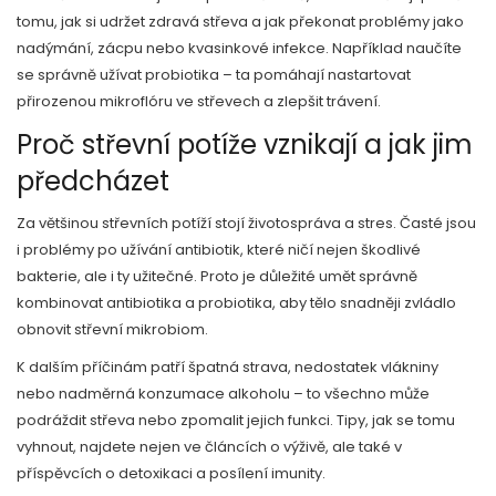
tomu, jak si udržet zdravá střeva a jak překonat problémy jako
nadýmání, zácpu nebo kvasinkové infekce. Například naučíte
se správně užívat probiotika – ta pomáhají nastartovat
přirozenou mikroflóru ve střevech a zlepšit trávení.
Proč střevní potíže vznikají a jak jim
předcházet
Za většinou střevních potíží stojí životospráva a stres. Časté jsou
i problémy po užívání antibiotik, které ničí nejen škodlivé
bakterie, ale i ty užitečné. Proto je důležité umět správně
kombinovat antibiotika a probiotika, aby tělo snadněji zvládlo
obnovit střevní mikrobiom.
K dalším příčinám patří špatná strava, nedostatek vlákniny
nebo nadměrná konzumace alkoholu – to všechno může
podráždit střeva nebo zpomalit jejich funkci. Tipy, jak se tomu
vyhnout, najdete nejen ve článcích o výživě, ale také v
příspěvcích o detoxikaci a posílení imunity.