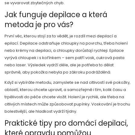
se vyvarovat zbytečných chyb.
Jak funguje depilace a která
metoda je pro vás?
První věc, kterou stojí za to vědět, je rozdíl mezi depilací a
epilací. Depilace odstraňuje chloupky na povrchu, třeba holení
nebo krémy na depilaci, a chloupky dorůstají rychleji. Epilace
vyrývá chloupek i s kořínkem – sem patří vosk, cukrová pasta
nebo laser. Výsledek vydrží déle, ale je potřeba to dělat
správně, aby pokožka nebyla po zákroku podrážděná.
Když si vybíráte metodu, zamyslete se nad citlivostí své pokožky,
oblastí, kterou chcete upravit, a samozřejmě i tím, kolik času a
trpělivosti do péče chcete vložit. Holení je rychlé, ale třeba na
citlivých místech může způsobovat pupínky. Voskování je trochu
bolestivější, ale hladkost vydrží týdny.
Praktické tipy pro domácí depilaci,
které opravdu pomůžou