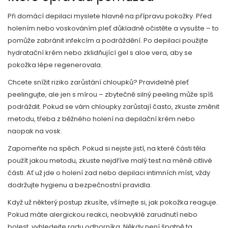
Při domácí depilaci myslete hlavně na přípravu pokožky. Před
holením nebo voskováním pleť důkladně očistěte a vysušte – to
pomůže zabránit infekcím a podráždění. Po depilaci použijte
hydratační krém nebo zklidňující gel s aloe vera, aby se
pokožka lépe regenerovala.
Chcete snížit riziko zarůstání chloupků? Pravidelně pleť
peelingujte, ale jen s mírou – zbytečně silný peeling může spíš
podráždit. Pokud se vám chloupky zarůstají často, zkuste změnit
metodu, třeba z běžného holení na depilační krém nebo
naopak na vosk.
Zapomeňte na spěch. Pokud si nejste jistí, na které části těla
použít jakou metodu, zkuste nejdříve malý test na méně citlivé
části. Ať už jde o holení zad nebo depilaci intimních míst, vždy
dodržujte hygienu a bezpečnostní pravidla.
Když už některý postup zkusíte, všímejte si, jak pokožka reaguje.
Pokud máte alergickou reakci, neobvyklé zarudnutí nebo
bolest, vyhledejte radu odborníka. Někdy není špatně ta