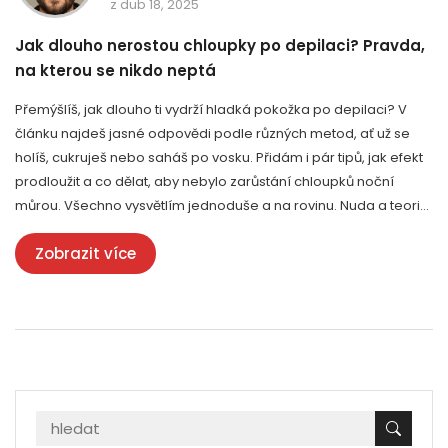
z dub 18, 2025
Jak dlouho nerostou chloupky po depilaci? Pravda,
na kterou se nikdo neptá
Přemýšlíš, jak dlouho ti vydrží hladká pokožka po depilaci? V
článku najdeš jasné odpovědi podle různých metod, ať už se
holíš, cukruješ nebo saháš po vosku. Přidám i pár tipů, jak efekt
prodloužit a co dělat, aby nebylo zarůstání chloupků noční
můrou. Všechno vysvětlím jednoduše a na rovinu. Nuda a teorie
stranou, půjde o praktické rady pro každého.
Zobrazit více