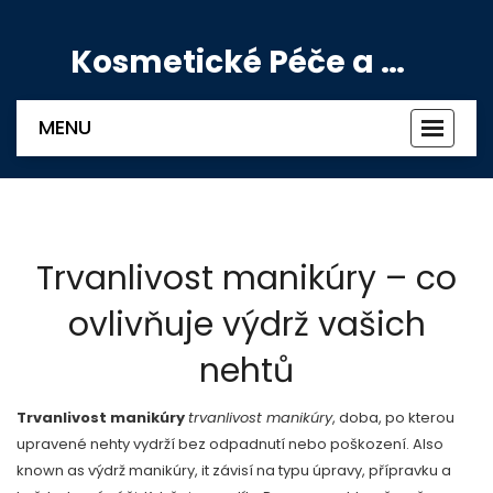
Kosmetické Péče a Výživové Doplňky
MENU
Zobrazi
navigac
Trvanlivost manikúry – co
ovlivňuje výdrž vašich
nehtů
Trvanlivost manikúry
trvanlivost manikúry
,
doba, po kterou
upravené nehty vydrží bez odpadnutí nebo poškození
. Also
known as
výdrž manikúry
, it
závisí na typu úpravy, přípravku a