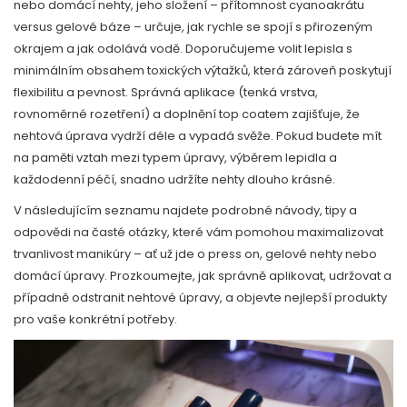
nebo domácí nehty, jeho složení – přítomnost cyanoakrátu
versus gelové báze – určuje, jak rychle se spojí s přirozeným
okrajem a jak odolává vodě. Doporučujeme volit lepisla s
minimálním obsahem toxických výtažků, která zároveň poskytují
flexibilitu a pevnost. Správná aplikace (tenká vrstva,
rovnoměrné rozetření) a doplnění top coatem zajišťuje, že
nehtová úprava vydrží déle a vypadá svěže. Pokud budete mít
na paměti vztah mezi typem úpravy, výběrem lepidla a
každodenní péčí, snadno udržíte nehty dlouho krásné.
V následujícím seznamu najdete podrobné návody, tipy a
odpovědi na časté otázky, které vám pomohou maximalizovat
trvanlivost manikúry – ať už jde o press on, gelové nehty nebo
domácí úpravy. Prozkoumejte, jak správně aplikovat, udržovat a
případně odstranit nehtové úpravy, a objevte nejlepší produkty
pro vaše konkrétní potřeby.