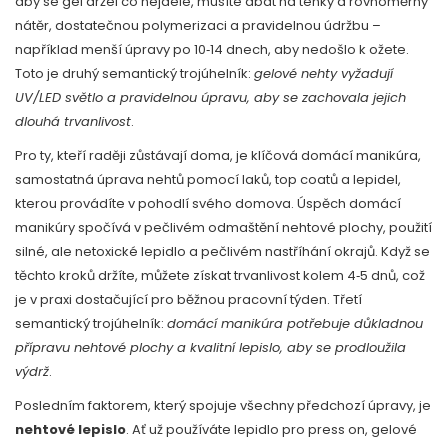
aby se gel držel co nejdéle, musíte dbát na tenký a rovnoměrný
nátěr, dostatečnou polymerizaci a pravidelnou údržbu –
například menší úpravy po 10‑14 dnech, aby nedošlo k ožete.
Toto je druhý semantický trojúhelník:
gelové nehty vyžadují
UV/LED světlo a pravidelnou úpravu, aby se zachovala jejich
dlouhá trvanlivost
.
Pro ty, kteří raději zůstávají doma, je klíčová
domácí manikúra
,
samostatná úprava nehtů pomocí laků, top coatů a lepidel,
kterou provádíte v pohodlí svého domova
. Úspěch domácí
manikúry spočívá v pečlivém odmaštění nehtové plochy, použití
silné, ale netoxické lepidlo a pečlivém nastříhání okrajů. Když se
těchto kroků držíte, můžete získat trvanlivost kolem 4‑5 dnů, což
je v praxi dostačující pro běžnou pracovní týden. Třetí
semantický trojúhelník:
domácí manikúra potřebuje důkladnou
přípravu nehtové plochy a kvalitní lepislo, aby se prodloužila
výdrž
.
Posledním faktorem, který spojuje všechny předchozí úpravy, je
nehtové lepislo
. Ať už používáte lepidlo pro press on, gelové