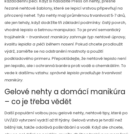
každodenní péči
.
Když si nasadíte
Press on nehty
,
přesně
řezané nehtové šablony, které se lepicí vrstvou připevňují na
přirozený nehet
. Tyto nehty mají průměrnou trvanlivost 5‑7 dnů,
ale jen tehdy, když dodržíte tři základní podmínky: čistý povrch,
vhodné lepislo a šetrnou manipulaci. To je první semantický
trojúhelník –
trvanlivost manikúry zahrnuje typ nehtové úpravy,
kvalitu lepidla a péči během nosení
. Pokud chcete prodloužit
výdrž, zaměřte se na odstranění mastnoty a použití
podkladového primeru. Přepokládejte, že nehtové lepislo není
jen lepidlo, ale i ochranná bariéra proti vodě a chemikáliím. To
vede k dalšímu vztahu:
správné lepislo prodlužuje trvanlivost
manikúry
.
Gelové nehty a domácí manikúra
– co je třeba vědět
Další populární volbou jsou
gelové nehty
,
nehtové tipy, které po
UV/LED vytvrzení vydrží až tři týdny
. Gelová vrstva je tvrdší než
běžný lak, takže odolává poškrábání a vodě. Když ale chcete,