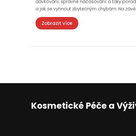
dávkování, správné načasování a taky poradím,
a jak se vyhnout zbytečným chybám. Na závěr n
Zobrazit více
Kosmetické Péče a Výž