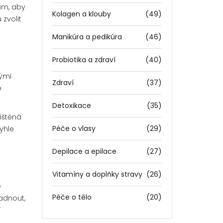
kům, aby
Kolagen a klouby
(49)
 zvolit
Manikúra a pedikúra
(46)
Probiotika a zdraví
(40)
tými
Zdraví
(37)
o
Detoxikace
(35)
ištěná
Péče o vlasy
(29)
yhle
Depilace a epilace
(27)
Vitamíny a doplňky stravy
(26)
e
Péče o tělo
(20)
adnout,
í