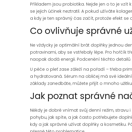
Příkladem jsou probiotika. Nejde jen o to je vzít 
se jejich účinek neztratil. A pokud užíváte kolagen
a kdy je ten správný čas začít, protože efekt se
Co ovlivňuje správné u
Ne vždycky je optimální brát doplňky jednou denn
potravinami, aby se vstřebaly lépe. Pro hořčík 
naopak dodá energii. Podcenění těchto detailů 
U péče o pleť zase záleží na pořadí – třeba pri
a hydratovaná. Sérum na obličej má své ideální 
základy zanedbáte, můžete přijít o mnoho užitku
Jak poznat správné na
Někdy je dobré vnímat svůj denní režim, stravu 
pohybu, jak spíte, a jak často potřebujete dopl
kdy a jak správně užívat doplňky a kosmetiku. P
přesně této problematice.