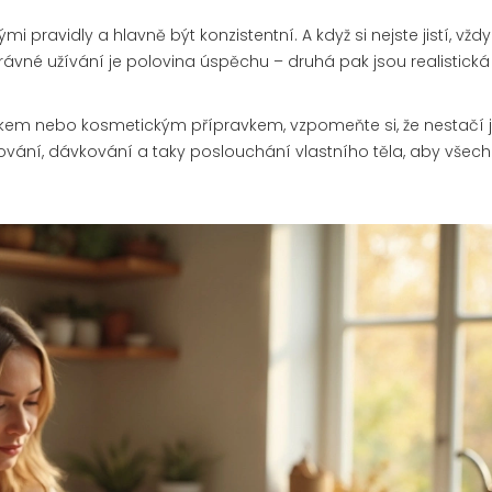
 pravidly a hlavně být konzistentní. A když si nejste jistí, vždy
rávné užívání je polovina úspěchu – druhá pak jsou realistická
lňkem nebo kosmetickým přípravkem, vzpomeňte si, že nestačí j
ování, dávkování a taky poslouchání vlastního těla, aby všec