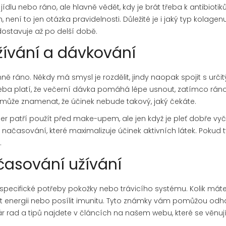
k jídlu nebo ráno, ale hlavně vědět, kdy je brát třeba k antibioti
, není to jen otázka pravidelnosti. Důležité je i jaký typ kolagenu
 dostavuje až po delší době.
žívání a dávkování
ě ráno. Někdy má smysl je rozdělit, jindy naopak spojit s urči
třeba platí, že večerní dávka pomáhá lépe usnout, zatímco rán
může znamenat, že účinek nebude takový, jaký čekáte.
mer patří použít před make-upem, ale jen když je pleť dobře vyč
načasování, které maximalizuje účinek aktivních látek. Pokud t
.
časování užívání
i specifické potřeby pokožky nebo trávicího systému. Kolik mát
nit energii nebo posílit imunitu. Tyto známky vám pomůžou odh
ár rad a tipů najdete v článcích na našem webu, které se věnuj