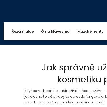
Řezání aloe
Ô na klávesnici
Mužské nehty
Jak správně už
kosmetiku p
Když se rozhodnete začít užívat něco nového – ať
jak dlouho to dělat, aby to opravdu fungovalo. 
respektovat i svůj rytmus těla a další okolnosti.