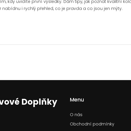
 kdy uvidíte první výsledky. Dám tipy, jak poznat kvalitní ko
abídnu i rychlý přehled, co je pravda a co jsou jen mýty.
Menu
ivové Doplňky
O nás
Obchodní podmínky