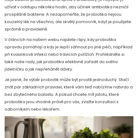
užívat v odstupu několika hodin, aby účinek antibiotika nezničil
prospěšné bakterie. A nezapomeňte, že probiotika nejsou
kouzelný lék na všechno, ale skvělý pomocník, když je použijete
správně a pravidelně.
V článcích na našem webu najdete i tipy, kdy probiotika
opravdu pomáhají a kdy je lepší sáhnout po jiné péči, například
při kvasinkové infekci nebo trávicích potížích. Prohlédněte si
také naše rady, jak probiotika efektivně zařadit do svého
jídelníčku a jak nepřehánět dávky.
Je jasné, že výběr probiotik může být prostě jednoduchý. Stačí
znát pár základních pravidel, které vám teď nabízíme natvrdo a
bez zbytečného balastu. A pokud chcete mít jistotu, které
probiotika jsou vhodné právě pro vás, zvažte konzultaci s
odborníkem nebo lékařem.