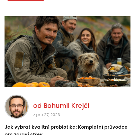
od
Bohumil Krejčí
z pro 27, 2023
Jak vybrat kvalitní probiotika: Kompletní průvodce
pro zdraví střev