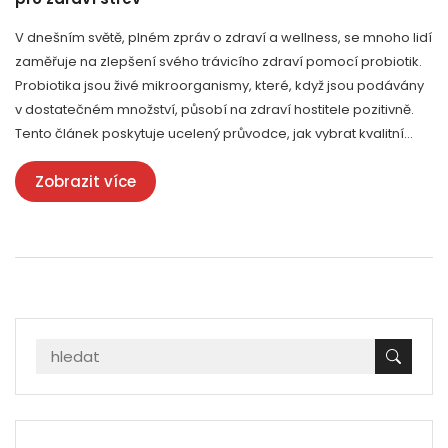
V dnešním světě, plném zpráv o zdraví a wellness, se mnoho lidí
zaměřuje na zlepšení svého trávicího zdraví pomocí probiotik.
Probiotika jsou živé mikroorganismy, které, když jsou podávány
v dostatečném množství, působí na zdraví hostitele pozitivně.
Tento článek poskytuje ucelený průvodce, jak vybrat kvalitní
probiotika, včetně porozumění různým typům, výhody pro zdraví
Zobrazit více
střev a tipy na to, jak najít ten nejlepší produkt pro Vás.