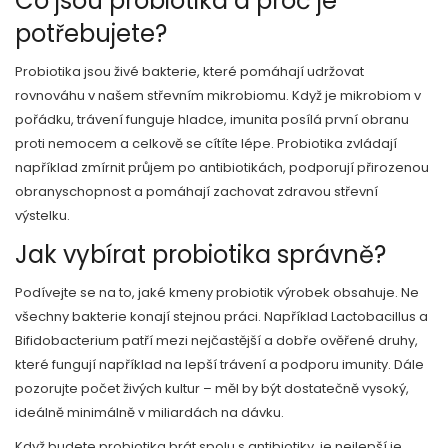
Co jsou probiotika a proč je
potřebujete?
Probiotika jsou živé bakterie, které pomáhají udržovat
rovnováhu v našem střevním mikrobiomu. Když je mikrobiom v
pořádku, trávení funguje hladce, imunita posílá první obranu
proti nemocem a celkově se cítíte lépe. Probiotika zvládají
například zmírnit průjem po antibiotikách, podporují přirozenou
obranyschopnost a pomáhají zachovat zdravou střevní
výstelku.
Jak vybírat probiotika správně?
Podívejte se na to, jaké kmeny probiotik výrobek obsahuje. Ne
všechny bakterie konají stejnou práci. Například Lactobacillus a
Bifidobacterium patří mezi nejčastější a dobře ověřené druhy,
které fungují například na lepší trávení a podporu imunity. Dále
pozorujte počet živých kultur – měl by být dostatečně vysoký,
ideálně minimálně v miliardách na dávku.
Když budete probiotika brát spolu s antibiotiky, je nejlepší je