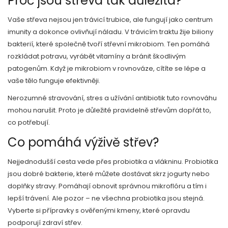
Proč jsou střeva tak důležitá?
Vaše střeva nejsou jen trávicí trubice, ale fungují jako centrum
imunity a dokonce ovlivňují náladu. V trávicím traktu žije biliony
bakterií, které společně tvoří střevní mikrobiom. Ten pomáhá
rozkládat potravu, vyrábět vitamíny a bránit škodlivým
patogenům. Když je mikrobiom v rovnováze, cítíte se lépe a
vaše tělo funguje efektivněji.
Nerozumné stravování, stres a užívání antibiotik tuto rovnováhu
mohou narušit. Proto je důležité pravidelně střevům dopřát to,
co potřebují.
Co pomáhá výživě střev?
Nejjednodušší cesta vede přes probiotika a vlákninu. Probiotika
jsou dobré bakterie, které můžete dostávat skrz jogurty nebo
doplňky stravy. Pomáhají obnovit správnou mikroflóru a tím i
lepší trávení. Ale pozor – ne všechna probiotika jsou stejná.
Vyberte si přípravky s ověřenými kmeny, které opravdu
podporují zdraví střev.