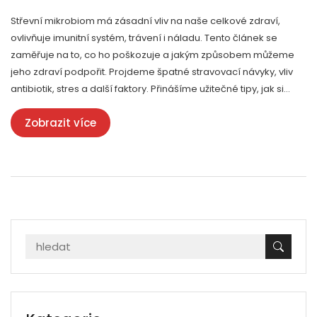
Střevní mikrobiom má zásadní vliv na naše celkové zdraví,
ovlivňuje imunitní systém, trávení i náladu. Tento článek se
zaměřuje na to, co ho poškozuje a jakým způsobem můžeme
jeho zdraví podpořit. Projdeme špatné stravovací návyky, vliv
antibiotik, stres a další faktory. Přinášíme užitečné tipy, jak si
udržet střevní mikrobiom v co nejlepší kondici.
Zobrazit více