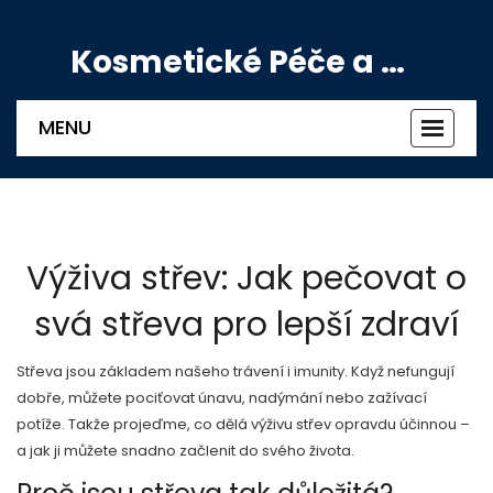
Kosmetické Péče a Výživové Doplňky
MENU
Zobrazi
navigac
Výživa střev: Jak pečovat o
svá střeva pro lepší zdraví
Střeva jsou základem našeho trávení i imunity. Když nefungují
dobře, můžete pociťovat únavu, nadýmání nebo zažívací
potíže. Takže projeďme, co dělá výživu střev opravdu účinnou –
a jak ji můžete snadno začlenit do svého života.