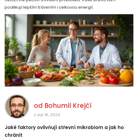
poděkují lepším trávením i celkovou energií.
od
Bohumil Krejčí
z srp 16, 2024
Jaké faktory ovlivňují střevní mikrobiom a jak ho
chránit