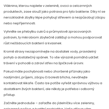
Vláknina, kterou najdete v zelenině, ovoci a celozrnných
produktech, zase slouží jako potrava pro tyto bakterie. Díky ní se
nerozkladné zbytky lépe pohybují střevem a nezpůsobují zácpu
nebo nepříjemnosti.
Vyhněte se přebytku cukrů a průmyslově zpracovaných
potravin, ty mikrobiom zbytečně zatěžují a mohou podporovat
růst nežádoucích bakterií a kvasinek.
Kromě stravy nezapomínejte na dostatek vody, pravidelný
pohyb a dostatečný spánek. To vše výrazně pomáhá udržet
trávení v pohodě a zdraví střev na špičkové úrovni.
Pokud máte pochybnosti nebo zhoršené příznaky jako
nadýmání, průjem, zácpu či bolesti břicha, neváhejte
kontaktovat lékaře. Často lze potíže vyřešit správnou výživou a
dostatkem živých bakterií, ale někdy je potřeba i odborný
přístup.
Začněte jednoduše – zařaďte do jídelníčku více zeleniny,
celozrnné pečivo a kvalitní probiotika. Vaše střeva vám