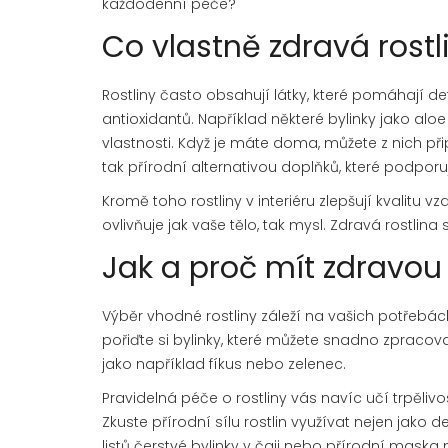
každodenní péče?
Co vlastně zdravá rostl
Rostliny často obsahují látky, které pomáhají d
antioxidantů. Například některé bylinky jako al
vlastnosti. Když je máte doma, můžete z nich při
tak přírodní alternativou doplňků, které podporují
Kromě toho rostliny v interiéru zlepšují kvalitu 
ovlivňuje jak vaše tělo, tak mysl. Zdravá rostli
Jak a proč mít zdravou
Výběr vhodné rostliny záleží na vašich potřebá
pořiďte si bylinky, které můžete snadno zpracova
jako například fíkus nebo zelenec.
Pravidelná péče o rostliny vás navíc učí trpěliv
Zkuste přírodní sílu rostlin využívat nejen jako 
listů čerstvé bylinky v čaji nebo přírodní maska