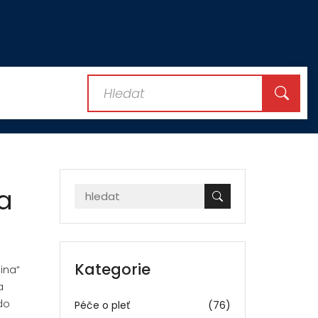
 a
Kategorie
lina“
a
do
Péče o pleť
(76)