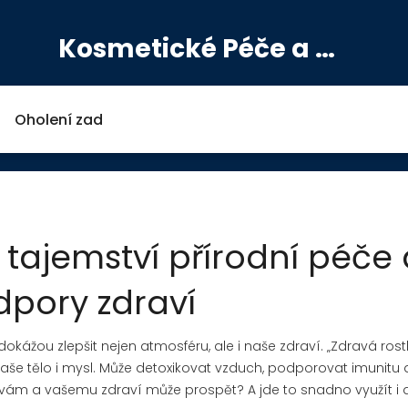
Kosmetické Péče a Výživové Doplňky
Oholení zad
 tajemství přírodní péče
pory zdraví
 dokážou zlepšit nejen atmosféru, ale i naše zdraví. „Zdravá rost
naše tělo i mysl. Může detoxikovat vzduch, podporovat imunitu 
vna vám a vašemu zdraví může prospět? A jde to snadno využít i 