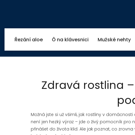
Řezání aloe
Ô na klávesnici
Mužské nehty
Zdravá rostlina –
pod
Možná jste si už všimli, jak rostliny v domácnosti
není jen hezký výraz – jde o živý pomocník pro 
přinášet do života klid. Ale jak poznat, co zro