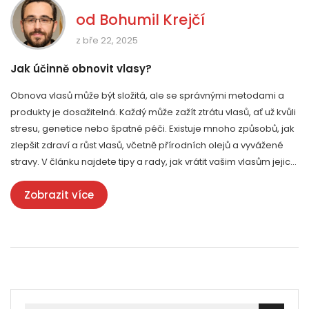
od
Bohumil Krejčí
z bře 22, 2025
Jak účinně obnovit vlasy?
Obnova vlasů může být složitá, ale se správnými metodami a
produkty je dosažitelná. Každý může zažít ztrátu vlasů, ať už kvůli
stresu, genetice nebo špatné péči. Existuje mnoho způsobů, jak
zlepšit zdraví a růst vlasů, včetně přírodních olejů a vyvážené
stravy. V článku najdete tipy a rady, jak vrátit vašim vlasům jejich
původní lesk a sílu.
Zobrazit více