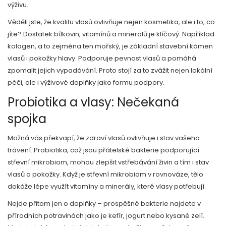
výživu.
Věděli jste, že kvalitu vlasů ovlivňuje nejen kosmetika, ale i to, co
jíte? Dostatek bílkovin, vitamínů a minerálů je klíčový. Například
kolagen, a to zejména ten mořský, je základní stavební kámen
vlasů i pokožky hlavy. Podporuje pevnost vlasů a pomáhá
zpomalit jejich vypadávání. Proto stojí za to zvážit nejen lokální
péči, ale i výživové doplňky jako formu podpory.
Probiotika a vlasy: Nečekaná
spojka
Možná vás překvapí, že zdraví vlasů ovlivňuje i stav vašeho
trávení. Probiotika, což jsou přátelské bakterie podporující
střevní mikrobiom, mohou zlepšit vstřebávání živin a tím i stav
vlasů a pokožky. Když je střevní mikrobiom v rovnováze, tělo
dokáže lépe využít vitamíny a minerály, které vlasy potřebují.
Nejde přitom jen o doplňky – prospěšné bakterie najdete v
přírodních potravinách jako je kefír, jogurt nebo kysané zelí.