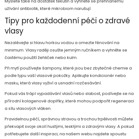
Myslete také na dostatek tekutin a vyhněte se přehnanému
užívání antibiotik, které mikrobiom narušují.
Tipy pro každodenní péči o zdravé
vlasy
Nezalévejte si hlavu horkou vodou a omezte fénování na
minimum. Vlasy raději osušte jemným ručníkem a vyhněte se
častému použití žehliček nebo kulm.
Při mytí používejte šampony, které jsou bez zbytečné chemie a
podle typu vaší vlasové pokožky. Aplikujte kondicionér nebo
masku, která vlasy vyživí a usnadní rozčesávání.
Pokud vás trápí vypadávání vlasů nebo slabost, podívejte se na
přírodní kolagenové doplňky, které mohou podpořit regeneraci
a sílu vlasových vláken.
Pravidelnou péčí, správnou stravou a trochou trpělivosti můžete
překvapit svoje okolí hustými, lesklými a zdravými vlasy. A pokud
potřebujete další inspiraci, na našem webu najdete spoustu