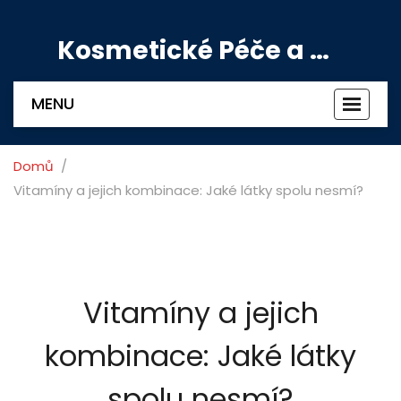
Kosmetické Péče a Výživové Doplňky
MENU
Zobrazi
navigac
Domů
Vitamíny a jejich kombinace: Jaké látky spolu nesmí?
Vitamíny a jejich
kombinace: Jaké látky
spolu nesmí?