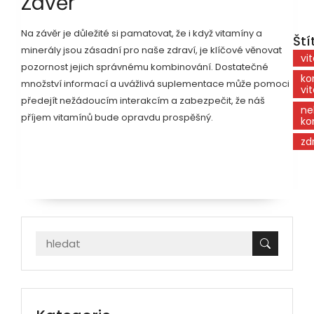
Závěr
Na závěr je důležité si pamatovat, že i když vitamíny a
Ští
minerály jsou zásadní pro naše zdraví, je klíčové věnovat
vi
pozornost jejich správnému kombinování. Dostatečné
ko
množství informací a uvážlivá suplementace může pomoci
vi
předejít nežádoucím interakcím a zabezpečit, že náš
ne
příjem vitamínů bude opravdu prospěšný.
ko
zd