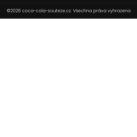
©2026 coca-cola-souteze.cz. Všechna práva vyhrazena