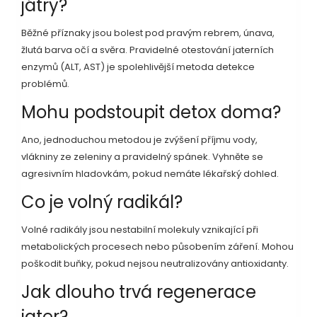
játry?
Běžné příznaky jsou bolest pod pravým rebrem, únava,
žlutá barva očí a svěra. Pravidelné otestování jaterních
enzymů (ALT, AST) je spolehlivější metoda detekce
problémů.
Mohu podstoupit detox doma?
Ano, jednoduchou metodou je zvýšení příjmu vody,
vlákniny ze zeleniny a pravidelný spánek. Vyhněte se
agresivním hladovkám, pokud nemáte lékařský dohled.
Co je volný radikál?
Volné radikály jsou nestabilní molekuly vznikající při
metabolických procesech nebo působením záření. Mohou
poškodit buňky, pokud nejsou neutralizovány antioxidanty.
Jak dlouho trvá regenerace
jater?