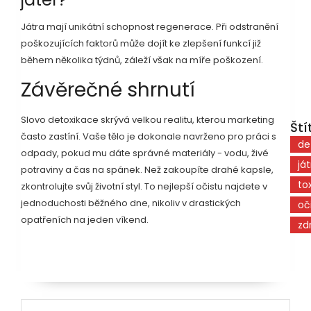
Játra mají unikátní schopnost regenerace. Při odstranění
poškozujících faktorů může dojít ke zlepšení funkcí již
během několika týdnů, záleží však na míře poškození.
Závěrečné shrnutí
Slovo detoxikace skrývá velkou realitu, kterou marketing
Ští
často zastíní. Vaše tělo je dokonale navrženo pro práci s
de
odpady, pokud mu dáte správné materiály - vodu, živé
já
potraviny a čas na spánek. Než zakoupíte drahé kapsle,
to
zkontrolujte svůj životní styl. To nejlepší očistu najdete v
jednoduchosti běžného dne, nikoliv v drastických
oč
opatřeních na jeden víkend.
zd