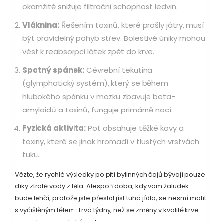
okamžitě snižuje filtrační schopnost ledvin.
Vláknina:
Řešením toxinů, které prošly játry, musí
být pravidelný pohyb střev. Bolestivé úniky mohou
vést k reabsorpci látek zpět do krve.
Spatný spánek:
Cévrební tekutina
(glymphatický systém), který se během
hlubokého spánku v mozku zbavuje beta-
amyloidů a toxinů, funguje primárně nocí.
Fyzická aktivita:
Pot obsahuje těžké kovy a
toxiny, které se jinak hromadí v tlustých vrstvách
tuku.
Vězte, že rychlé výsledky po pití bylinných čajů bývají pouze
díky ztrátě vody z těla. Alespoň doba, kdy vám žaludek
bude lehčí, protože jste přestal jíst tuhá jídla, se nesmí matit
s vyčištěným tělem. Trvá týdny, než se změny v kvalitě krve