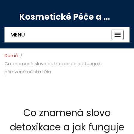
Kosmetické Péče a Výživové Doplňky
MENU
Zobrazi
navigac
Domů
Co znamená slovo detoxikace a jak funguje
přirozená očista těla
Co znamená slovo
detoxikace a jak funguje