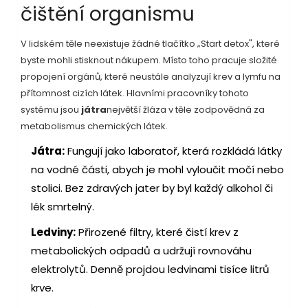
čištění organismu
V lidském těle neexistuje žádné tlačítko „Start detox", které
byste mohli stisknout nákupem. Místo toho pracuje složité
propojení orgánů, které neustále analyzují krev a lymfu na
přítomnost cizích látek. Hlavními pracovníky tohoto
systému jsou
játra
největší žláza v těle zodpovědná za
metabolismus chemických látek
.
Játra:
Fungují jako laboratoř, která rozkládá látky
na vodné části, abych je mohl vyloučit močí nebo
stolici. Bez zdravých jater by byl každý alkohol či
lék smrtelný.
Ledviny:
Přirozené filtry, které čistí krev z
metabolických odpadů a udržují rovnováhu
elektrolytů. Denně projdou ledvinami tisíce litrů
krve.