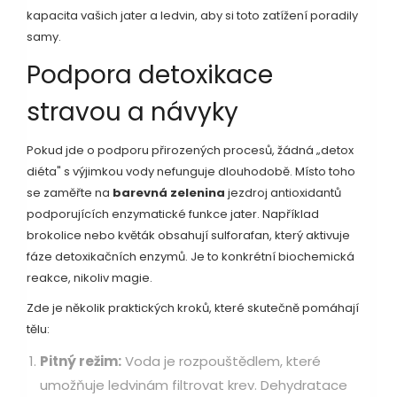
kapacita vašich jater a ledvin, aby si toto zatížení poradily
samy.
Podpora detoxikace
stravou a návyky
Pokud jde o podporu přirozených procesů, žádná „detox
diéta" s výjimkou vody nefunguje dlouhodobě. Místo toho
se zaměřte na
barevná zelenina
je
zdroj antioxidantů
podporujících enzymatické funkce jater
. Například
brokolice nebo květák obsahují sulforafan, který aktivuje
fáze detoxikačních enzymů. Je to konkrétní biochemická
reakce, nikoliv magie.
Zde je několik praktických kroků, které skutečně pomáhají
tělu:
Pitný režim:
Voda je rozpouštědlem, které
umožňuje ledvinám filtrovat krev. Dehydratace