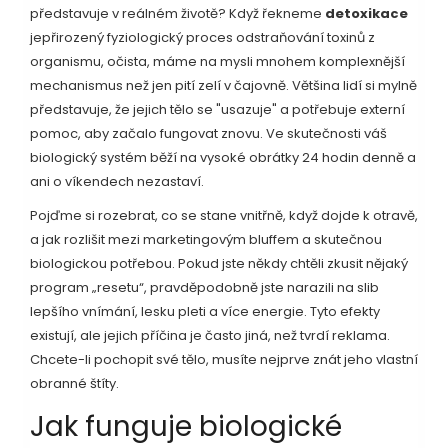
představuje v reálném životě? Když řekneme
detoxikace
je
přirozený fyziologický proces odstraňování toxinů z
organismu
,
očista
,
máme na mysli mnohem komplexnější
mechanismus než jen pití zelí v čajovně. Většina lidí si mylně
představuje, že jejich tělo se "usazuje" a potřebuje externí
pomoc, aby začalo fungovat znovu. Ve skutečnosti váš
biologický systém běží na vysoké obrátky 24 hodin denně a
ani o víkendech nezastaví.
Pojďme si rozebrat, co se stane vnitřně, když dojde k otravě,
a jak rozlišit mezi marketingovým bluffem a skutečnou
biologickou potřebou. Pokud jste někdy chtěli zkusit nějaký
program „resetu“, pravděpodobně jste narazili na slib
lepšího vnímání, lesku pleti a více energie. Tyto efekty
existují, ale jejich příčina je často jiná, než tvrdí reklama.
Chcete-li pochopit své tělo, musíte nejprve znát jeho vlastní
obranné štíty.
Jak funguje biologické