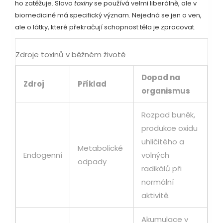
ho zatěžuje. Slovo
toxiny
se používá velmi liberálně, ale v
biomedicině má specifický význam. Nejedná se jen o ven,
ale o látky, které překračují schopnost těla je zpracovat.
Zdroje toxinů v běžném životě
Dopad na
Zdroj
Příklad
organismus
Rozpad buněk,
produkce oxidu
uhličitého a
Metabolické
Endogenní
volných
odpady
radikálů při
normální
aktivitě.
Akumulace v