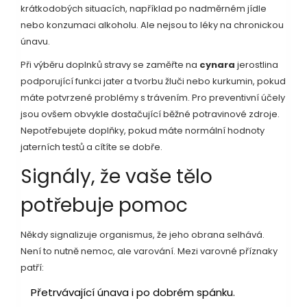
krátkodobých situacích, například po nadměrném jídle
nebo konzumaci alkoholu. Ale nejsou to léky na chronickou
únavu.
Při výběru doplnků stravy se zaměřte na
cynara
je
rostlina
podporující funkci jater a tvorbu žluči
nebo kurkumin, pokud
máte potvrzené problémy s trávením. Pro preventivní účely
jsou ovšem obvykle dostačující běžné potravinové zdroje.
Nepotřebujete doplňky, pokud máte normální hodnoty
jaterních testů a cítíte se dobře.
Signály, že vaše tělo
potřebuje pomoc
Někdy signalizuje organismus, že jeho obrana selhává.
Není to nutně nemoc, ale varování. Mezi varovné příznaky
patří:
Přetrvávající únava i po dobrém spánku.