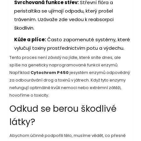
Svrchovaná funkce střev:
Střevní flóra a
peristaltika se ujímají odpadu, který prošel
trávením. Uzávaže zde vedou k reabsorpci
škodlivin.
Kůže a plíce:
Často zapomenuté systémy, které
vylučují toxiny prostřednictvím potu a výdechu.
Tento proces není závislý na jídle, které sníte dnes, ale
spíše na geneticky naprogramované funkcii enzymů.
Například
Cytochrom P450
je
systém enzymů odpovědný
za odbourávání drog a toxinů v játrech
.
Když tyto enzymy
nefungují optimálně kvůli nemoci nebo extrémní zátěži,
hovoříme o toxicity.
Odkud se berou škodlivé
látky?
Abychom účinně podpořili tělo, musíme vědět, co přesně