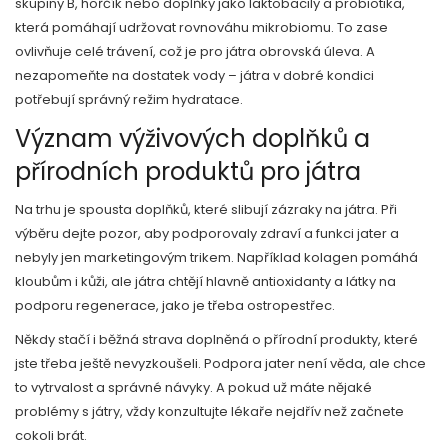
skupiny B, hořčík nebo doplňky jako laktobacily a probiotika,
která pomáhají udržovat rovnováhu mikrobiomu. To zase
ovlivňuje celé trávení, což je pro játra obrovská úleva. A
nezapomeňte na dostatek vody – játra v dobré kondici
potřebují správný režim hydratace.
Význam výživových doplňků a
přírodních produktů pro játra
Na trhu je spousta doplňků, které slibují zázraky na játra. Při
výběru dejte pozor, aby podporovaly zdraví a funkci jater a
nebyly jen marketingovým trikem. Například kolagen pomáhá
kloubům i kůži, ale játra chtějí hlavně antioxidanty a látky na
podporu regenerace, jako je třeba ostropestřec.
Někdy stačí i běžná strava doplněná o přírodní produkty, které
jste třeba ještě nevyzkoušeli. Podpora jater není věda, ale chce
to vytrvalost a správné návyky. A pokud už máte nějaké
problémy s játry, vždy konzultujte lékaře nejdřív než začnete
cokoli brát.