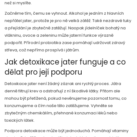
než si myslíte.
Začněme tím, čemu se vyhnout. Alkohol je jedním z hlavních
nepřátel jater, protože je pro ně velká zátěž. Také nezdravé tuky
a přejídání je zbytečně zatěžují. Naopak jídelníček bohatý na
vlákninu, ovoce a zeleninu může jaterní funkce výrazně
podpořit. Přírodní probiotika zase pomáhají udržovat zdravý
střeva, což nepřímo prospívá i játrům.
Jak detoxikace jater funguje a co
dělat pro její podporu
Detoxikace jater není žádný zázrak ani rychlý proces. Játra
denně filtrují krev a odstraňují z ní škodlivé látky. Přitom ale
mohou být přetížená, pokud nevěnujeme pozornost tomu, co
konzumujeme a čím naše tělo zatěžujeme. Vyhněte se
zbytečným chemikáliím, přehnané konzumaci léků nebo
toxických látek.
Podpora detoxikace může být jednoduchá. Pomáhají vitaminy