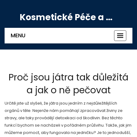
Kosmetické Péče a Výživové Doplňky
MENU
Zobrazi
navigac
Proč jsou játra tak důležitá
a jak o ně pečovat
Určitě jste už slyšeli, že játra jsou jedním z nejdůležitějších
orgánů v těle. Nejenže nám pomáhají zpracovávat živiny ze
stravy, ale taky provádějí detoxikaci od škodlivin. Bez těchto
funkcí bychom se nacházeli v pořádném průšvihu. Takže, jak jim
můžeme pomoct, aby fungovala na jedničku? Je to jednodušší,