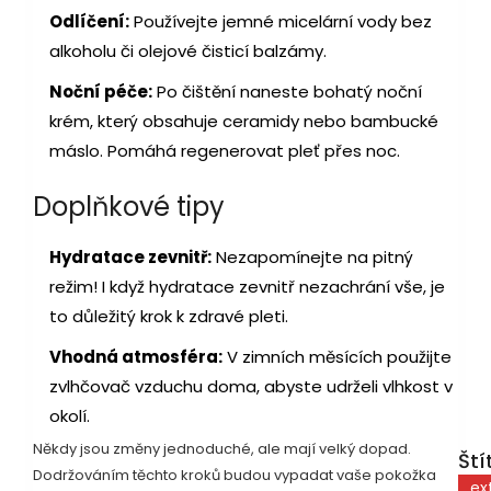
Odlíčení:
Používejte jemné micelární vody bez
alkoholu či olejové čisticí balzámy.
Noční péče:
Po čištění naneste bohatý noční
krém, který obsahuje ceramidy nebo bambucké
máslo. Pomáhá regenerovat pleť přes noc.
Doplňkové tipy
Hydratace zevnitř:
Nezapomínejte na pitný
režim! I když hydratace zevnitř nezachrání vše, je
to důležitý krok k zdravé pleti.
Vhodná atmosféra:
V zimních měsících použijte
zvlhčovač vzduchu doma, abyste udrželi vlhkost v
okolí.
Někdy jsou změny jednoduché, ale mají velký dopad.
Ští
Dodržováním těchto kroků budou vypadat vaše pokožka
ex