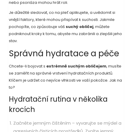
nebo psoriáza mohou hrát roli.
Je důležité sledovat, co na pleť aplikujete, a uvědomit si
vnější faktory, které mohou přispívat k suchosti. Jakmile
pochopíte, co způsobuje váš
suchý obličej
, můžete
podniknout kroky k tomu, abyste mu zabránili a zlepšili jeho
stav.
Správná hydratace a péče
Chcete-li bojovat s
extrémně suchým obličejem
, musíte
se zaměřit na správné vrstvení hydratačních produktů.
Klíčem je udržet co nejvíce vlhkosti ve vaší pokožce. Jak na
to?
Hydratační rutina v několika
krocích
Začněte jemným čištěním – vyvarujte se mýdel a
agresivních čisticích prostředků. Zvolte jemný