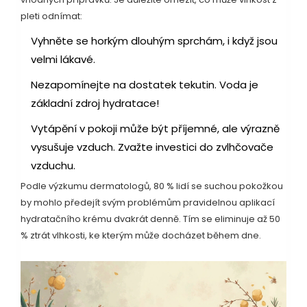
pleti odnímat:
Vyhněte se horkým dlouhým sprchám, i když jsou
velmi lákavé.
Nezapomínejte na dostatek tekutin. Voda je
základní zdroj hydratace!
Vytápění v pokoji může být příjemné, ale výrazně
vysušuje vzduch. Zvažte investici do zvlhčovače
vzduchu.
Podle výzkumu dermatologů, 80 % lidí se suchou pokožkou
by mohlo předejít svým problémům pravidelnou aplikací
hydratačního krému dvakrát denně. Tím se eliminuje až 50
% ztrát vlhkosti, ke kterým může docházet během dne.