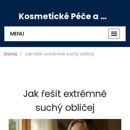
Kosmetické Péče a Výživové Doplňky
MENU
Zobrazi
navigac
Domů
Jak řešit extrémně suchý obličej
Jak řešit extrémně
suchý obličej