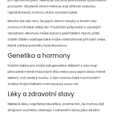
pro správnou péči. Někdy je suchost jednoduše způsobena
počasím. Studené zimní měsíce, kdy vlhkost vzduchu
rapidně klesá, mohou vést k vysušení pleti.
Mnoho lidí ale neví, že jejich denní návyky a životní styl
mohou mít také velký vliv. Používání přípravků s vysokým
obsahem alkoholu může být pro pleť fatální. Navíc příliš
časté čištění obličeje také může odstraňovat přírodní oleje,
které udržují pokožku hydratovanou.
Genetika a hormony
Dalším faktorem může být genetika. Někteří z nás mají
přirozeně méně mazových žláz nebo jsou jejich žlázy méně
aktivní, což vede k suchu. U žen mohou také hormonální
změny hrající během menopauzy svou roli.
Léky a zdravotní stavy
Některé léky, například diuretika, známe tím, že mohou být
strůjcem suchého obličeje. I zdravotní stavy jako ekzém