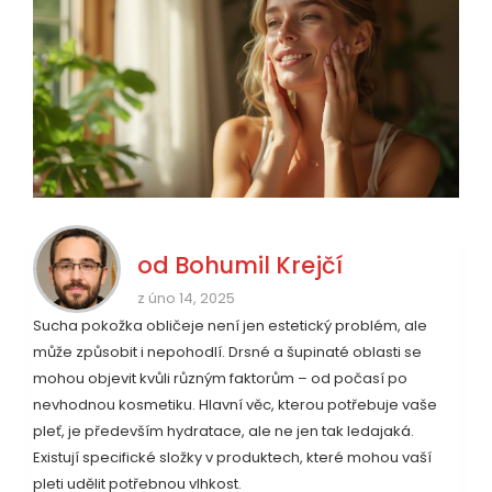
od
Bohumil Krejčí
z úno 14, 2025
Sucha pokožka obličeje není jen estetický problém, ale
může způsobit i nepohodlí. Drsné a šupinaté oblasti se
mohou objevit kvůli různým faktorům – od počasí po
nevhodnou kosmetiku. Hlavní věc, kterou potřebuje vaše
pleť, je především hydratace, ale ne jen tak ledajaká.
Existují specifické složky v produktech, které mohou vaší
pleti udělit potřebnou vlhkost.