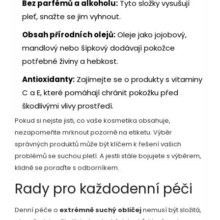
Bez parfémů a alkoholu:
Tyto složky vysušují
pleť, snažte se jim vyhnout.
Obsah přírodních olejů:
Oleje jako jojobový,
mandlový nebo šípkový dodávají pokožce
potřebné živiny a hebkost.
Antioxidanty:
Zajímejte se o produkty s vitaminy
C a E, které pomáhají chránit pokožku před
škodlivými vlivy prostředí.
Pokud si nejste jisti, co vaše kosmetika obsahuje,
nezapomeňte mrknout pozorně na etiketu. Výběr
správných produktů může být klíčem k řešení vašich
problémů se suchou pletí. A jestli stále bojujete s výběrem,
klidně se poraďte s odborníkem.
Rady pro každodenní péči
Denní péče o
extrémně suchý obličej
nemusí být složitá,