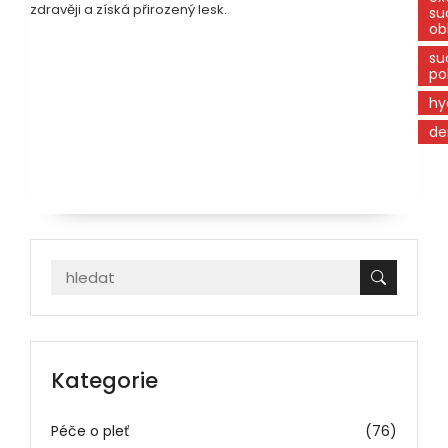
zdravěji a získá přirozený lesk.
su
ob
su
po
hy
de
Kategorie
Péče o pleť
(76)