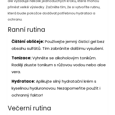
ale vyžaduje několik jednoduchých kroků, které mohou
přinést velké výsledky. Začněte tím, že si vytvoříte rutinu,
která bude pokožce dodávat potřebnou hydrataci a
ochranu.
Ranní rutina
Čištění obličeje:
Používejte jemný čisticí gel bez
obsahu sulfátů. Tím zabráníte dalšímu vysušení.
Tonizace:
Vyhněte se alkoholovým tonikům.
Raději zkuste tonikum s růžovou vodou nebo aloe
vera.
Hydratace:
Aplikujte silný hydratační krém s
kyselinou hyaluronovou. Nezapomeňte použít i
ochranný faktor!
Večerní rutina