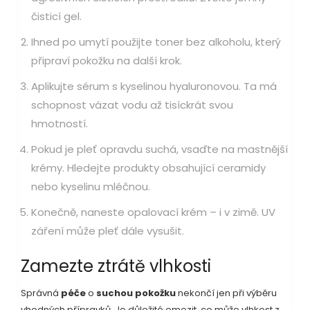
čisticí gel.
Ihned po umytí použijte toner bez alkoholu, který
připraví pokožku na další krok.
Aplikujte sérum s kyselinou hyaluronovou. Ta má
schopnost vázat vodu až tisíckrát svou
hmotností.
Pokud je pleť opravdu suchá, vsaďte na mastnější
krémy. Hledejte produkty obsahující ceramidy
nebo kyselinu mléčnou.
Konečně, naneste opalovací krém – i v zimě. UV
záření může pleť dále vysušit.
Zamezte ztrátě vlhkosti
Správná
péče
o
suchou pokožku
nekončí jen při výběru
vhodných přípravků. Je důležité omezit, co může vlhkost z