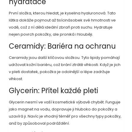
hydratace
První složka, kterou hledat, je kyselina hyaluronová. Tato
látka dokáže pojmout až tisícinásobek své hmotnosti ve
vodě, což z ní dělá ideální zbraň proti suchu. Hydratuje
nejen povrch pokožky, ale proniká i hlouběji.
Ceramidy: Bariéra na ochranu
Ceramidy jsou další klíčovou složkou. Tyto lipidy pomáhají
udržovat kožní bariéru, což brání ztrátě vlhkosti. Když je jich
v pleti dostatek, pokožka je odolnější a lépe zadržuje
vlhkost.
Glycerin: Přítel každé pleti
Glycerin nesmí ve vaší kosmetické výbavě chybět. Funguje
jako magnet na vodu, dopravuje ji hluboko do pokožky a
uzavírá ji. Navíc je vhodný téměř pro všechny typy pokožky,
aniž by způsoboval podráždění.