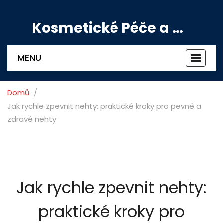
Kosmetické Péče a Výživové Doplňky
MENU
Zobrazi
navigac
Domů
Jak rychle zpevnit nehty: praktické kroky pro pevné a
zdravé nehty
Jak rychle zpevnit nehty:
praktické kroky pro