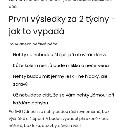
péči.
První výsledky za 2 týdny -
jak to vypadá
Po 14 dnech pečlivé péče:
Nehty se nebudou štěpit při otevírání láhve.
Kůže kolem nehtů bude měkká a nečervená.
Nehty budou mít jemný lesk - ne hladký, ale
zdravý.
Už nebudete cítit, že se vám nehty „lámou“ při
každém pohybu.
Po 6-8 týdnech se nehty budou růst rovnoměrně, bez
výčnělků a štěpení. A budou vypadat přirozeně - bez
nářeků, bez laku, bez zbytečných věcí.