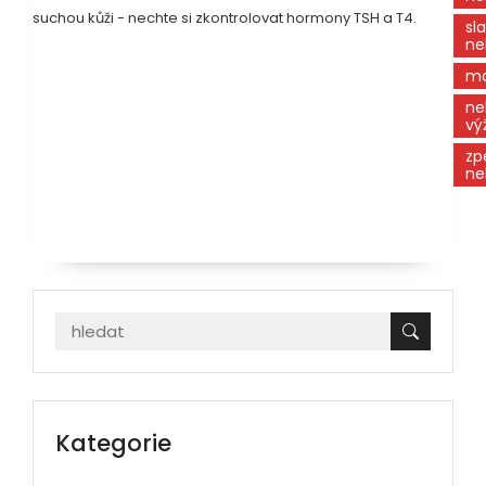
suchou kůži - nechte si zkontrolovat hormony TSH a T4.
sl
ne
ma
ne
vý
zp
ne
Kategorie