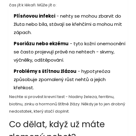
čas jít k lékaři. Může jít o:
Plísňovou infekci
- nehty se mohou zbarvit do
žluta nebo bíla, stávají se křehčími a mohou mít
zápach.
Psoriázu nebo ekzému
- tyto kožní onemocnění
se často projevují právě na nehtech - skvrny,
výčnělky, odštěpování.
Problémy s štítnou žlázou
- hypotyreóza
způsobuje zpomalený růst nehtů a jejich
křehkost.
Nechte si provést krevní test - hladiny železa, ferritinu,
biotinu, zinku a hormonů štítné žlázy. Někdy je to jen drobný
nedostatek, který stačí doplnit.
Co dělat, když už máte