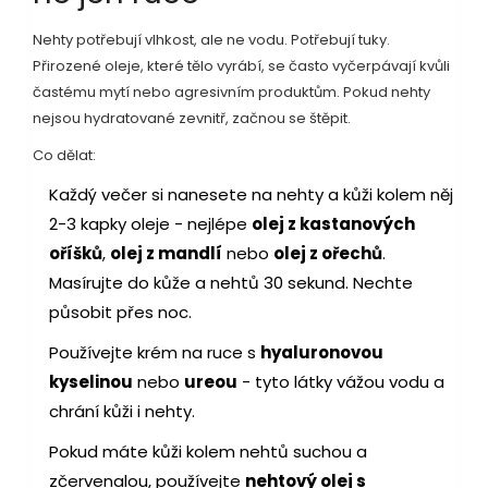
Nehty potřebují vlhkost, ale ne vodu. Potřebují tuky.
Přirozené oleje, které tělo vyrábí, se často vyčerpávají kvůli
častému mytí nebo agresivním produktům. Pokud nehty
nejsou hydratované zevnitř, začnou se štěpit.
Co dělat:
Každý večer si nanesete na nehty a kůži kolem něj
2-3 kapky oleje - nejlépe
olej z kastanových
oříšků
,
olej z mandlí
nebo
olej z ořechů
.
Masírujte do kůže a nehtů 30 sekund. Nechte
působit přes noc.
Používejte krém na ruce s
hyaluronovou
kyselinou
nebo
ureou
- tyto látky vážou vodu a
chrání kůži i nehty.
Pokud máte kůži kolem nehtů suchou a
zčervenalou, používejte
nehtový olej s