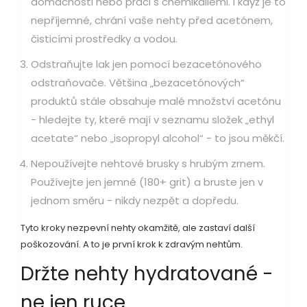
domácnosti nebo práci s chemikáliemi. I když je to
nepříjemné, chrání vaše nehty před acetónem,
čisticími prostředky a vodou.
Odstraňujte lak jen pomocí bezacetónového
odstraňovače. Většina „bezacetónových“
produktů stále obsahuje malé množství acetónu
- hledejte ty, které mají v seznamu složek „ethyl
acetate“ nebo „isopropyl alcohol“ - to jsou měkčí.
Nepoužívejte nehtové brusky s hrubým zrnem.
Používejte jen jemné (180+ grit) a bruste jen v
jednom směru - nikdy nezpět a dopředu.
Tyto kroky nezpevní nehty okamžitě, ale zastaví další
poškozování. A to je první krok k zdravým nehtům.
Držte nehty hydratované -
ne jen ruce