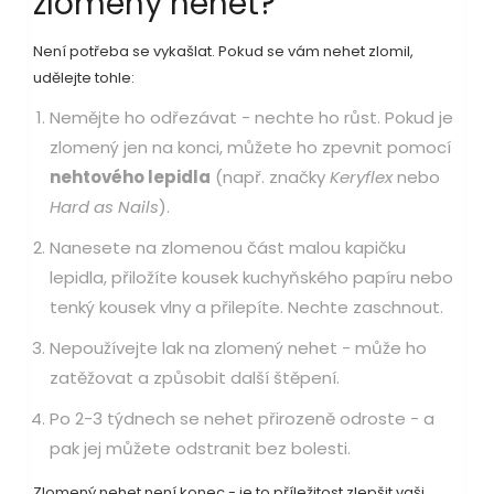
zlomený nehet?
Není potřeba se vykašlat. Pokud se vám nehet zlomil,
udělejte tohle:
Nemějte ho odřezávat - nechte ho růst. Pokud je
zlomený jen na konci, můžete ho zpevnit pomocí
nehtového lepidla
(např. značky
Keryflex
nebo
Hard as Nails
).
Nanesete na zlomenou část malou kapičku
lepidla, přiložíte kousek kuchyňského papíru nebo
tenký kousek vlny a přilepíte. Nechte zaschnout.
Nepoužívejte lak na zlomený nehet - může ho
zatěžovat a způsobit další štěpení.
Po 2-3 týdnech se nehet přirozeně odroste - a
pak jej můžete odstranit bez bolesti.
Zlomený nehet není konec - je to příležitost zlepšit vaši