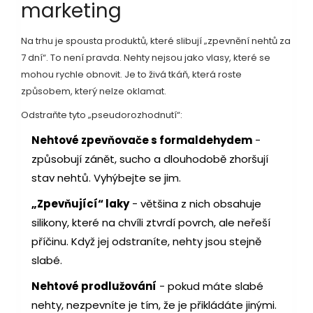
marketing
Na trhu je spousta produktů, které slibují „zpevnění nehtů za
7 dní“. To není pravda. Nehty nejsou jako vlasy, které se
mohou rychle obnovit. Je to živá tkáň, která roste
způsobem, který nelze oklamat.
Odstraňte tyto „pseudorozhodnutí“:
Nehtové zpevňovače s formaldehydem
-
způsobují zánět, sucho a dlouhodobě zhoršují
stav nehtů. Vyhýbejte se jim.
„Zpevňující“ laky
- většina z nich obsahuje
silikony, které na chvíli ztvrdí povrch, ale neřeší
příčinu. Když jej odstraníte, nehty jsou stejně
slabé.
Nehtové prodlužování
- pokud máte slabé
nehty, nezpevníte je tím, že je přikládáte jinými.