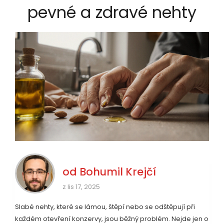
pevné a zdravé nehty
od
Bohumil Krejčí
z lis 17, 2025
Slabé nehty, které se lámou, štěpí nebo se odštěpují při
každém otevření konzervy, jsou běžný problém. Nejde jen o