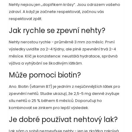
Nehty nejsou jen „doplňkem krásy“. Jsou odrazem vašeho
zdraví. A když je začnete respektovat, začnou vás
respektovat zpět.
Jak rychle se zpevní nehty?
Nehty nerostou rychle - průměrně 3 mm za měsíc. První
výsledky uvidíte za 2-4 týdny, ale plné zpevnění trvá 2-4
měsíce. Klíč je konzistence: neustálá hydratace, správná
výživa a vyhýbání se škodlivým látkám.
Může pomoci biotin?
Ano. Biotin (vitamin B7) je jedním z nejúčinnějších látek pro
zpevnění nehtů. Studie ukazují, že 2,5-5 mg denně zvyšuje
sílu nehtů o 25 % během 6 měsíců. Doporučuji ho
kombinovat se zinkem pro lepší výsledek.
Je dobré používat nehtový lak?
Lak sám o sobě nezpevňuje nehty - jen je zkrátka zakrývá.