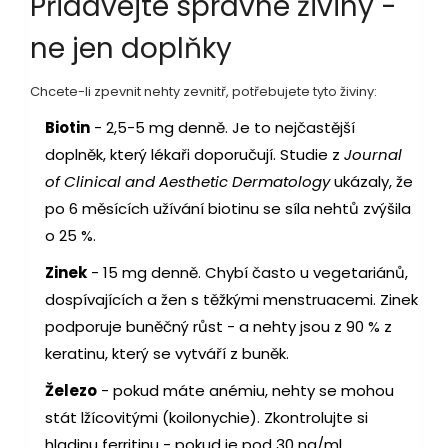
Přidávejte správné živiny -
ne jen doplňky
Chcete-li zpevnit nehty zevnitř, potřebujete tyto živiny:
Biotin
- 2,5-5 mg denně. Je to nejčastější
doplněk, který lékaři doporučují. Studie z
Journal
of Clinical and Aesthetic Dermatology
ukázaly, že
po 6 měsících užívání biotinu se síla nehtů zvýšila
o 25 %.
Zinek
- 15 mg denně. Chybí často u vegetariánů,
dospívajících a žen s těžkými menstruacemi. Zinek
podporuje buněčný růst - a nehty jsou z 90 % z
keratinu, který se vytváří z buněk.
Železo
- pokud máte anémiu, nehty se mohou
stát lžícovitými (koilonychie). Zkontrolujte si
hladinu ferritinu - pokud je pod 30 ng/ml,