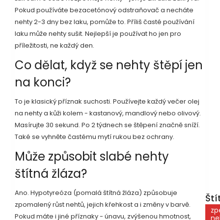
Pokud používáte bezacetónový odstraňovač a necháte
nehty 2-3 dny bez laku, pomůže to. Příliš časté používání
laku může nehty sušit. Nejlepší je používat ho jen pro
příležitosti, ne každý den.
Co dělat, když se nehty štěpí jen
na konci?
To je klasický příznak suchosti. Používejte každý večer olej
na nehty a kůži kolem - kastanový, mandlový nebo olivový.
Masírujte 30 sekund. Po 2 týdnech se štěpení značně sníží.
Také se vyhněte častému mytí rukou bez ochrany.
Může způsobit slabé nehty
štítná žláza?
Ano. Hypotyreóza (pomalá štítná žláza) způsobuje
Ští
zpomalený růst nehtů, jejich křehkost a i změny v barvě.
zp
Pokud máte i jiné příznaky - únavu, zvýšenou hmotnost,
ne