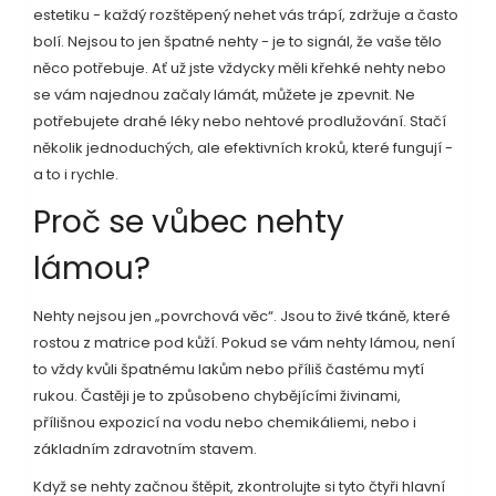
estetiku - každý rozštěpený nehet vás trápí, zdržuje a často
bolí. Nejsou to jen špatné nehty - je to signál, že vaše tělo
něco potřebuje. Ať už jste vždycky měli křehké nehty nebo
se vám najednou začaly lámát, můžete je zpevnit. Ne
potřebujete drahé léky nebo nehtové prodlužování. Stačí
několik jednoduchých, ale efektivních kroků, které fungují -
a to i rychle.
Proč se vůbec nehty
lámou?
Nehty nejsou jen „povrchová věc“. Jsou to živé tkáně, které
rostou z matrice pod kůží. Pokud se vám nehty lámou, není
to vždy kvůli špatnému lakům nebo příliš častému mytí
rukou. Častěji je to způsobeno chybějícími živinami,
přílišnou expozicí na vodu nebo chemikáliemi, nebo i
základním zdravotním stavem.
Když se nehty začnou štěpit, zkontrolujte si tyto čtyři hlavní