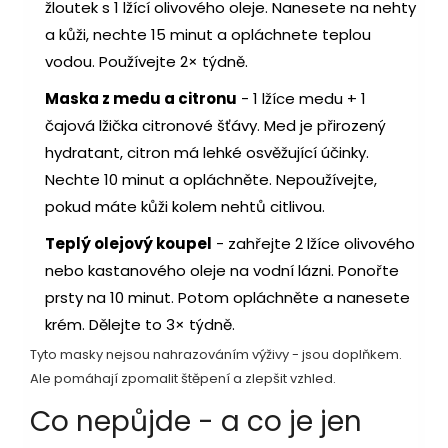
žloutek s 1 lžící olivového oleje. Nanesete na nehty
a kůži, nechte 15 minut a opláchnete teplou
vodou. Používejte 2× týdně.
Maska z medu a citronu
- 1 lžíce medu + 1
čajová lžička citronové šťávy. Med je přirozený
hydratant, citron má lehké osvěžující účinky.
Nechte 10 minut a opláchněte. Nepoužívejte,
pokud máte kůži kolem nehtů citlivou.
Teplý olejový koupel
- zahřejte 2 lžíce olivového
nebo kastanového oleje na vodní lázni. Ponořte
prsty na 10 minut. Potom opláchněte a nanesete
krém. Dělejte to 3× týdně.
Tyto masky nejsou nahrazováním výživy - jsou doplňkem.
Ale pomáhají zpomalit štěpení a zlepšit vzhled.
Co nepůjde - a co je jen