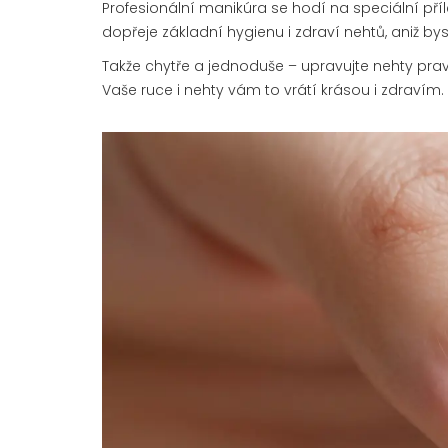
Profesionální manikúra se hodí na speciální pří
dopřeje základní hygienu i zdraví nehtů, aniž by
Takže chytře a jednoduše – upravujte nehty pra
Vaše ruce i nehty vám to vrátí krásou i zdravím.