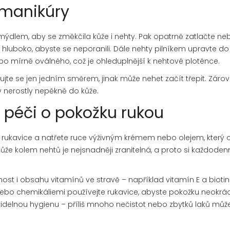
 manikúry
ýdlem, aby se změkčila kůže i nehty. Pak opatrně zatlačte ne
liš hluboko, abyste se neporanili. Dále nehty pilníkem upravte do
o mírně oválného, což je ohleduplnější k nehtové ploténce.
bujte se jen jedním směrem, jinak může nehet začít třepit. Záro
 nerostly nepěkně do kůže.
a péči o pokožku rukou
e rukavice a natřete ruce výživným krémem nebo olejem, který 
že kolem nehtů je nejsnadněji zranitelná, a proto si každoden
ost i obsahu vitamínů ve stravě – například vitamín E a biotin
ou nebo chemikáliemi používejte rukavice, abyste pokožku neokrád
videlnou hygienu – příliš mnoho nečistot nebo zbytků laků můž