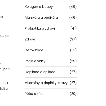
Kolagen a klouby
(49)
bo
Manikúra a pedikúra
(46)
Probiotika a zdraví
(41)
veň se
Zdraví
(37)
Detoxikace
(35)
Péče o vlasy
(29)
o
ní péči
Depilace a epilace
(27)
 jsou
Vitamíny a doplňky stravy
(27)
ali o
Péče o tělo
(20)
e