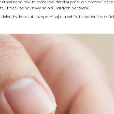
ležitosti nebo pokud máte rádi detailní práci, ale domací péč
ste utráceli za návštěvy salonů každých pár týdnů.
videlně, hydratovat nezapomínejte a vybírejte správné pomůc