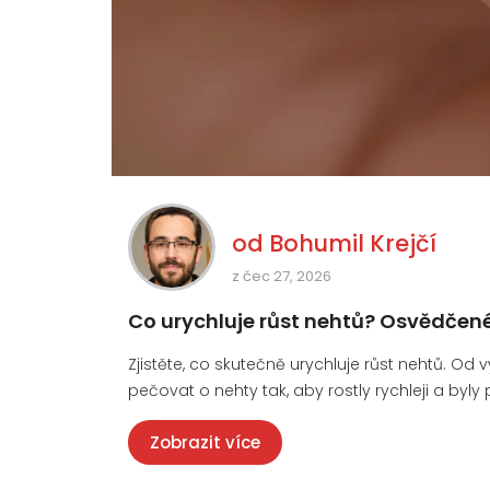
od
Bohumil Krejčí
z čec 27, 2026
Co urychluje růst nehtů? Osvědčené 
Zjistěte, co skutečně urychluje růst nehtů. Od 
pečovat o nehty tak, aby rostly rychleji a byly 
Zobrazit více