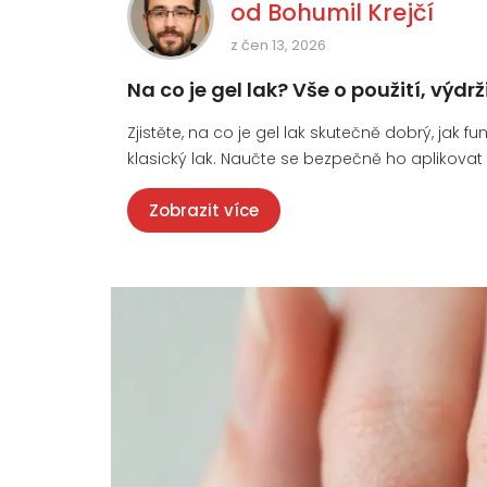
od
Bohumil Krejčí
z čen 13, 2026
Na co je gel lak? Vše o použití, vý
Zjistěte, na co je gel lak skutečně dobrý, jak
klasický lak. Naučte se bezpečně ho aplikovat
Zobrazit více