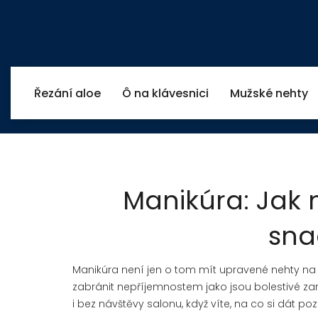
Řezání aloe
Ô na klávesnici
Mužské nehty
Manikúra: Jak 
sna
Manikúra není jen o tom mít upravené nehty na
zabránit nepříjemnostem jako jsou bolestivé z
i bez návštěvy salonu, když víte, na co si dát po