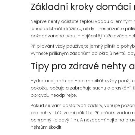
Základní kroky domácí
Nejprve nehty očistěte teplou vodou a jemným m
lehce odstraňte kůžičku, nikdy ji neseřízněte pří
požadovaného tvaru – nejčastěji kuželového neb
Při pilování vždy používejte jemný pilník a pohy
vyhněte přílišným zásahům do okrajů nehtů, aby
Tipy pro zdravé nehty 
Hydratace je základ – po manikúře vždy použijt
pokožku pečuje a zabraňuje suchu a praskání. Ků
opravdu neodpírejte.
Pokud se vám často tvoří záděry, věnujte pozorn
pro nehty i kůži velmi důležité. Při práci s vod
ochranný lipidový film. A nezapomínejte na pra
nehtům škodit.