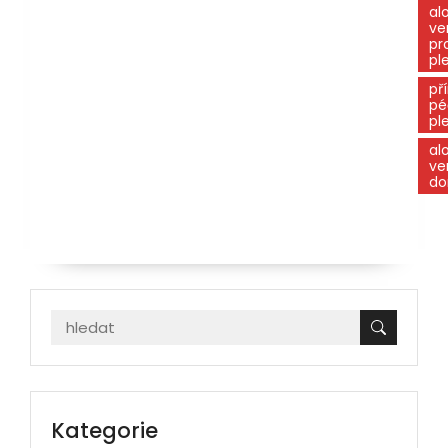
al
ve
pr
pl
př
pé
pl
al
ve
d
Kategorie