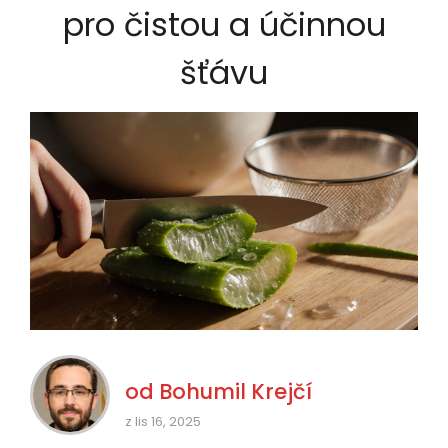
pro čistou a účinnou
šťávu
od
Bohumil Krejčí
z lis 16, 2025