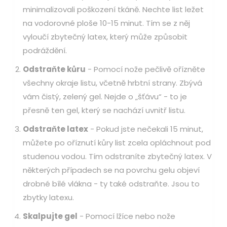
minimalizovali poškození tkáně. Nechte list ležet
na vodorovné ploše 10-15 minut. Tím se z něj
vyloučí zbytečný latex, který může způsobit
podráždění.
Odstraňte kůru
- Pomocí nože pečlivě ořízněte
všechny okraje listu, včetně hrbtní strany. Zbývá
vám čistý, zelený gel. Nejde o „šťávu“ - to je
přesně ten gel, který se nachází uvnitř listu.
Odstraňte latex
- Pokud jste nečekali 15 minut,
můžete po oříznutí kůry list zcela opláchnout pod
studenou vodou. Tím odstraníte zbytečný latex. V
některých případech se na povrchu gelu objeví
drobné bílé vlákna - ty také odstraňte. Jsou to
zbytky latexu.
Skalpujte gel
- Pomocí lžíce nebo nože