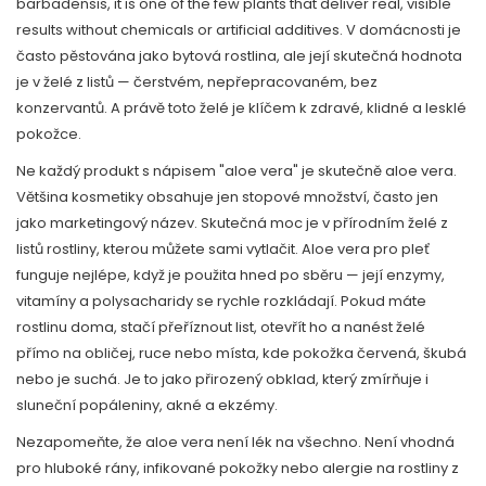
barbadensis
, it is one of the few plants that deliver real, visible
results without chemicals or artificial additives.
V domácnosti je
často pěstována jako bytová rostlina, ale její skutečná hodnota
je v želé z listů — čerstvém, nepřepracovaném, bez
konzervantů. A právě toto želé je klíčem k zdravé, klidné a lesklé
pokožce.
Ne každý produkt s nápisem "aloe vera" je skutečně aloe vera.
Většina kosmetiky obsahuje jen stopové množství, často jen
jako marketingový název. Skutečná moc je v přírodním želé z
listů rostliny, kterou můžete sami vytlačit. Aloe vera pro pleť
funguje nejlépe, když je použita hned po sběru — její enzymy,
vitamíny a polysacharidy se rychle rozkládají. Pokud máte
rostlinu doma, stačí přeříznout list, otevřít ho a nanést želé
přímo na obličej, ruce nebo místa, kde pokožka červená, škubá
nebo je suchá. Je to jako přirozený obklad, který zmírňuje i
sluneční popáleniny, akné a ekzémy.
Nezapomeňte, že aloe vera není lék na všechno. Není vhodná
pro hluboké rány, infikované pokožky nebo alergie na rostliny z