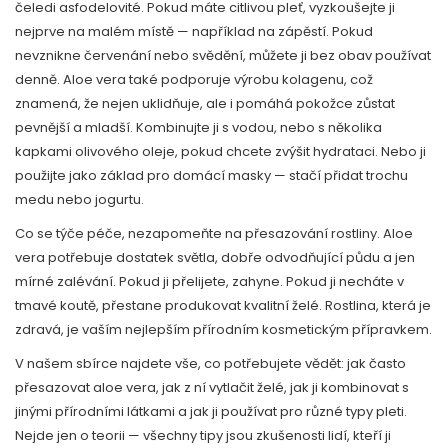
čeledi asfodelovité. Pokud máte citlivou pleť, vyzkoušejte ji
nejprve na malém místě — například na zápěstí. Pokud
nevznikne červenání nebo svědění, můžete ji bez obav používat
denně. Aloe vera také podporuje výrobu kolagenu, což
znamená, že nejen uklidňuje, ale i pomáhá pokožce zůstat
pevnější a mladší. Kombinujte ji s vodou, nebo s několika
kapkami olivového oleje, pokud chcete zvýšit hydrataci. Nebo ji
použijte jako základ pro domácí masky — stačí přidat trochu
medu nebo jogurtu.
Co se týče péče, nezapomeňte na přesazování rostliny. Aloe
vera potřebuje dostatek světla, dobře odvodňující půdu a jen
mírné zalévání. Pokud ji přelijete, zahyne. Pokud ji necháte v
tmavé koutě, přestane produkovat kvalitní želé. Rostlina, která je
zdravá, je vaším nejlepším přírodním kosmetickým přípravkem.
V našem sbírce najdete vše, co potřebujete vědět: jak často
přesazovat aloe vera, jak z ní vytlačit želé, jak ji kombinovat s
jinými přírodními látkami a jak ji používat pro různé typy pleti.
Nejde jen o teorii — všechny tipy jsou zkušenosti lidí, kteří ji