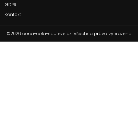
GDPR
Kontakt
©2026 coca-cola-souteze.cz. Všechna práva vyhrazena