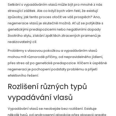
Setkání s vypadáváním vlasů může být pro mnohé z nás
stresující zážitek. Ale co když bych vám řekl, že existují
způsoby, jak tento proces otočit ve váš prospěch? Ano,
regenerace vlasů je skutečně možná. Ať už se potýkáte s
genetickými predispozicemi nebo negativními dopady
životního stylu, získání zpět těch ztracených pramenů je
realizovatelný cíl.
Problémy s vlasovou pokožkou a vypadáváním vlasů
mohou mít různorodé příčiny, od nepravidelného jídlení,
přes stres až po genetické predispozice. Klíčem k úspěšné
regeneraci je pochopení podstaty problému a přijetí
efektivního řešení.
Rozlišení různých typů
vypadávání vlasů
Vypadávání vlasů se neobejde bez rozlišení. Existuje
několik typů, od androgenní alopécie přes alopecii areata