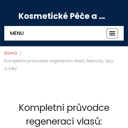
Kosmetické Péče a Výživové Doplňky
MENU
Zobrazi
navigac
Domů
Kompletní průvodce regenerací vlasů: Metody, tipy
a triky
Kompletní průvodce
regenerací vlasů: