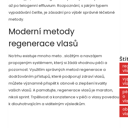
až po telogenní effluvium. Rozpoznání, s jakým typem
vypadávání čelíte, je zásadní pro výběr správné léčebné
metody.
Moderní metody
regenerace vlasů
Na trhu existuje mnoho meto...složitým a navzájem
Ští
propojeným systémem, který si žádá vhodnou péči a
re
pozornost. Využitím správných metod regenerace a
vl
dodržováním přístupů, které podporují zdraví vlasů,
vy
můžete významně přispět k obnově a zlepšení kvality
vl
vašich vlasů. A pamatujte, regenerace vlasů je maraton,
pé
o
nikoli sprint. Trpělivost a konzistence v péči o vlasy povedou
vl
k dlouhotrvajícím a viditelným výsledkům.
ob
vl