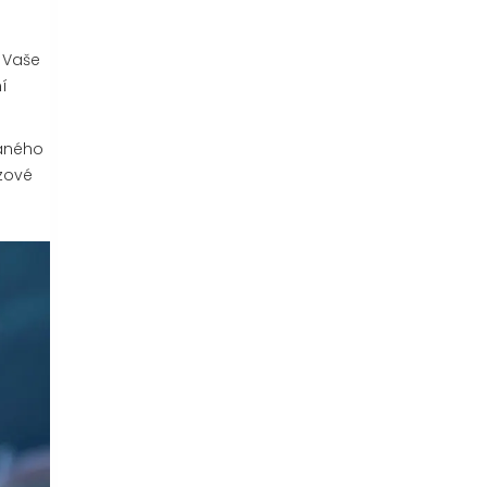
. Vaše
í
vaného
ázové