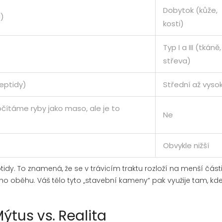
Dobytok (kůže,
a)
kosti)
Typ I a III (tkáně,
střeva)
eptidy)
Střední až vyso
ítáme ryby jako maso, ale je to
Ne
Obvykle nižší
y. To znamená, že se v trávicím traktu rozloží na menší části
o oběhu. Váš tělo tyto „stavební kameny“ pak využije tam, kde
ýtus vs. Realita