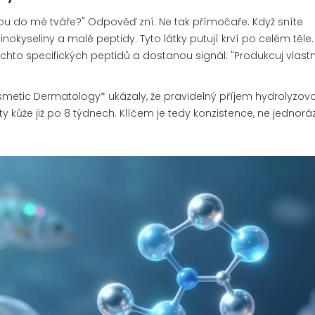
ou do mé tváře?" Odpověď zní: Ne tak přímočaře. Když sníte
okyseliny a malé peptidy. Tyto látky putují krví po celém těle
ěchto specifických peptidů a dostanou signál: "Produkcuj vlastn
smetic Dermatology* ukázaly, že pravidelný příjem hydrolyzo
y kůže již po 8 týdnech. Klíčem je tedy konzistence, ne jednor