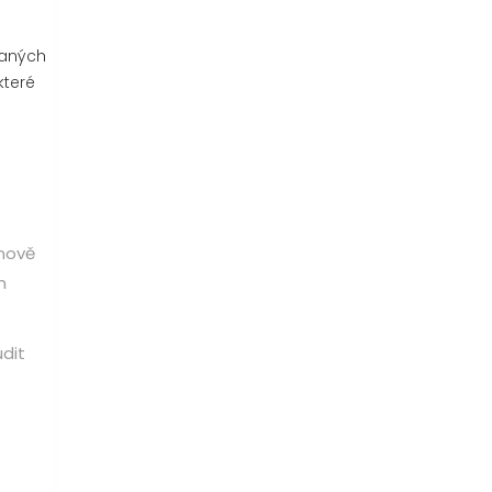
daných
které
 nově
m
dit