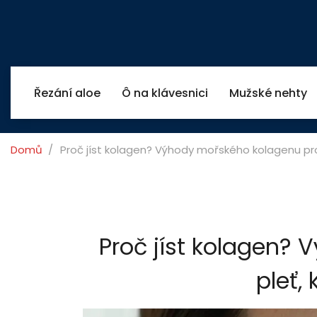
Řezání aloe
Ô na klávesnici
Mužské nehty
Domů
Proč jíst kolagen? Výhody mořského kolagenu pro 
Proč jíst kolagen?
pleť,