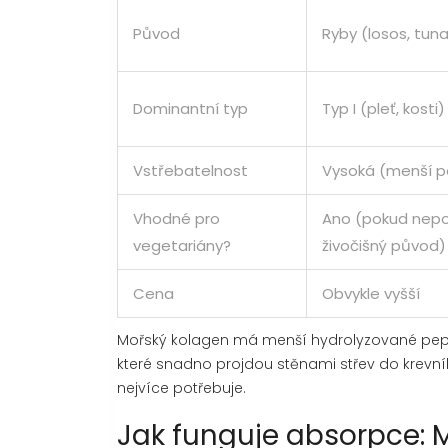
Původ
Ryby (losos, tun
Dominantní typ
Typ I (pleť, kosti)
Vstřebatelnost
Vysoká (menší p
Vhodné pro
Ano (pokud nepoč
vegetariány?
živočišný původ)
Cena
Obvykle vyšší
Mořský kolagen má menší hydrolyzované peptid
které snadno projdou stěnami střev do krevníh
nejvíce potřebuje.
Jak funguje absorpce: M