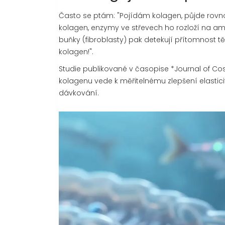
Často se ptám: "Pojídám kolagen, půjde rovn
kolagen, enzymy ve střevech ho rozloží na amin
buňky (fibroblasty) pak detekují přítomnost t
kolagen!".
Studie publikované v časopise *Journal of Co
kolagenu vede k měřitelnému zlepšení elasticit
dávkování.