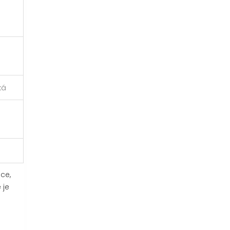
ká
ce,
 je