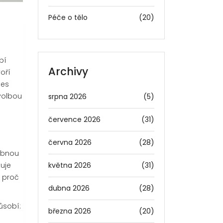
Péče o tělo
(20)
bí
Archivy
oří
ces
volbou
srpna 2026
(5)
července 2026
(31)
června 2026
(28)
řebnou
května 2026
(31)
kuje
, proč
dubna 2026
(28)
ůsobí:
března 2026
(20)