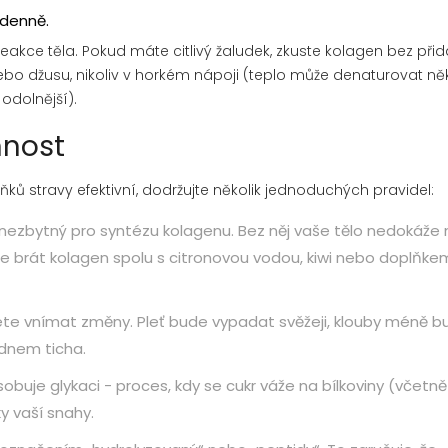
 denně.
reakce těla. Pokud máte citlivý žaludek, zkuste kolagen bez při
ebo džusu, nikoliv v horkém nápoji (teplo může denaturovat ně
 odolnější).
nnost
ků stravy efektivní, dodržujte několik jednoduchých pravidel:
 nezbytný pro syntézu kolagenu. Bez něj vaše tělo nedokáže
í je brát kolagen spolu s citronovou vodou, kiwi nebo doplňke
ete vnímat změny. Pleť bude vypadat svěžeji, klouby méně bu
dnem ticha.
obuje glykaci - proces, kdy se cukr váže na bílkoviny (včetně
ky vaší snahy.