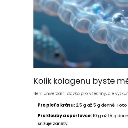
Kolik kolagenu byste mě
Není univerzální dávka pro všechny, ale výzk
Pro pleť a krásu:
2,5 g až 5 g denně. Toto 
Pro klouby a sportovce:
10 g až 15 g de
snižuje záněty.