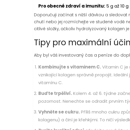
Pro obecné zdraví a imunitu:
5 g až 10 g
Doporučuji začínat s nižší dávkou a sledovat 
chutí nebo jej rozmíchejte ve studené vodě n
citlivé složky, ačkoliv hydrolyzovaný kolagen je
Tipy pro maximální úči
Aby byl váš investovaný čas a peníze do doplň
Kombinujte s vitaminem C.
Vitamin C je
vznikající kolagen správně propojit. Ideáln
vitamínu C.
Buďte trpěliví.
Kolem 4. až 6. týdne začn
pozornost. Nenechte se odradit prvním tý
Vyhněte se cukru.
Příliš mnoho cukru způs
kolagenu) a činí je křehkými. To ničí výsled