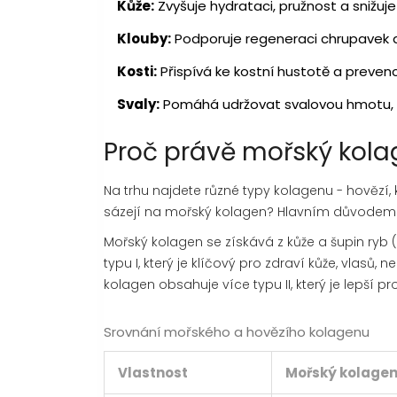
Kůže:
Zvyšuje hydrataci, pružnost a snižuje
Klouby:
Podporuje regeneraci chrupavek a 
Kosti:
Přispívá ke kostní hustotě a preven
Svaly:
Pomáhá udržovat svalovou hmotu, ze
Proč právě mořský kol
Na trhu najdete různé typy kolagenu - hovězí, k
sázejí na
mořský kolagen
? Hlavním důvodem j
Mořský kolagen se získává z kůže a šupin ryb
typu I
, který je
klíčový pro zdraví kůže, vlasů, ne
kolagen obsahuje více typu II, který je lepší p
Srovnání mořského a hovězího kolagenu
Vlastnost
Mořský kolage