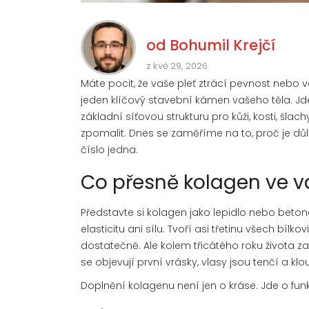
od
Bohumil Krejčí
z kvě 29, 2026
Máte pocit, že vaše pleť ztrácí pevnost neb
jeden klíčový stavební kámen vašeho těla. J
základní síťovou strukturu pro kůži, kosti, šla
zpomalit. Dnes se zaměříme na to, proč je důle
číslo jedna.
Co přesně kolagen ve v
Představte si kolagen jako lepidlo nebo beto
elasticitu ani sílu. Tvoří asi třetinu všech bíl
dostatečně. Ale kolem třicátého roku života za
se objevují první vrásky, vlasy jsou tenčí a klo
Doplnění kolagenu není jen o kráse. Jde o fun