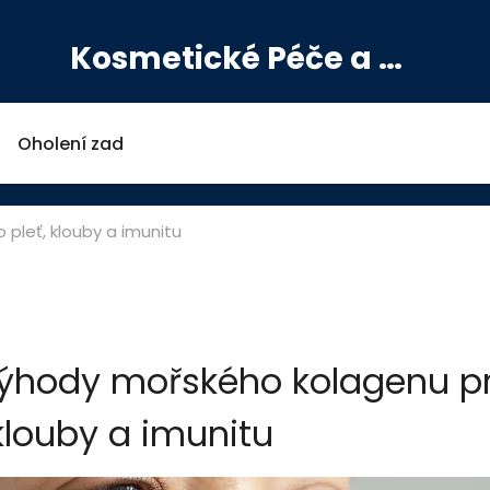
Kosmetické Péče a Výživové Doplňky
Oholení zad
pleť, klouby a imunitu
 Výhody mořského kolagenu p
 klouby a imunitu