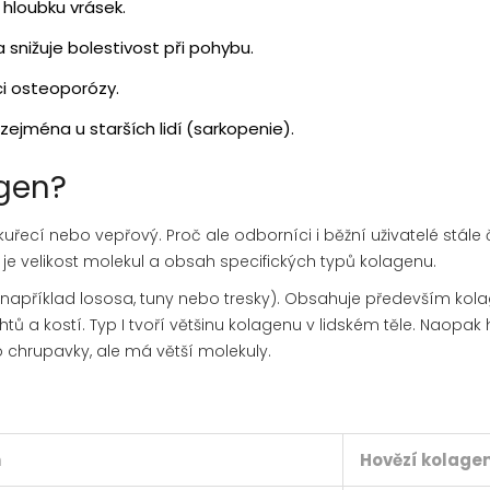
 hloubku vrásek.
snižuje bolestivost při pohybu.
ci osteoporózy.
jména u starších lidí (sarkopenie).
agen?
uřecí nebo vepřový. Proč ale odborníci i běžní uživatelé stále 
e velikost molekul a obsah specifických typů kolagenu.
 (například lososa, tuny nebo tresky). Obsahuje především
kol
htů a kostí
.
Typ I tvoří většinu kolagenu v lidském těle. Naopak
ro chrupavky, ale má větší molekuly.
n
Hovězí kolage