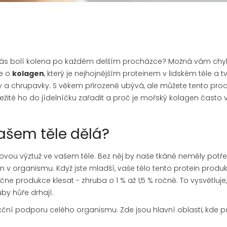
o vás bolí kolena po každém delším procházce? Možná vám chy
de o
kolagen
, který je
nejhojnějším proteinem v lidském těle a tv
chy a chrupavky
.
S věkem přirozeně ubývá, ale můžete tento pro
žité ho do jídelníčku zařadit a proč je
mořský kolagen
často 
ašem těle dělá?
novou výztuž ve vašem těle. Bez něj by naše tkáně neměly pot
kovin v organismu. Když jste mladší, vaše tělo tento protein produ
čne produkce klesat - zhruba o 1 % až 1,5 % ročně. To vysvětluje
uby hůře drhají.
kční podporu celého organismu. Zde jsou hlavní oblasti, kde p