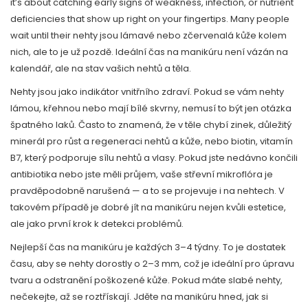
it’s about catching early signs of weakness, infection, or nutrient
deficiencies that show up right on your fingertips.
Many people
wait until their nehty jsou lámavé nebo zčervenalá kůže kolem
nich, ale to je už pozdě. Ideální čas na manikúru není vázán na
kalendář, ale na stav vašich nehtů a těla.
Nehty jsou jako indikátor vnitřního zdraví. Pokud se vám nehty
lámou, křehnou nebo mají bílé skvrny, nemusí to být jen otázka
špatného laků. Často to znamená, že v těle chybí
zinek
,
důležitý
minerál pro růst a regeneraci nehtů a kůže
, nebo
biotin
,
vitamín
B7, který podporuje sílu nehtů a vlasy
. Pokud jste nedávno končili
antibiotika nebo jste měli průjem, vaše střevní mikroflóra je
pravděpodobně narušená — a to se projevuje i na nehtech. V
takovém případě je dobré jít na manikúru nejen kvůli estetice,
ale jako první krok k detekci problémů.
Nejlepší čas na manikúru je každých 3–4 týdny. To je dostatek
času, aby se nehty dorostly o 2–3 mm, což je ideální pro úpravu
tvaru a odstranění poškozené kůže. Pokud máte slabé nehty,
nečekejte, až se roztřískají. Jděte na manikúru hned, jak si