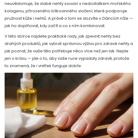
neuvědomuje, že slabé nehty souvisí s nedostatkem
mořského
kolagenu
,
přirozeného bílkovinného složení, které podporuje
pružnost kůže i nehtů
. A právě o tom se dozvíte v článcích níže —
jak ho doplňovat, kdy začít a co s ním kombinovat.
V této sbírce najdete praktické rady, jak zpevnit nehty bez
drahých produktů, jak vybrat správnou výživu pro zdravé nehty a
jak poznat, že vaše tělo potřebuje něco více než jen lak. Nejde
jen o krásu — jde o to, aby vaše ruce vypadaly zdravě, protože
to znamená, že i vnitřek funguje dobře.