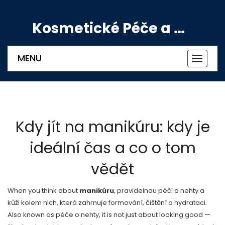
Kosmetické Péče a Výživové Doplňky
MENU
Zobrazi
navigac
Kdy jít na manikúru: kdy je
ideální čas a co o tom
vědět
When you think about
manikúru
,
pravidelnou péči o nehty a
kůži kolem nich, která zahrnuje formování, čištění a hydrataci
.
Also known as
péče o nehty
, it is not just about looking good —