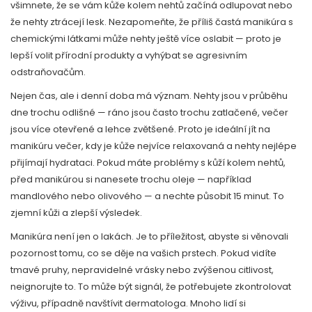
všimnete, že se vám kůže kolem nehtů začíná odlupovat nebo
že nehty ztrácejí lesk. Nezapomeňte, že příliš častá manikúra s
chemickými látkami může nehty ještě více oslabit — proto je
lepší volit přírodní produkty a vyhýbat se agresivním
odstraňovačům.
Nejen čas, ale i denní doba má význam. Nehty jsou v průběhu
dne trochu odlišné — ráno jsou často trochu zatlačené, večer
jsou více otevřené a lehce zvětšené. Proto je ideální jít na
manikúru večer, kdy je kůže nejvíce relaxovaná a nehty nejlépe
přijímají hydrataci. Pokud máte problémy s kůží kolem nehtů,
před manikúrou si nanesete trochu oleje — například
mandlového nebo olivového — a nechte působit 15 minut. To
zjemní kůži a zlepší výsledek.
Manikúra není jen o lakách. Je to příležitost, abyste si věnovali
pozornost tomu, co se děje na vašich prstech. Pokud vidíte
tmavé pruhy, nepravidelné vrásky nebo zvýšenou citlivost,
neignorujte to. To může být signál, že potřebujete zkontrolovat
výživu, případně navštívit dermatologa. Mnoho lidí si