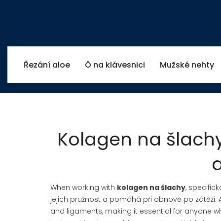
Řezání aloe
Ô na klávesnici
Mužské nehty
Kolagen na šlachy
a
When working with
kolagen na šlachy
,
specifick
jejich pružnost a pomáhá při obnově po zátěži
.
and ligaments, making it essential for anyone wh