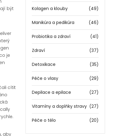
n
ají být
Kolagen a klouby
(49)
Manikúra a pedikúra
(46)
eliver
Probiotika a zdraví
(41)
který
lagen
Zdraví
(37)
co je
ten
Detoxikace
(35)
Péče o vlasy
(29)
li cítit
Depilace a epilace
(27)
áno
ická
Vitamíny a doplňky stravy
(27)
ically
rychle.
Péče o tělo
(20)
n, aby