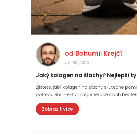
od
Bohumil Krejčí
z říj 30, 2025
Jaký kolagen na šlachy? Nejlepší ty
Zjistěte, jaký kolagen na šlachy skutečně pomá
potřebujete. Efektivní regenerace šlach bez lék
Zobrazit více