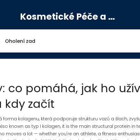
Kosmetické Péče a Výživové Doplňky
Oholení zad
: co pomáhá, jak ho uží
 kdy začít
á forma kolagenu, která podporuje strukturu vazů a šlach, zvyš
 Also known as
typ I kolagen
, it is the main structural protein in
o moves a lot — whether you're an athlete, a fitness enthusiast