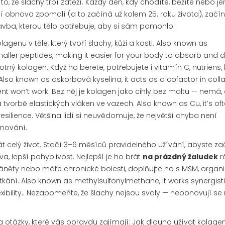
to, že šlachy trpí zátěží. Každý den, kdy chodíte, běžíte nebo je
odní obnova zpomalí (a to začíná už kolem 25. roku života), začín
avba, kterou tělo potřebuje, aby si sám pomohlo.
lagenu v těle, který tvoří šlachy, kůži a kosti
. Also known as
smaller peptides, making it easier for your body to absorb and d
tný kolagen. Když ho berete, potřebujete i
vitamín C
,
nutriens, 
 Also known as
askorbová kyselina
, it acts as a cofactor in col
nt won’t work.
Bez něj je kolagen jako cihly bez maltu — nemá, 
a tvorbě elastických vláken ve vazech
. Also known as
Cu
, it’s of
esilience.
Většina lidí si neuvědomuje, že největší chyba není
inování.
celý život. Stačí 3–6 měsíců pravidelného užívání, abyste zača
va, lepší pohyblivost. Nejlepší je ho brát
na prázdný žaludek
r
záněty nebo máte chronické bolesti, doplňujte ho s
MSM
,
organ
tkání
. Also known as
methylsulfonylmethane
, it works synergist
bility.
. Nezapomeňte, že šlachy nejsou svaly — neobnovují se 
 otázky, které vás opravdu zajímají: Jak dlouho užívat kolage