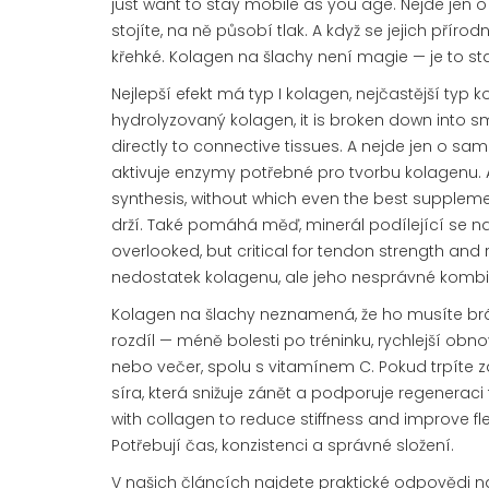
just want to stay mobile as you age.
Nejde jen o 
stojíte, na ně působí tlak. A když se jejich přír
křehké. Kolagen na šlachy není magie — je to st
Nejlepší efekt má
typ I kolagen
,
nejčastější typ ko
hydrolyzovaný kolagen
, it is broken down into 
directly to connective tissues.
A nejde jen o samo
aktivuje enzymy potřebné pro tvorbu kolagenu
.
synthesis, without which even the best suppleme
drží. Také pomáhá
měď
,
minerál podílející se n
overlooked, but critical for tendon strength and r
nedostatek kolagenu, ale jeho nesprávné komb
Kolagen na šlachy neznamená, že ho musíte brát 
rozdíl — méně bolesti po tréninku, rychlejší obno
nebo večer, spolu s vitamínem C. Pokud trpíte 
síra, která snižuje zánět a podporuje regeneraci 
with collagen to reduce stiffness and improve flexi
Potřebují čas, konzistenci a správné složení.
V našich článcích najdete praktické odpovědi na