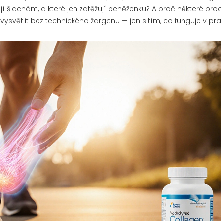
 šlachám, a které jen zatěžují peněženku? A proč některé pro
vysvětlit bez technického žargonu — jen s tím, co funguje v prax