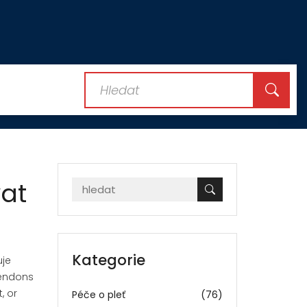
vat
Kategorie
uje
 tendons
, or
Péče o pleť
(76)