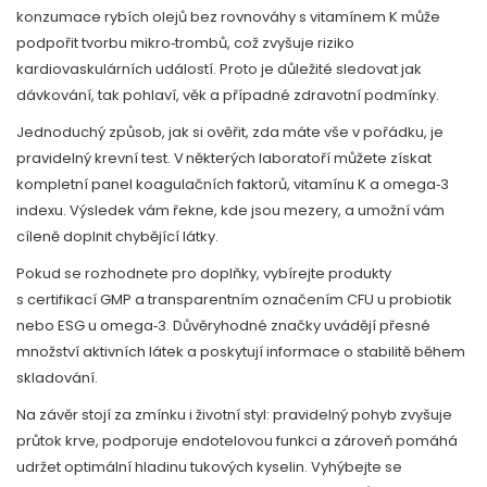
konzumace rybích olejů bez rovnováhy s vitamínem K může
podpořit tvorbu mikro‑trombů, což zvyšuje riziko
kardiovaskulárních událostí. Proto je důležité sledovat jak
dávkování, tak pohlaví, věk a případné zdravotní podmínky.
Jednoduchý způsob, jak si ověřit, zda máte vše v pořádku, je
pravidelný krevní test. V některých laboratoří můžete získat
kompletní panel koagulačních faktorů, vitamínu K a omega‑3
indexu. Výsledek vám řekne, kde jsou mezery, a umožní vám
cíleně doplnit chybějící látky.
Pokud se rozhodnete pro doplňky, vybírejte produkty
s certifikací GMP a transparentním označením CFU u probiotik
nebo ESG u omega‑3. Důvěryhodné značky uvádějí přesné
množství aktivních látek a poskytují informace o stabilitě během
skladování.
Na závěr stojí za zmínku i životní styl: pravidelný pohyb zvyšuje
průtok krve, podporuje endotelovou funkci a zároveň pomáhá
udržet optimální hladinu tukových kyselin. Vyhýbejte se