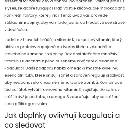
essential for zdraví cév a obnovu po poranění.
Všichni jsme už
slyšeli, že dobře fungující srážlivost je klíčová, ale málokdo zná
konkrétní faktory, které ji řídí. Tento úvod vás provede
základními pojmy, aby vám bylo jasné, co hledat ve své stravě i
v doplňcích.
Jedním z hlavních hráčů je
vitamín K
,
rozpustný vitamín, který
aktivuje proteiny zapojené do tvorby fibrinu, základního
stavebního kamene sraženiny
. Bez dostatečného množství
vitamínu K dochází k prodlouženému krvácení a oslabené
koagulaci. Další podporu nabízí
omega‑3 mastné kyseliny
,
esenciální tuky, které snižují zánět a zároveň regulují srážlivost,
aby nedocházelo k nadměrnému tvorbě trombů
. Kombinace
těchto látek vytváří rovnováhu: vitamín K zajišťuje, že se krev
sráží, když je potřeba, a omega‑3 zabraňuje, aby se srážení
stalo příliš agresivním.
Jak doplňky ovlivňují koagulaci a
co sledovat