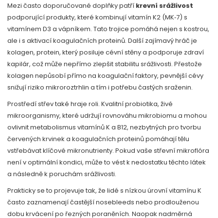
Mezi často doporučované doplňky patří
krevní srážlivost
podporující produkty, které kombinují vitamín K2 (MK‑7) s
vitamínem D3 a vápníkem. Tato trojice pomáhá nejen s kostrou,
ale i s aktivací koagulačních proteinů. Další zajímavý hráč je
kolagen
,
protein, který posiluje cévní stěny a podporuje zdraví
kapilár, což může nepřímo zlepšit stabilitu srážlivosti
. Přestože
kolagen nepůsobí přímo na koagulační faktory, pevnější cévy
snižují riziko mikroroztrhlin a tím i potřebu častých sraženin.
Prostředí střev také hraje roli. Kvalitní
probiotika
,
živé
mikroorganismy, které udržují rovnováhu mikrobiomu a mohou
ovlivnit metabolismus vitamínů K a B12, nezbytných pro tvorbu
červených krvinek a koagulačních proteinů
pomáhají tělu
vstřebávat klíčové mikronutrienty. Pokud vaše střevní mikroflóra
není v optimální kondici, může to vést k nedostatku těchto látek
a následně k poruchám srážlivosti.
Prakticky se to projevuje tak, že lidé s nízkou úrovní vitamínu K
často zaznamenají častější nosebleeds nebo prodlouženou
dobu krvácení po řezných poraněních. Naopak nadměrná