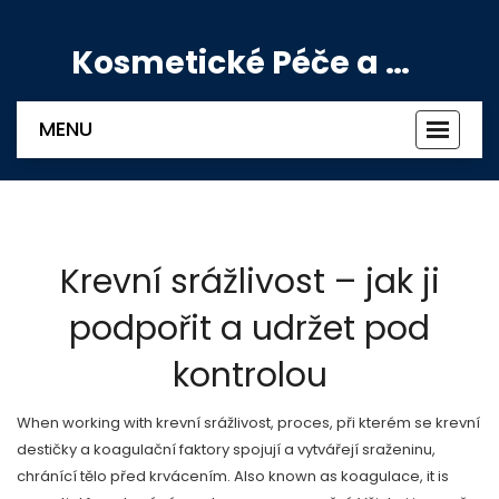
Kosmetické Péče a Výživové Doplňky
MENU
Zobrazi
navigac
Krevní srážlivost – jak ji
podpořit a udržet pod
kontrolou
When working with
krevní srážlivost
,
proces, při kterém se krevní
destičky a koagulační faktory spojují a vytvářejí sraženinu,
chránící tělo před krvácením
. Also known as
koagulace
, it is