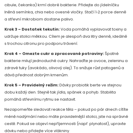
cibule, čekanka) krmí dobré bakterie. Přidejte do jídelníčku
lněná semínka, chia nebo ovesné vločky. Stačí 1‑2 porce denně
a střevní mikrobiom dostane palivo.
Krok 3 – Dostatek tekutin:
Voda pomáhá vyplavovat toxiny a
udržuje stolici měkkou. Cílem je alespoň dva litry denně, ideálně
s trochou citronu pro podporu trávení.
Krok 4 – Omezte cukr a zpracované potraviny:
Špatné
bakterie milují jednoduché cukry. Nahraďte je ovoce, zeleninu a
zdravé tuky (avokádo, olivový olej). To snižuje růst patogenů a
dává přednost dobrým kmenům.
Krok 5 – Pravidelný režim:
Dávky probiotik berte ve stejnou
dobu každý den. Stejně tak jídla, spánek a pohyb. Stabilita
pomáhá střevnímu rytmu se nastavit.
Nezapomeňte sledovat reakce těla – pokud po pár dnech cítíte
méně nadýmání nebo máte pravidelnější stolici, jste na správné
cestě. Pokud se objeví nepříjemnosti (např. plynatost), upravte
dávku nebo přidejte více vlákniny.