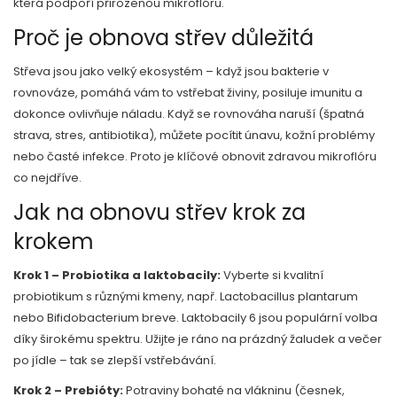
která podpoří přirozenou mikroflóru.
Proč je obnova střev důležitá
Střeva jsou jako velký ekosystém – když jsou bakterie v
rovnováze, pomáhá vám to vstřebat živiny, posiluje imunitu a
dokonce ovlivňuje náladu. Když se rovnováha naruší (špatná
strava, stres, antibiotika), můžete pocítit únavu, kožní problémy
nebo časté infekce. Proto je klíčové obnovit zdravou mikroflóru
co nejdříve.
Jak na obnovu střev krok za
krokem
Krok 1 – Probiotika a laktobacily:
Vyberte si kvalitní
probiotikum s různými kmeny, např. Lactobacillus plantarum
nebo Bifidobacterium breve. Laktobacily 6 jsou populární volba
díky širokému spektru. Užijte je ráno na prázdný žaludek a večer
po jídle – tak se zlepší vstřebávání.
Krok 2 – Prebióty:
Potraviny bohaté na vlákninu (česnek,