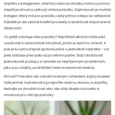
doplňky s kolagenem, vitamíny nebo probiotiky mohou pomoci
zlepšit pružnost a celkový vzhled pokožky. Zajímavostí je mořský
kolagen, který má pro pokožku velký přínos a lépe se vstřebává.
Důležité je ale vybírat kvalitní produkty a dodržovat doporučené
dávkování.
Co ještě ovlivňuje stav pokožky? Například alkohol může pleť
vysušovat a zanechávat zarudnutí, proto je lepší ho omezit. A
pak je tu samozřejmě správná péče o jednotlivé části těla – od
pleti obličeje přes paty až po intimní partie. Stačí dodržovat
jednoduché postupy a vyhnete se nepříjemným problémům,
jako jsou záděry, podráždění nebo kvasinkové infekce.
Shrnutí? Pokožka vás odmění krásným vzhledem, když ji budete
čistit jemně, hydratovat a podpoříte dobrou stravou a doplňky.
Nebojte se zkoušet nové věci, ale vždy dbejte na kvalitu a
vhodnost pro váš typ pokožky.