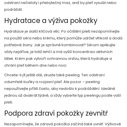
odstraní nečistoty i přebytečný maz, aniž by pleť vysušil nebo
podráždil.
Hydratace a výživa pokožky
Hydratace je další klíčová věc. Po očištění pleti nezapomínejte
na použití séra nebo krému, který pomůže udržet vlhkost a dodá
potřebné živiny. Jak je správně kombinovat? Sérum aplikujte
vždy nejdříve, je totiž lehčí a má vyšší koncentraci aktivních
látek. Krém pak vytvoří ochrannou vrstvu, která hydratuje a
chrání pleť během dne nebo noci.
Chcete-li jít ještě dál, zkuste také peeling. Ten odstraní
odumřelé buňky a rozjasní pleť. Ale pozor – peeling
nepoužívejte příliš často, aby nedošlo k podráždění. Ideálně
jednou až dvakrát týdně, a vždy vyberte typ peelingu podle vaší
pleti.
Podpora zdraví pokožky zevnitř
Nezapomínejte, že zdravá pokožka začíná také uvnitř. Výživové