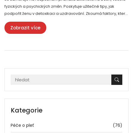
fyzických a psychických změn. Poskytuje užitečné tipy, jak
podpořit ženu v detoxikaci a uzdravování. Zkoumá faktory, které
způsobují, že ženy jsou zranitelnější k rozvoji závislosti na
Zobrazit více
alkoholu. Cílem je pomoci čtenářům rozpoznat a pochopit
známky alkoholismu a poskytnout podporu potřebnou pro
uzdravení.
Kategorie
Péče o pleť
(76)