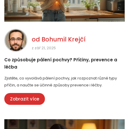
od
Bohumil Krejčí
z zář 21, 2025
Co způsobuje pálení pochvy? Příčiny, prevence a
léčba
Zjistěte, co vyvolává pálení pochvy, jak rozpoznat různé typy
příčin, a naučte se účinné způsoby prevence i léčby.
Zobrazit více