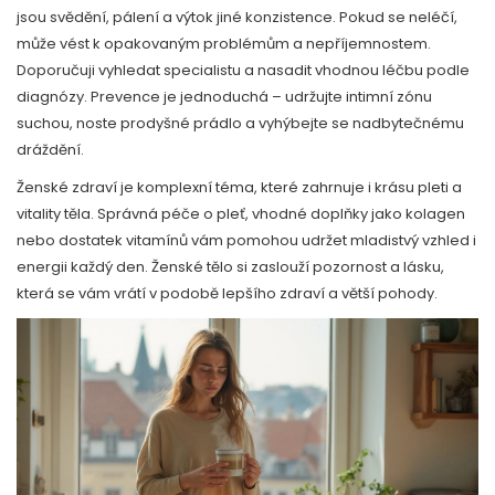
jsou svědění, pálení a výtok jiné konzistence. Pokud se neléčí,
může vést k opakovaným problémům a nepříjemnostem.
Doporučuji vyhledat specialistu a nasadit vhodnou léčbu podle
diagnózy. Prevence je jednoduchá – udržujte intimní zónu
suchou, noste prodyšné prádlo a vyhýbejte se nadbytečnému
dráždění.
Ženské zdraví je komplexní téma, které zahrnuje i krásu pleti a
vitality těla. Správná péče o pleť, vhodné doplňky jako kolagen
nebo dostatek vitamínů vám pomohou udržet mladistvý vzhled i
energii každý den. Ženské tělo si zaslouží pozornost a lásku,
která se vám vrátí v podobě lepšího zdraví a větší pohody.