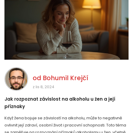
od
Bohumil Krejčí
z lis 8, 2024
Jak rozpoznat závislost na alkoholu u žen a její
příznaky
Když žena bojuje se závislostí na alkoholu, může to negativně
ovlivnit její zdraví, osobní život i pracovní schopnosti. Toto téma
se zaměřuje na rozpoznání příznaků alkoholismu u žen, včetně