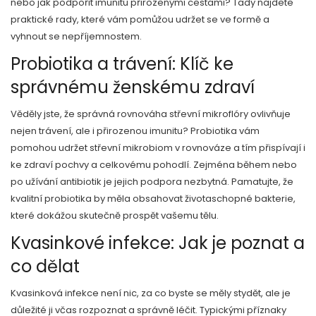
nebo jak podpořit imunitu přirozenými cestami? Tady najdete
praktické rady, které vám pomůžou udržet se ve formě a
vyhnout se nepříjemnostem.
Probiotika a trávení: Klíč ke
správnému ženskému zdraví
Věděly jste, že správná rovnováha střevní mikroflóry ovlivňuje
nejen trávení, ale i přirozenou imunitu? Probiotika vám
pomohou udržet střevní mikrobiom v rovnováze a tím přispívají i
ke zdraví pochvy a celkovému pohodlí. Zejména během nebo
po užívání antibiotik je jejich podpora nezbytná. Pamatujte, že
kvalitní probiotika by měla obsahovat životaschopné bakterie,
které dokážou skutečně prospět vašemu tělu.
Kvasinkové infekce: Jak je poznat a
co dělat
Kvasinková infekce není nic, za co byste se měly stydět, ale je
důležité ji včas rozpoznat a správně léčit. Typickými příznaky